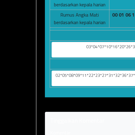
berdasarkan kepala harian
Rumus Angka Mati
00 01 06 1
berdasarkan kepala harian
Tinggalkan Komentar
Komentar