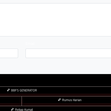
Email
BBFS GENERATOR
Rumus Harian
Rekap Kumat