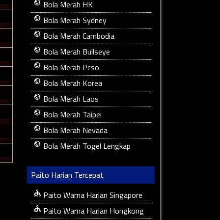
Bola Merah HK
Bola Merah Sydney
Bola Merah Cambodia
Bola Merah Bullseye
Bola Merah Pcso
Bola Merah Korea
Bola Merah Laos
Bola Merah Taipei
Bola Merah Nevada
Bola Merah Togel Lengkap
Paito Harian Tercepat
Paito Warna Harian Singapore
Paito Warna Harian Hongkong