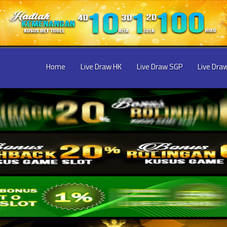
Home
Live Draw HK
Live Draw SGP
Live Dra