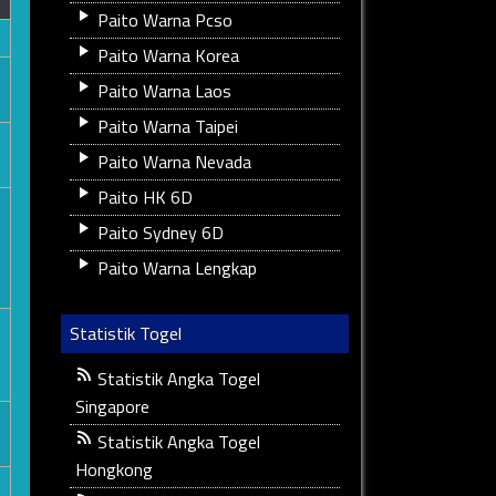
Paito Warna Pcso
Paito Warna Korea
Paito Warna Laos
Paito Warna Taipei
Paito Warna Nevada
Paito HK 6D
Paito Sydney 6D
Paito Warna Lengkap
Statistik Togel
Statistik Angka Togel
Singapore
Statistik Angka Togel
Hongkong