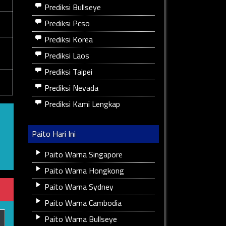
Prediksi Bullseye
Prediksi Pcso
Prediksi Korea
Prediksi Laos
Prediksi Taipei
Prediksi Nevada
Prediksi Kami Lengkap
Paito Hari Ini
Paito Warna Singapore
Paito Warna Hongkong
Paito Warna Sydney
Paito Warna Cambodia
Paito Warna Bullseye