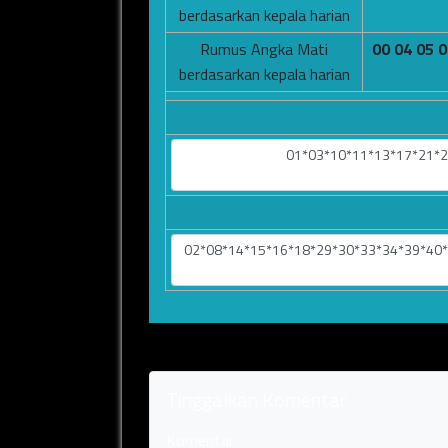
berdasarkan kepala harian
Rumus Angka Mati
00 04 05 0
berdasarkan kepala harian
Tinggalkan Komentar
Komentar