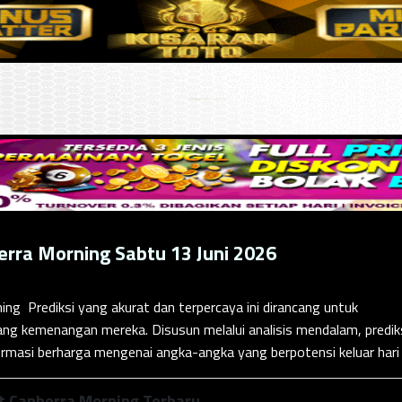
erra Morning Sabtu 13 Juni 2026
ng Prediksi yang akurat dan terpercaya ini dirancang untuk
g kemenangan mereka. Disusun melalui analisis mendalam, predik
rmasi berharga mengenai angka-angka yang berpotensi keluar hari i
t Canberra Morning Terbaru