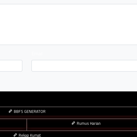
Email
BBFS GENERATOR
Rumus Harian
Rekap Kumat