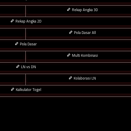
Rekap Angka 3D
Rekap Angka 2D
Pola Dasar All
Pola Dasar
Multi Kombinasi
LN vs DN
Kolaborasi LN
Kalkulator Togel