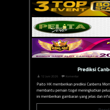
Prediksi Canb
12 Juni 2026
Komentar
Paito HK
memberikan prediksi Canberra Morni
membantu pemain togel meningkatkan peluan
ini memberikan gambaran yang jelas dan info
Resul