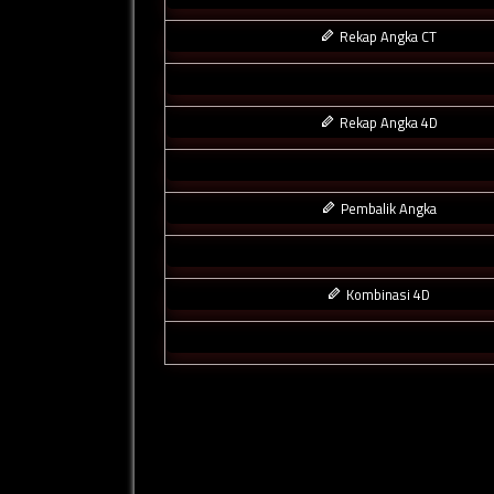
Rekap Angka CT
Rekap Angka 4D
Pembalik Angka
Kombinasi 4D