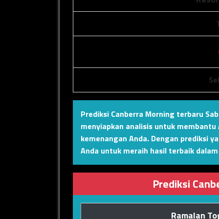
Se
Prediksi Canberra Morning terbaru Sab
menyiapkan analisis untuk membantu
kemenangan Anda. Dengan prediksi ya
Anda untuk meraih hasil terbaik dalam
Prediksi Canb
Ramalan Tog