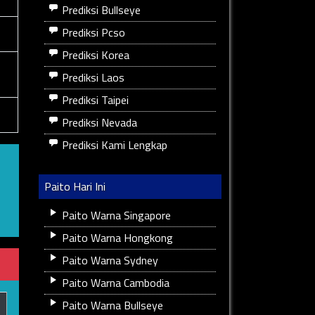
Prediksi Bullseye
Prediksi Pcso
Prediksi Korea
Prediksi Laos
Prediksi Taipei
Prediksi Nevada
Prediksi Kami Lengkap
Paito Hari Ini
Paito Warna Singapore
Paito Warna Hongkong
Paito Warna Sydney
Paito Warna Cambodia
Paito Warna Bullseye