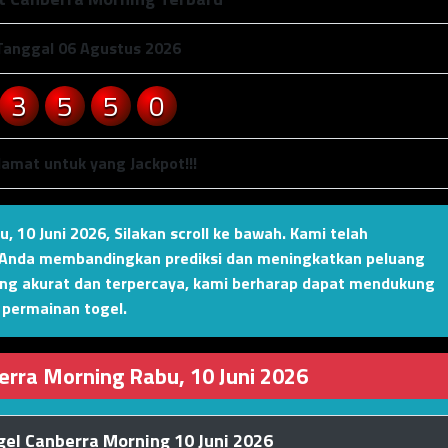
Tanggal 06 Agustus 2026
3
5
5
0
lamat untuk yang Jackpot!!!
u, 10 Juni 2026
,
Silakan scroll ke bawah. Kami telah
 Anda membandingkan prediksi dan meningkatkan peluang
ng akurat dan terpercaya, kami berharap dapat mendukung
 permainan togel.
erra Morning Rabu, 10 Juni 2026
el Canberra Morning 10 Juni 2026