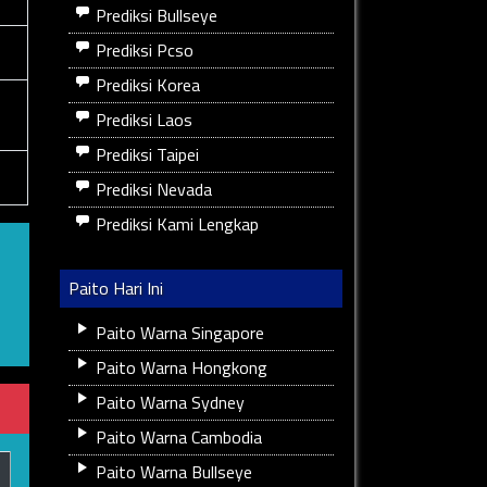
Prediksi Bullseye
Prediksi Pcso
Prediksi Korea
Prediksi Laos
Prediksi Taipei
Prediksi Nevada
Prediksi Kami Lengkap
Paito Hari Ini
Paito Warna Singapore
Paito Warna Hongkong
Paito Warna Sydney
Paito Warna Cambodia
Paito Warna Bullseye