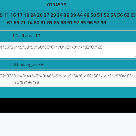
0134579
9 11 16 17 18 24 26 27 29 34 38 39 44 48 50 51 52 54 56 62 6
67 69 71 74 80 81 83 85 88 91 92 95 96 97 98
LN Utama 19
LN Cadangan 38