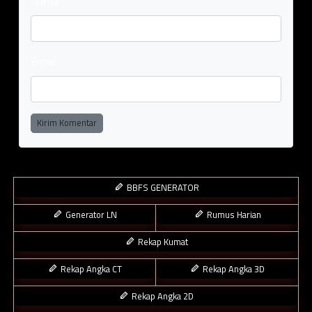
Nama
Email
Kirim Komentar
BBFS GENERATOR
Generator LN
Rumus Harian
Rekap Kumat
Rekap Angka CT
Rekap Angka 3D
Rekap Angka 2D