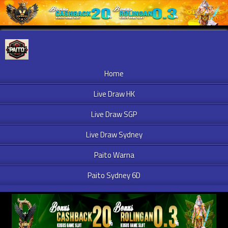
Home
Live Draw HK
Live Draw SGP
Live Draw Sydney
Paito Warna
Paito Sydney 6D