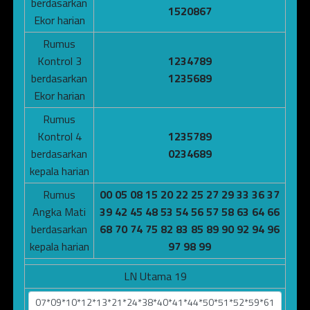
berdasarkan
1520867
Ekor harian
Rumus
Kontrol 3
1234789
berdasarkan
1235689
Ekor harian
Rumus
Kontrol 4
1235789
berdasarkan
0234689
kepala harian
Rumus
00 05 08 15 20 22 25 27 29 33 36 37
Angka Mati
39 42 45 48 53 54 56 57 58 63 64 66
berdasarkan
68 70 74 75 82 83 85 89 90 92 94 96
kepala harian
97 98 99
LN Utama 19