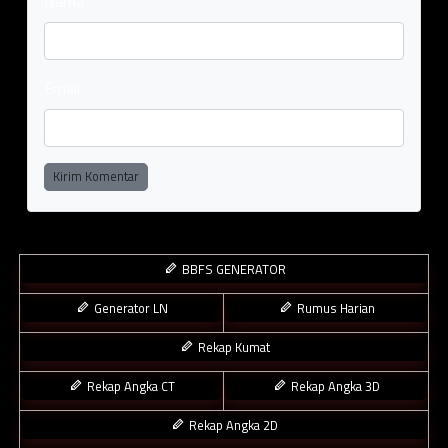
Nama
Email
Kirim Komentar
BBFS GENERATOR
Generator LN
Rumus Harian
Rekap Kumat
Rekap Angka CT
Rekap Angka 3D
Rekap Angka 2D