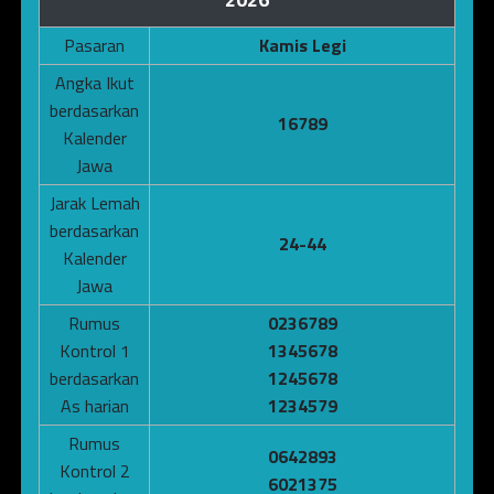
Pasaran
Kamis Legi
Angka Ikut
berdasarkan
16789
Kalender
Jawa
Jarak Lemah
berdasarkan
24-44
Kalender
Jawa
Rumus
0236789
Kontrol 1
1345678
berdasarkan
1245678
As harian
1234579
Rumus
0642893
Kontrol 2
6021375