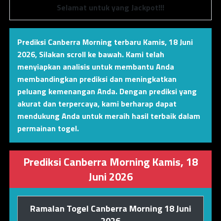
Selamat untuk yang Jackpot!!!
Prediksi Canberra Morning terbaru Kamis, 18 Juni
2026
,
Silakan scroll ke bawah. Kami telah
menyiapkan analisis untuk membantu Anda
membandingkan prediksi dan meningkatkan
peluang kemenangan Anda. Dengan prediksi yang
akurat dan terpercaya, kami berharap dapat
mendukung Anda untuk meraih hasil terbaik dalam
permainan togel.
Prediksi Canberra Morning Kamis, 18
Juni 2026
Ramalan Togel Canberra Morning 18 Juni
2026