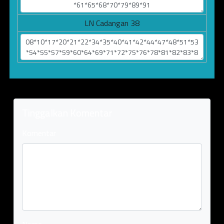
LN Cadangan 38
Tinggalkan Komentar
Komentar