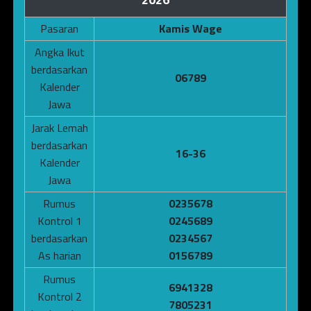
Pasaran
Kamis Wage
Angka Ikut
berdasarkan
06789
Kalender
Jawa
Jarak Lemah
berdasarkan
16-36
Kalender
Jawa
Rumus
0235678
Kontrol 1
0245689
berdasarkan
0234567
As harian
0156789
Rumus
6941328
Kontrol 2
7805231