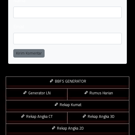
Nama
Email
Kirim Komentar
BBFS GENERATOR
Generator LN
Rumus Harian
Rekap Kumat
Rekap Angka CT
Rekap Angka 3D
Rekap Angka 2D