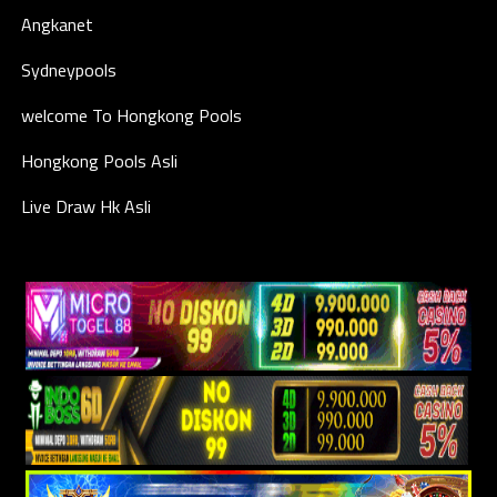
Angkanet
Sydneypools
welcome To Hongkong Pools
Hongkong Pools Asli
Live Draw Hk Asli