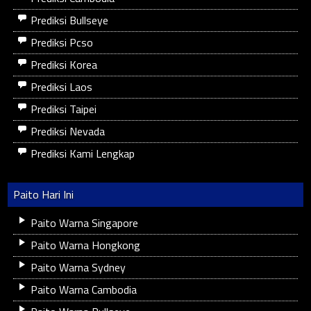
Prediksi Bullseye
Prediksi Pcso
Prediksi Korea
Prediksi Laos
Prediksi Taipei
Prediksi Nevada
Prediksi Kami Lengkap
Paito Hari Ini
Paito Warna Singapore
Paito Warna Hongkong
Paito Warna Sydney
Paito Warna Cambodia