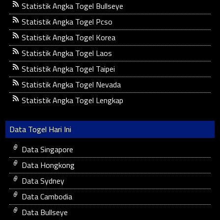
Statistik Angka Togel Bullseye
Statistik Angka Togel Pcso
Statistik Angka Togel Korea
Statistik Angka Togel Laos
Statistik Angka Togel Taipei
Statistik Angka Togel Nevada
Statistik Angka Togel Lengkap
Data Togel Hari Ini
Data Singapore
Data Hongkong
Data Sydney
Data Cambodia
Data Bullseye