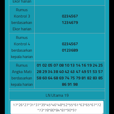
Ekor harian
Rumus
Kontrol 3
0234567
berdasarkan
1234679
Ekor harian
Rumus
Kontrol 4
0234567
berdasarkan
0123689
kepala harian
Rumus
01 02 05 07 08 10 13 14 16 19 24 25
Angka Mati
28 29 34 38 40 42 43 47 49 51 53 57
berdasarkan
58 60 64 68 69 74 75 79 81 82 83 85
kepala harian
86 91 98
LN Utama 19