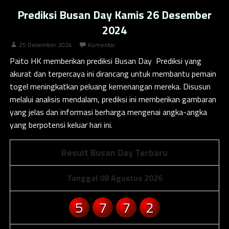
Prediksi Busan Day Kamis 26 Desember
2024
25 Desember 2024
Komentar
Paito HK
memberikan prediksi Busan Day Prediksi yang
akurat dan terpercaya ini dirancang untuk membantu pemain
togel meningkatkan peluang kemenangan mereka. Disusun
melalui analisis mendalam, prediksi ini memberikan gambaran
yang jelas dan informasi berharga mengenai angka-angka
yang berpotensi keluar hari ini.
Result Busan Day Terbaru
Tanggal 08 Agustus 2026
5
7
7
2