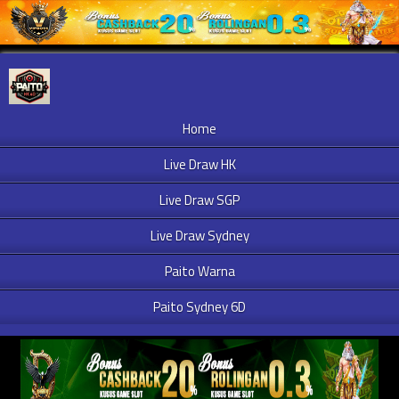
Home
Live Draw HK
Live Draw SGP
Live Draw Sydney
Paito Warna
Paito Sydney 6D