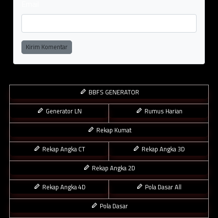
Email
Kirim Komentar
BBFS GENERATOR
Generator LN
Rumus Harian
Rekap Kumat
Rekap Angka CT
Rekap Angka 3D
Rekap Angka 2D
Rekap Angka 4D
Pola Dasar All
Pola Dasar