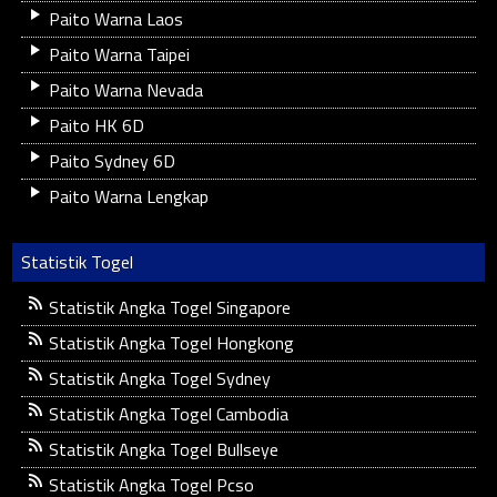
Paito Warna Laos
Paito Warna Taipei
Paito Warna Nevada
Paito HK 6D
Paito Sydney 6D
Paito Warna Lengkap
Statistik Togel
Statistik Angka Togel Singapore
Statistik Angka Togel Hongkong
Statistik Angka Togel Sydney
Statistik Angka Togel Cambodia
Statistik Angka Togel Bullseye
Statistik Angka Togel Pcso