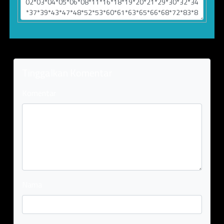
Tinggalkan Komentar
Komentar
Nama