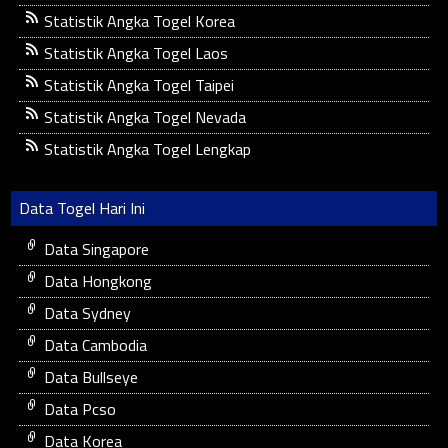
Statistik Angka Togel Korea
Statistik Angka Togel Laos
Statistik Angka Togel Taipei
Statistik Angka Togel Nevada
Statistik Angka Togel Lengkap
Data Togel Hari Ini
Data Singapore
Data Hongkong
Data Sydney
Data Cambodia
Data Bullseye
Data Pcso
Data Korea