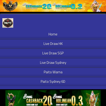
Home
Live Draw HK
Live Draw SGP
Live Draw Sydney
Paito Warna
Paito Sydney 6D