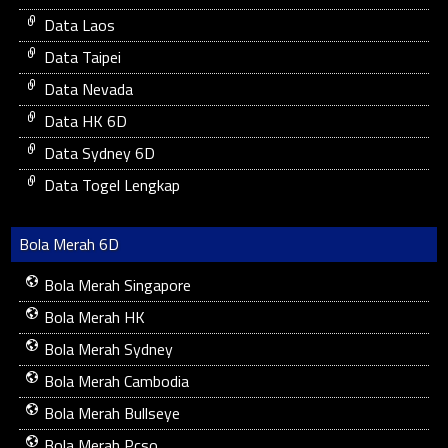
Data Laos
Data Taipei
Data Nevada
Data HK 6D
Data Sydney 6D
Data Togel Lengkap
Bola Merah 6D
Bola Merah Singapore
Bola Merah HK
Bola Merah Sydney
Bola Merah Cambodia
Bola Merah Bullseye
Bola Merah Pcso