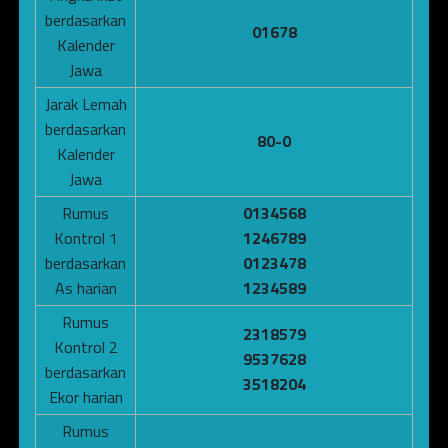
berdasarkan
01678
Kalender
Jawa
Jarak Lemah
berdasarkan
80-0
Kalender
Jawa
Rumus
0134568
Kontrol 1
1246789
berdasarkan
0123478
As harian
1234589
Rumus
2318579
Kontrol 2
9537628
berdasarkan
3518204
Ekor harian
Rumus