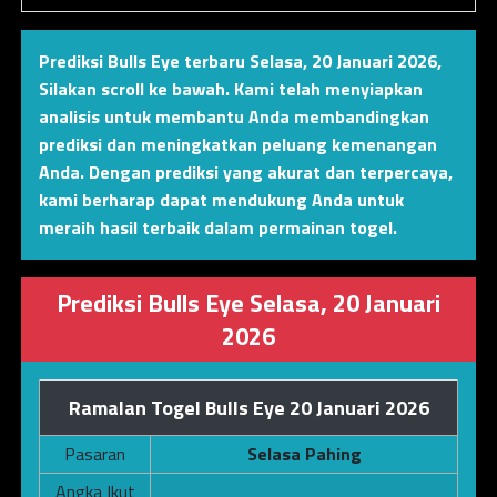
Prediksi Bulls Eye terbaru Selasa, 20 Januari 2026
,
Silakan scroll ke bawah. Kami telah menyiapkan
analisis untuk membantu Anda membandingkan
prediksi dan meningkatkan peluang kemenangan
Anda. Dengan prediksi yang akurat dan terpercaya,
kami berharap dapat mendukung Anda untuk
meraih hasil terbaik dalam permainan togel.
Prediksi Bulls Eye Selasa, 20 Januari
2026
Ramalan Togel Bulls Eye 20 Januari 2026
Pasaran
Selasa Pahing
Angka Ikut