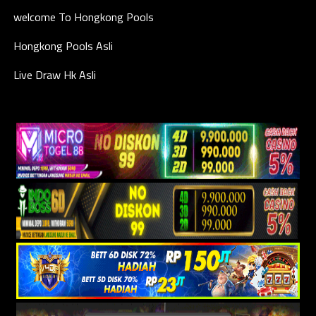
welcome To Hongkong Pools
Hongkong Pools Asli
Live Draw Hk Asli