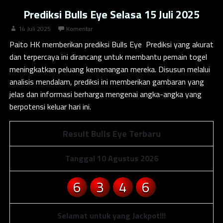
Prediksi Bulls Eye Selasa 15 Juli 2025
14 Juli 2025
Komentar
Paito HK
memberikan prediksi Bulls Eye Prediksi yang akurat
dan terpercaya ini dirancang untuk membantu pemain togel
meningkatkan peluang kemenangan mereka. Disusun melalui
analisis mendalam, prediksi ini memberikan gambaran yang
jelas dan informasi berharga mengenai angka-angka yang
berpotensi keluar hari ini.
Result Bulls Eye Terbaru
Tanggal 10 Agustus 2026
6
3
4
6
Selamat untuk yang Jackpot!!!