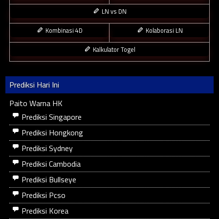
LN vs DN
Kombinasi 4D
Kolaborasi LN
Kalkulator Togel
Prediksi Hari Ini
Paito Warna HK
Prediksi Singapore
Prediksi Hongkong
Prediksi Sydney
Prediksi Cambodia
Prediksi Bullseye
Prediksi Pcso
Prediksi Korea