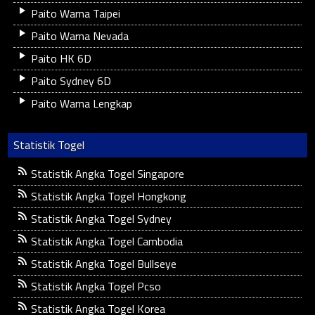
Paito Warna Taipei
Paito Warna Nevada
Paito HK 6D
Paito Sydney 6D
Paito Warna Lengkap
Statistik Togel
Statistik Angka Togel Singapore
Statistik Angka Togel Hongkong
Statistik Angka Togel Sydney
Statistik Angka Togel Cambodia
Statistik Angka Togel Bullseye
Statistik Angka Togel Pcso
Statistik Angka Togel Korea