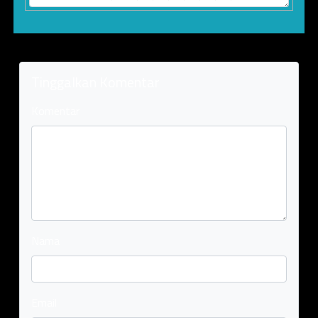
Tinggalkan Komentar
Komentar
Nama
Email