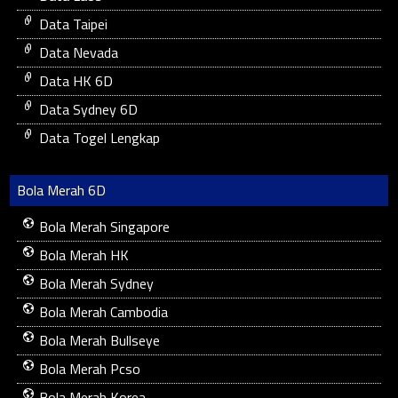
Data Taipei
Data Nevada
Data HK 6D
Data Sydney 6D
Data Togel Lengkap
Bola Merah 6D
Bola Merah Singapore
Bola Merah HK
Bola Merah Sydney
Bola Merah Cambodia
Bola Merah Bullseye
Bola Merah Pcso
Bola Merah Korea