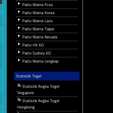
Paito Warna Pcso
Paito Warna Korea
Paito Warna Laos
Paito Warna Taipei
Paito Warna Nevada
Paito HK 6D
Paito Sydney 6D
Paito Warna Lengkap
Statistik Togel
Statistik Angka Togel
Singapore
Statistik Angka Togel
Hongkong