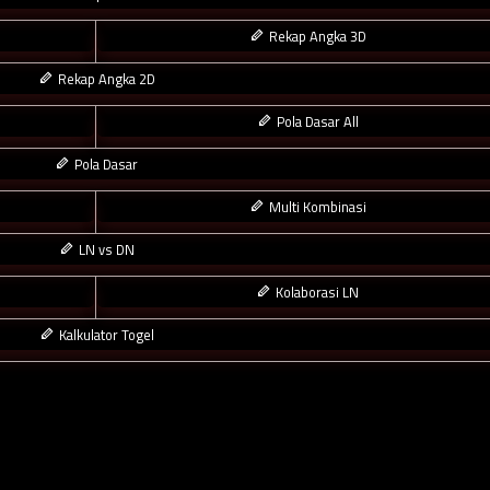
Rekap Angka 3D
Rekap Angka 2D
Pola Dasar All
Pola Dasar
Multi Kombinasi
LN vs DN
Kolaborasi LN
Kalkulator Togel