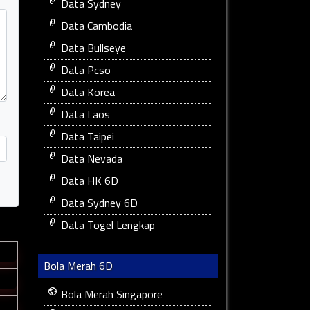
Data Sydney
Data Cambodia
Data Bullseye
Data Pcso
Data Korea
Data Laos
Data Taipei
Data Nevada
Data HK 6D
Data Sydney 6D
Data Togel Lengkap
Bola Merah 6D
Bola Merah Singapore