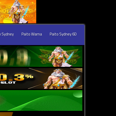
w Sydney
Paito Warna
Paito Sydney 6D