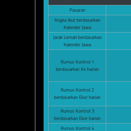
Pasaran
Angka Ikut berdasarkan
Kalender Jawa
Jarak Lemah berdasarkan
Kalender Jawa
Rumus Kontrol 1
berdasarkan As harian
Rumus Kontrol 2
berdasarkan Ekor harian
Rumus Kontrol 3
berdasarkan Ekor harian
Rumus Kontrol 4