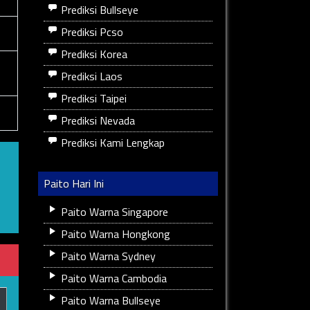
Prediksi Bullseye
Prediksi Pcso
Prediksi Korea
Prediksi Laos
Prediksi Taipei
Prediksi Nevada
Prediksi Kami Lengkap
n
Paito Hari Ini
Paito Warna Singapore
Paito Warna Hongkong
Paito Warna Sydney
Paito Warna Cambodia
Paito Warna Bullseye