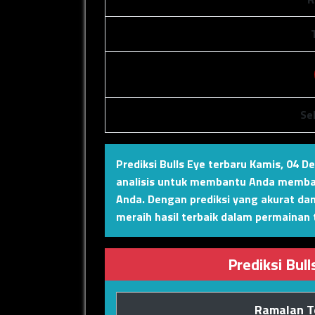
Se
Prediksi Bulls Eye terbaru Kamis, 04 
analisis untuk membantu Anda memba
Anda. Dengan prediksi yang akurat da
meraih hasil terbaik dalam permainan 
Prediksi Bul
Ramalan T