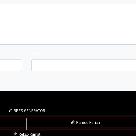
Email
BBFS GENERATOR
Rumus Harian
Rekap Kumat