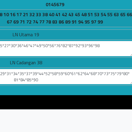
0145679
8 10 16 17 21 32 33 38 40 41 42 43 45 48 51 53 54 55 63 65 6
67 69 71 72 74 77 78 83 86 89 91 94 95 97 99
LN Utama 19
LN Cadangan 38