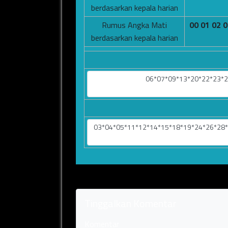
berdasarkan kepala harian
Rumus Angka Mati
00 01 02 0
berdasarkan kepala harian
Tinggalkan Komentar
Komentar