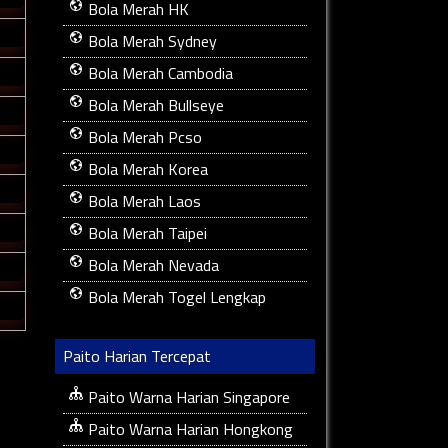
Bola Merah HK
Bola Merah Sydney
Bola Merah Cambodia
Bola Merah Bullseye
Bola Merah Pcso
Bola Merah Korea
Bola Merah Laos
Bola Merah Taipei
Bola Merah Nevada
Bola Merah Togel Lengkap
Paito Harian Tercepat
Paito Warna Harian Singapore
Paito Warna Harian Hongkong