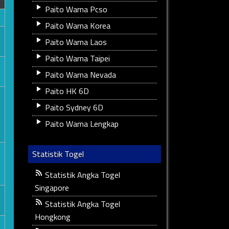
Paito Warna Pcso
Paito Warna Korea
Paito Warna Laos
Paito Warna Taipei
Paito Warna Nevada
Paito HK 6D
Paito Sydney 6D
Paito Warna Lengkap
Statistik Togel
Statistik Angka Togel
Singapore
Statistik Angka Togel
Hongkong