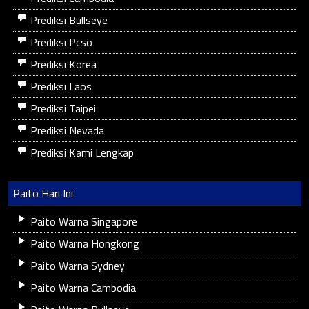
Prediksi Bullseye
Prediksi Pcso
Prediksi Korea
Prediksi Laos
Prediksi Taipei
Prediksi Nevada
Prediksi Kami Lengkap
Paito Hari Ini
Paito Warna Singapore
Paito Warna Hongkong
Paito Warna Sydney
Paito Warna Cambodia