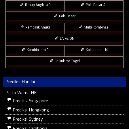
Rekap Angka 4D
Pola Dasar All
Pola Dasar
Pembalik Angka
Multi Kombinasi
LN vs DN
Kombinasi 4D
Kolaborasi LN
Kalkulator Togel
Prediksi Hari Ini
Paito Warna HK
Prediksi Singapore
Prediksi Hongkong
Prediksi Sydney
Prediksi Cambodia