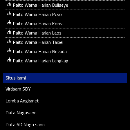
Paito Warna Harian Bullseye
Paito Warna Harian Pcso
Paito Warna Harian Korea
Paito Warna Harian Laos
Paito Warna Harian Taipei
Paito Warna Harian Nevada
Paito Warna Harian Lengkap
Situs kami
Virdsam SDY
Lomba Angkanet
Data Nagasaon
Data 6D Naga saon