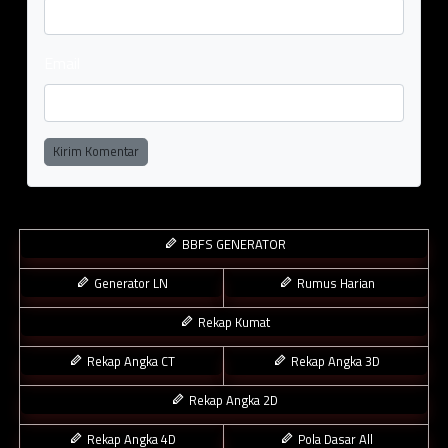
Email
Kirim Komentar
BBFS GENERATOR
Generator LN
Rumus Harian
Rekap Kumat
Rekap Angka CT
Rekap Angka 3D
Rekap Angka 2D
Rekap Angka 4D
Pola Dasar All