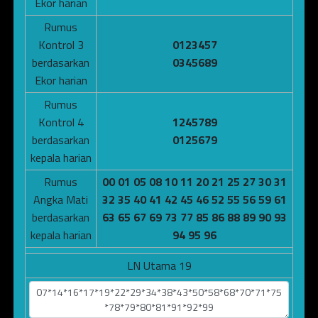
Ekor harian
Rumus
Kontrol 3
0123457
berdasarkan
0345689
Ekor harian
Rumus
Kontrol 4
1245789
berdasarkan
0125679
kepala harian
Rumus
00 01 05 08 10 11 20 21 25 27 30 31
Angka Mati
32 35 40 41 42 45 46 52 55 56 59 61
berdasarkan
63 65 67 69 73 77 85 86 88 89 90 93
kepala harian
94 95 96
LN Utama 19