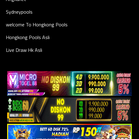
Sydneypools
welcome To Hongkong Pools
Hongkong Pools Asli
Live Draw Hk Asli