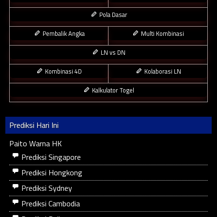
Pola Dasar
Pembalik Angka
Multi Kombinasi
LN vs DN
Kombinasi 4D
Kolaborasi LN
Kalkulator Togel
Prediksi Hari Ini
Paito Warna HK
Prediksi Singapore
Prediksi Hongkong
Prediksi Sydney
Prediksi Cambodia