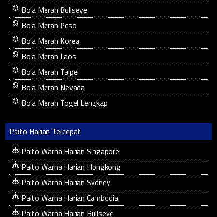
Bola Merah Bullseye
Bola Merah Pcso
Bola Merah Korea
Bola Merah Laos
Bola Merah Taipei
Bola Merah Nevada
Bola Merah Togel Lengkap
Paito Harian Tercepat
Paito Warna Harian Singapore
Paito Warna Harian Hongkong
Paito Warna Harian Sydney
Paito Warna Harian Cambodia
Paito Warna Harian Bullseye