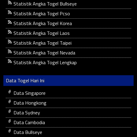
Statistik Angka Togel Bullseye
Statistik Angka Togel Pcso
Statistik Angka Togel Korea
Statistik Angka Togel Laos
Statistik Angka Togel Taipei
Statistik Angka Togel Nevada
Statistik Angka Togel Lengkap
Data Togel Hari Ini
Data Singapore
Data Hongkong
Data Sydney
Data Cambodia
Data Bullseye