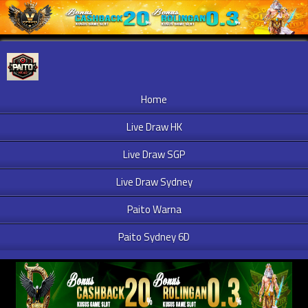
Home
Live Draw HK
Live Draw SGP
Live Draw Sydney
Paito Warna
Paito Sydney 6D