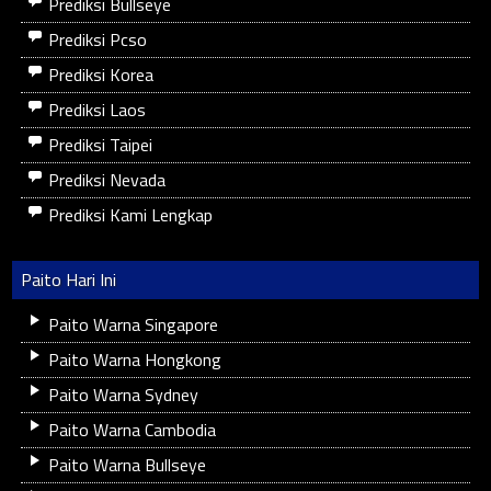
Prediksi Bullseye
Prediksi Pcso
Prediksi Korea
Prediksi Laos
Prediksi Taipei
Prediksi Nevada
Prediksi Kami Lengkap
Paito Hari Ini
Paito Warna Singapore
Paito Warna Hongkong
Paito Warna Sydney
Paito Warna Cambodia
Paito Warna Bullseye