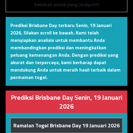
Selamat untuk yang Jackpot!!!
Prediksi Brisbane Day terbaru Senin, 19 Januari
2026
,
Silakan scroll ke bawah. Kami telah
menyiapkan analisis untuk membantu Anda
membandingkan prediksi dan meningkatkan
peluang kemenangan Anda. Dengan prediksi yang
akurat dan terpercaya, kami berharap dapat
mendukung Anda untuk meraih hasil terbaik dalam
permainan togel.
Prediksi Brisbane Day Senin, 19 Januari
2026
Ramalan Togel Brisbane Day 19 Januari 2026