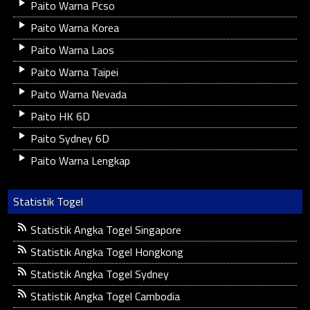
Paito Warna Pcso
Paito Warna Korea
Paito Warna Laos
Paito Warna Taipei
Paito Warna Nevada
Paito HK 6D
Paito Sydney 6D
Paito Warna Lengkap
Statistik Togel
Statistik Angka Togel Singapore
Statistik Angka Togel Hongkong
Statistik Angka Togel Sydney
Statistik Angka Togel Cambodia