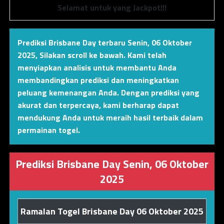
Selamat untuk yang Jackpot!!!
Prediksi Brisbane Day terbaru Senin, 06 Oktober
2025
,
Silakan scroll ke bawah. Kami telah
menyiapkan analisis untuk membantu Anda
membandingkan prediksi dan meningkatkan
peluang kemenangan Anda. Dengan prediksi yang
akurat dan terpercaya, kami berharap dapat
mendukung Anda untuk meraih hasil terbaik dalam
permainan togel.
Prediksi Brisbane Day Senin, 06 Oktober
2025
Ramalan Togel Brisbane Day 06 Oktober 2025