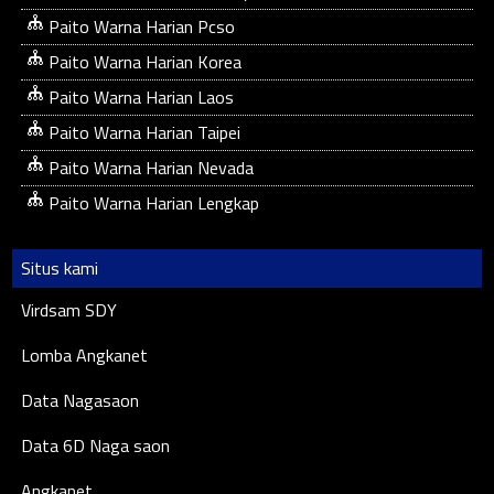
Paito Warna Harian Pcso
Paito Warna Harian Korea
Paito Warna Harian Laos
Paito Warna Harian Taipei
Paito Warna Harian Nevada
Paito Warna Harian Lengkap
Situs kami
Virdsam SDY
Lomba Angkanet
Data Nagasaon
Data 6D Naga saon
Angkanet