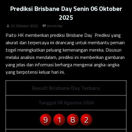
Prediksi Brisbane Day Senin 06 Oktober
2025
05 Oktober 2025
Komentar
Paito HK
memberikan prediksi Brisbane Day Prediksi yang
akurat dan terpercaya ini dirancang untuk membantu pemain
togel meningkatkan peluang kemenangan mereka. Disusun
melalui analisis mendalam, prediksi ini memberikan gambaran
yang jelas dan informasi berharga mengenai angka-angka
yang berpotensi keluar hari ini.
Result Brisbane Day Terbaru
Tanggal 06 Agustus 2026
9
1
8
2