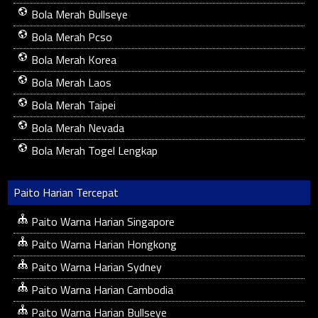
Bola Merah Bullseye
Bola Merah Pcso
Bola Merah Korea
Bola Merah Laos
Bola Merah Taipei
Bola Merah Nevada
Bola Merah Togel Lengkap
Paito Harian Tercepat
Paito Warna Harian Singapore
Paito Warna Harian Hongkong
Paito Warna Harian Sydney
Paito Warna Harian Cambodia
Paito Warna Harian Bullseye