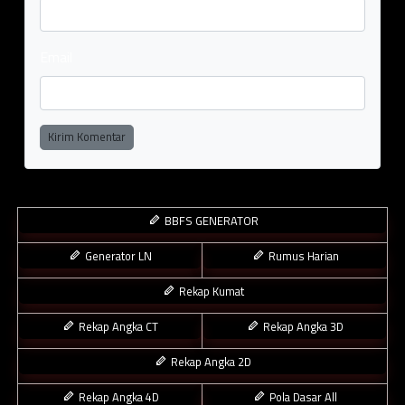
Email
Kirim Komentar
BBFS GENERATOR
Generator LN
Rumus Harian
Rekap Kumat
Rekap Angka CT
Rekap Angka 3D
Rekap Angka 2D
Rekap Angka 4D
Pola Dasar All