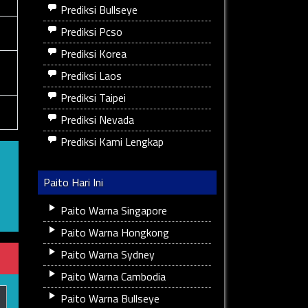
Prediksi Bullseye
Prediksi Pcso
Prediksi Korea
Prediksi Laos
Prediksi Taipei
Prediksi Nevada
Prediksi Kami Lengkap
Paito Hari Ini
Paito Warna Singapore
Paito Warna Hongkong
Paito Warna Sydney
Paito Warna Cambodia
Paito Warna Bullseye