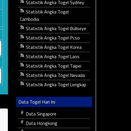
Statistik Angka Togel Sydney
Statistik Angka Togel
2
Cambodia
Statistik Angka Togel Bullseye
Statistik Angka Togel Pcso
Statistik Angka Togel Korea
Statistik Angka Togel Laos
Statistik Angka Togel Taipei
Statistik Angka Togel Nevada
Statistik Angka Togel Lengkap
Data Togel Hari Ini
Data Singapore
Data Hongkong