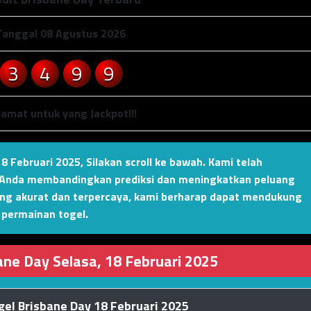
Tanggal 08 Agustus 2026
3
4
9
9
lamat untuk yang Jackpot!!!
18 Februari 2025
,
Silakan scroll ke bawah. Kami telah
 Anda membandingkan prediksi dan meningkatkan peluang
ng akurat dan terpercaya, kami berharap dapat mendukung
 permainan togel.
ane Day Selasa, 18 Februari 2025
el Brisbane Day 18 Februari 2025