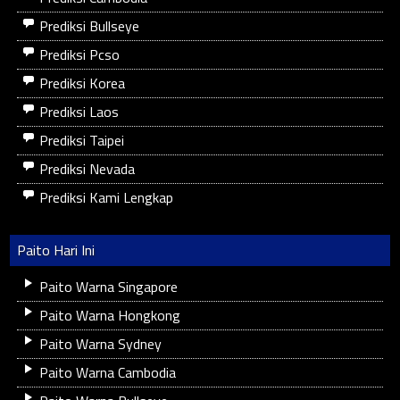
Prediksi Bullseye
Prediksi Pcso
Prediksi Korea
Prediksi Laos
Prediksi Taipei
Prediksi Nevada
Prediksi Kami Lengkap
Paito Hari Ini
Paito Warna Singapore
Paito Warna Hongkong
Paito Warna Sydney
Paito Warna Cambodia