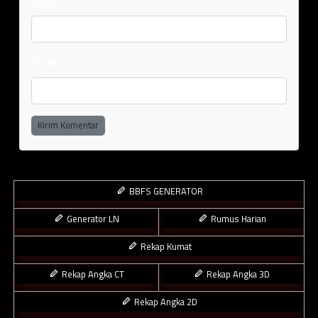
Nama
Email
Kirim Komentar
BBFS GENERATOR
Generator LN
Rumus Harian
Rekap Kumat
Rekap Angka CT
Rekap Angka 3D
Rekap Angka 2D