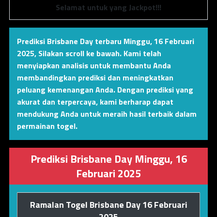
Selamat untuk yang Jackpot!!!
Prediksi Brisbane Day terbaru Minggu, 16 Februari
2025
,
Silakan scroll ke bawah. Kami telah
menyiapkan analisis untuk membantu Anda
membandingkan prediksi dan meningkatkan
peluang kemenangan Anda. Dengan prediksi yang
akurat dan terpercaya, kami berharap dapat
mendukung Anda untuk meraih hasil terbaik dalam
permainan togel.
Prediksi Brisbane Day Minggu, 16
Februari 2025
Ramalan Togel Brisbane Day 16 Februari
2025