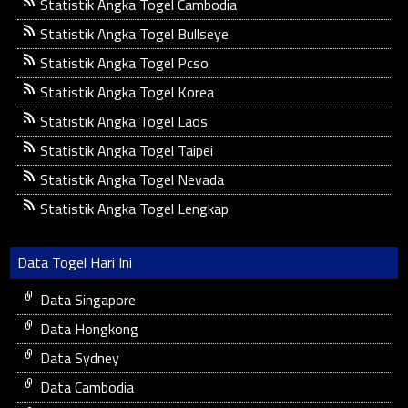
Statistik Angka Togel Cambodia
Statistik Angka Togel Bullseye
Statistik Angka Togel Pcso
Statistik Angka Togel Korea
Statistik Angka Togel Laos
Statistik Angka Togel Taipei
Statistik Angka Togel Nevada
Statistik Angka Togel Lengkap
Data Togel Hari Ini
Data Singapore
Data Hongkong
Data Sydney
Data Cambodia