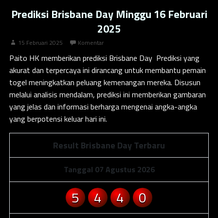
Prediksi Brisbane Day Minggu 16 Februari
2025
15 Februari 2025
Komentar
Paito HK
memberikan prediksi Brisbane Day Prediksi yang
akurat dan terpercaya ini dirancang untuk membantu pemain
togel meningkatkan peluang kemenangan mereka. Disusun
melalui analisis mendalam, prediksi ini memberikan gambaran
yang jelas dan informasi berharga mengenai angka-angka
yang berpotensi keluar hari ini.
Result Brisbane Day Terbaru
Tanggal 07 Agustus 2026
5
4
4
0