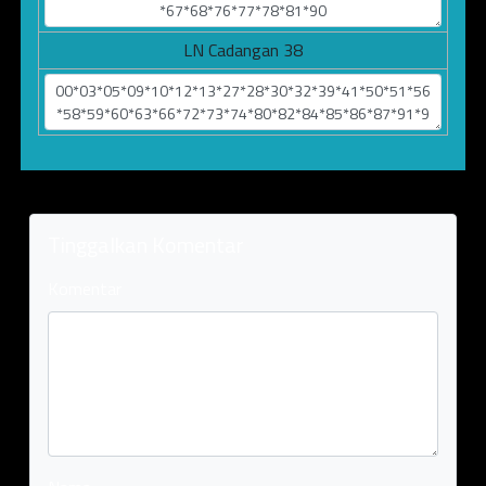
LN Cadangan 38
Tinggalkan Komentar
Komentar