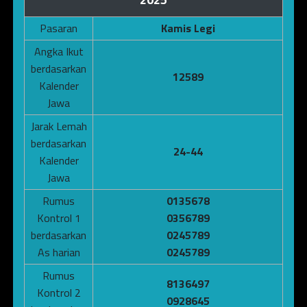
Pasaran
Kamis Legi
Angka Ikut
berdasarkan
12589
Kalender
Jawa
Jarak Lemah
berdasarkan
24-44
Kalender
Jawa
Rumus
0135678
Kontrol 1
0356789
berdasarkan
0245789
As harian
0245789
Rumus
8136497
Kontrol 2
0928645