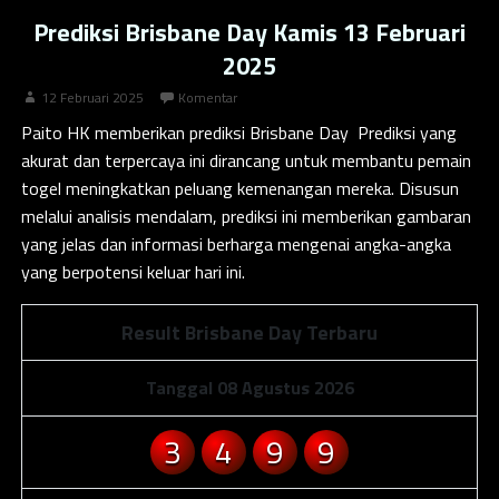
Prediksi Brisbane Day Kamis 13 Februari
2025
12 Februari 2025
Komentar
Paito HK
memberikan prediksi Brisbane Day Prediksi yang
akurat dan terpercaya ini dirancang untuk membantu pemain
togel meningkatkan peluang kemenangan mereka. Disusun
melalui analisis mendalam, prediksi ini memberikan gambaran
yang jelas dan informasi berharga mengenai angka-angka
yang berpotensi keluar hari ini.
Result Brisbane Day Terbaru
Tanggal 08 Agustus 2026
3
4
9
9