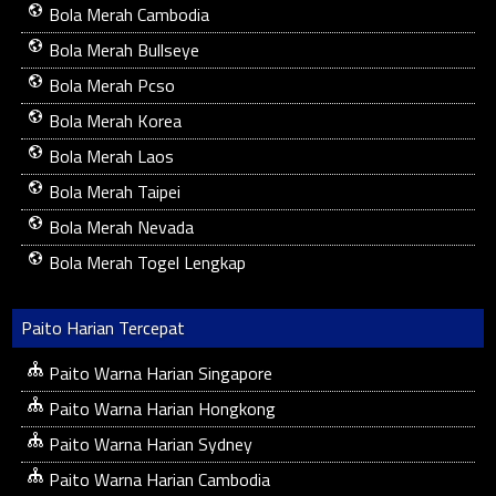
Bola Merah Cambodia
Bola Merah Bullseye
Bola Merah Pcso
Bola Merah Korea
Bola Merah Laos
Bola Merah Taipei
Bola Merah Nevada
Bola Merah Togel Lengkap
Paito Harian Tercepat
Paito Warna Harian Singapore
Paito Warna Harian Hongkong
Paito Warna Harian Sydney
Paito Warna Harian Cambodia