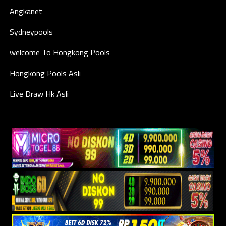
Angkanet
Sydneypools
welcome To Hongkong Pools
Hongkong Pools Asli
Live Draw Hk Asli