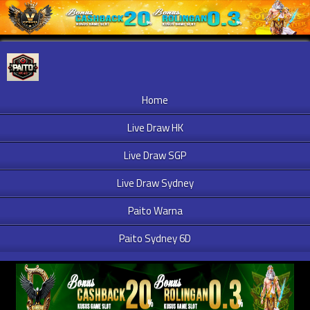
Home
Live Draw HK
Live Draw SGP
Live Draw Sydney
Paito Warna
Paito Sydney 6D