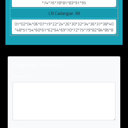
LN Cadangan 38
Tinggalkan Komentar
Komentar