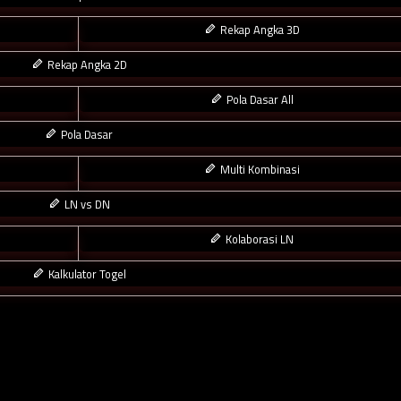
Rekap Angka 3D
Rekap Angka 2D
Pola Dasar All
Pola Dasar
Multi Kombinasi
LN vs DN
Kolaborasi LN
Kalkulator Togel