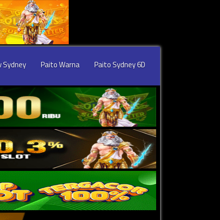
w Sydney
Paito Warna
Paito Sydney 6D