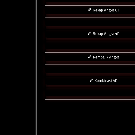
Rekap Angka CT
Rekap Angka 4D
Pembalik Angka
Kombinasi 4D