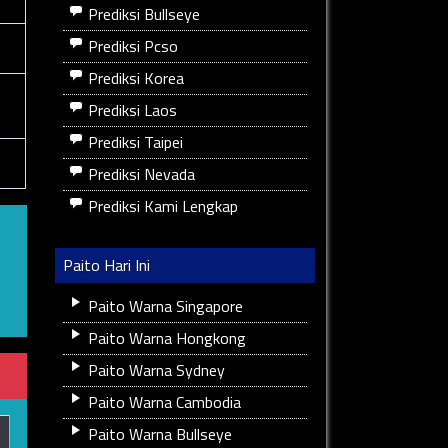
Prediksi Bullseye
Prediksi Pcso
Prediksi Korea
Prediksi Laos
Prediksi Taipei
Prediksi Nevada
Prediksi Kami Lengkap
Paito Hari Ini
Paito Warna Singapore
Paito Warna Hongkong
Paito Warna Sydney
Paito Warna Cambodia
Paito Warna Bullseye