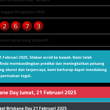
Tanggal 09 Agustus 2026
2
6
7
3
lamat untuk yang Jackpot!!!
21 Februari 2025
,
Silakan scroll ke bawah. Kami telah
 Anda membandingkan prediksi dan meningkatkan peluang
ng akurat dan terpercaya, kami berharap dapat mendukung
 permainan togel.
bane Day Jumat, 21 Februari 2025
el Brisbane Day 21 Februari 2025