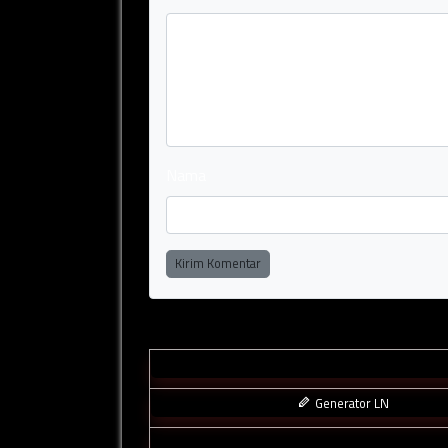
Nama
Kirim Komentar
Generator LN