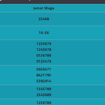
Jumat Wage
23468
16-36
1235679
1245678
0136789
0123479
5630471
8421795
5382014
1345789
2345689
1236789