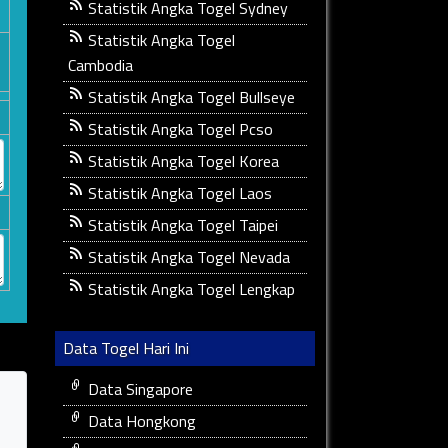
Statistik Angka Togel Sydney
Statistik Angka Togel
9
Cambodia
Statistik Angka Togel Bullseye
Statistik Angka Togel Pcso
Statistik Angka Togel Korea
Statistik Angka Togel Laos
Statistik Angka Togel Taipei
Statistik Angka Togel Nevada
Statistik Angka Togel Lengkap
Data Togel Hari Ini
Data Singapore
Data Hongkong