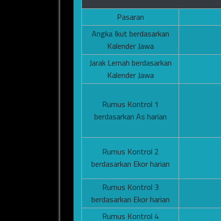
Pasaran
Angka Ikut berdasarkan
Kalender Jawa
Jarak Lemah berdasarkan
Kalender Jawa
Rumus Kontrol 1
berdasarkan As harian
Rumus Kontrol 2
berdasarkan Ekor harian
Rumus Kontrol 3
berdasarkan Ekor harian
Rumus Kontrol 4