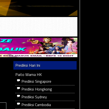
Prediksi Hari Ini
Paito Warna HK
Prediksi Singapore
Prediksi Hongkong
Prediksi Sydney
Prediksi Cambodia