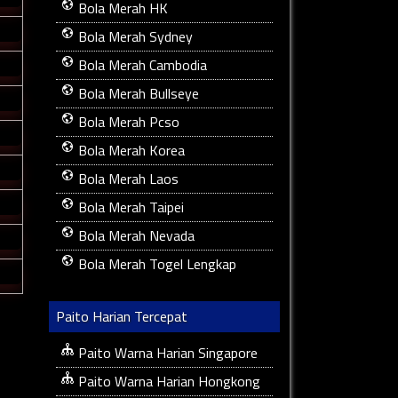
Bola Merah HK
Bola Merah Sydney
Bola Merah Cambodia
Bola Merah Bullseye
Bola Merah Pcso
Bola Merah Korea
Bola Merah Laos
Bola Merah Taipei
Bola Merah Nevada
Bola Merah Togel Lengkap
Paito Harian Tercepat
Paito Warna Harian Singapore
Paito Warna Harian Hongkong