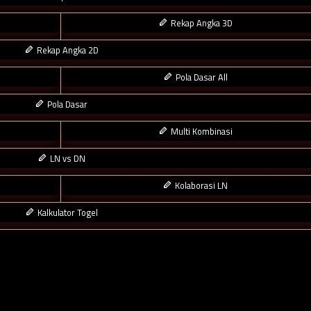
Rekap Angka 3D
Rekap Angka 2D
Pola Dasar All
Pola Dasar
Multi Kombinasi
LN vs DN
Kolaborasi LN
Kalkulator Togel