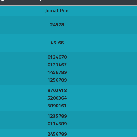
Jumat Pon
24578
46-66
0124678
0123467
1456789
1256789
9702418
5280364
5890163
1235789
0134589
2456789