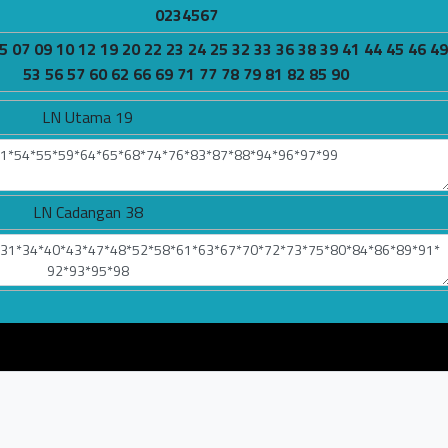
0234567
5 07 09 10 12 19 20 22 23 24 25 32 33 36 38 39 41 44 45 46 4
53 56 57 60 62 66 69 71 77 78 79 81 82 85 90
LN Utama 19
LN Cadangan 38