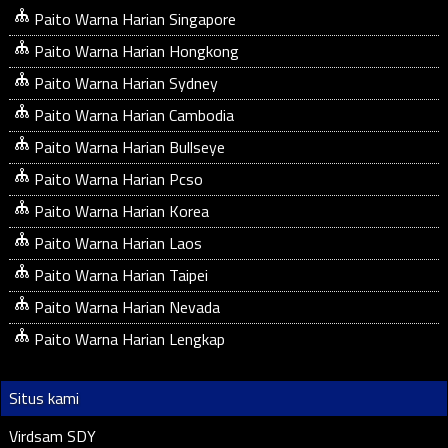
Paito Warna Harian Singapore
Paito Warna Harian Hongkong
Paito Warna Harian Sydney
Paito Warna Harian Cambodia
Paito Warna Harian Bullseye
Paito Warna Harian Pcso
Paito Warna Harian Korea
Paito Warna Harian Laos
Paito Warna Harian Taipei
Paito Warna Harian Nevada
Paito Warna Harian Lengkap
Situs kami
Virdsam SDY