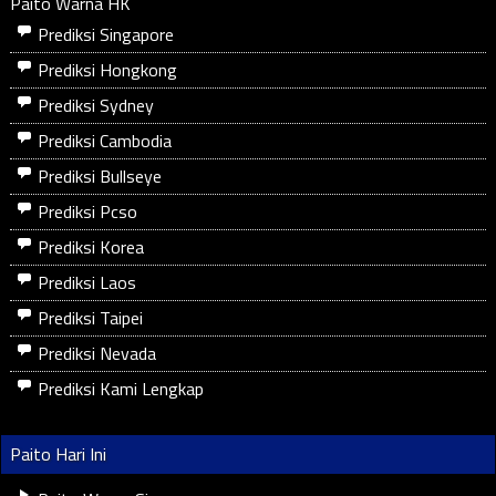
Paito Warna HK
Prediksi Singapore
Prediksi Hongkong
Prediksi Sydney
Prediksi Cambodia
Prediksi Bullseye
Prediksi Pcso
Prediksi Korea
Prediksi Laos
Prediksi Taipei
Prediksi Nevada
Prediksi Kami Lengkap
Paito Hari Ini