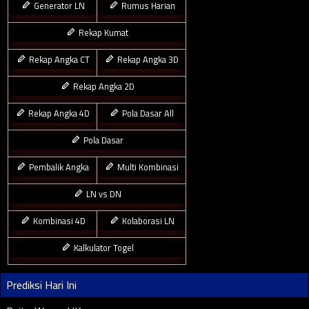
Generator LN
Rumus Harian
Rekap Kumat
Rekap Angka CT
Rekap Angka 3D
Rekap Angka 2D
Rekap Angka 4D
Pola Dasar All
Pola Dasar
Pembalik Angka
Multi Kombinasi
LN vs DN
Kombinasi 4D
Kolaborasi LN
Kalkulator Togel
Prediksi Hari Ini