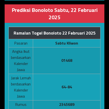
Prediksi Bonoloto Sabtu, 22 Februari
2025
Ramalan Togel Bonoloto 22 Februari 2025
Pasaran
Sabtu Kliwon
Angka Ikut
berdasarkan
01468
Kalender
Jawa
Jarak Lemah
berdasarkan
64-84
Kalender
Jawa
Rumus
2345689