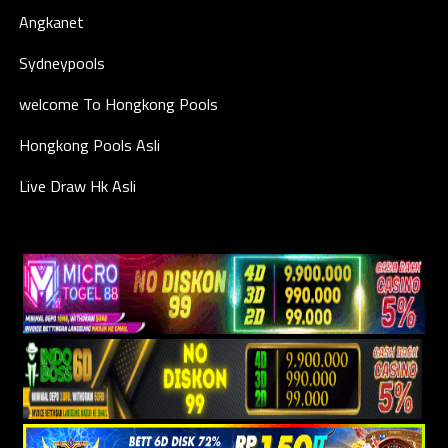
Angkanet
Sydneypools
welcome To Hongkong Pools
Hongkong Pools Asli
Live Draw Hk Asli