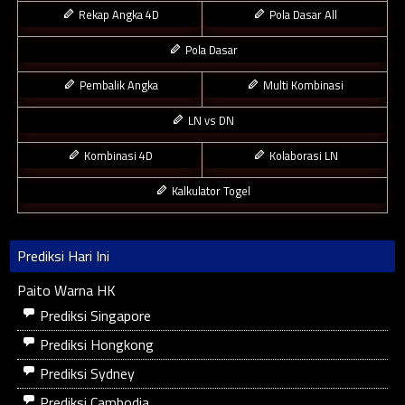
Rekap Angka 4D
Pola Dasar All
Pola Dasar
Pembalik Angka
Multi Kombinasi
LN vs DN
Kombinasi 4D
Kolaborasi LN
Kalkulator Togel
Prediksi Hari Ini
Paito Warna HK
Prediksi Singapore
Prediksi Hongkong
Prediksi Sydney
Prediksi Cambodia