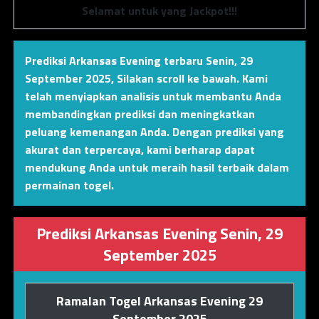
Selamat untuk yang Jackpot!!!
Prediksi Arkansas Evening terbaru Senin, 29
September 2025
,
Silakan scroll ke bawah. Kami
telah menyiapkan analisis untuk membantu Anda
membandingkan prediksi dan meningkatkan
peluang kemenangan Anda. Dengan prediksi yang
akurat dan terpercaya, kami berharap dapat
mendukung Anda untuk meraih hasil terbaik dalam
permainan togel.
Prediksi Arkansas Evening Senin, 29
September 2025
Ramalan Togel Arkansas Evening 29
September 2025