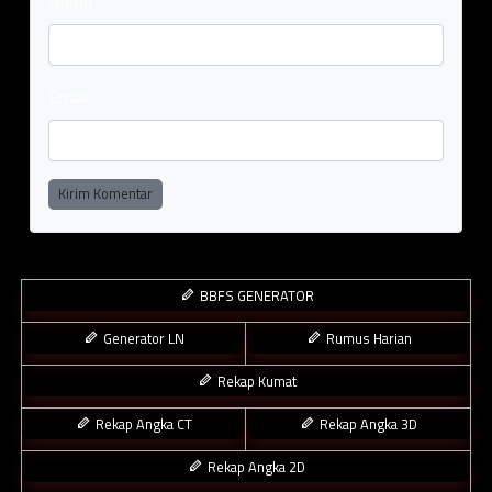
Nama
Email
Kirim Komentar
BBFS GENERATOR
Generator LN
Rumus Harian
Rekap Kumat
Rekap Angka CT
Rekap Angka 3D
Rekap Angka 2D