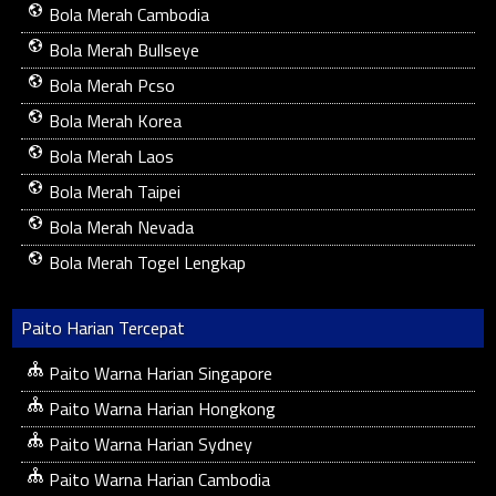
Bola Merah Cambodia
Bola Merah Bullseye
Bola Merah Pcso
Bola Merah Korea
Bola Merah Laos
Bola Merah Taipei
Bola Merah Nevada
Bola Merah Togel Lengkap
Paito Harian Tercepat
Paito Warna Harian Singapore
Paito Warna Harian Hongkong
Paito Warna Harian Sydney
Paito Warna Harian Cambodia