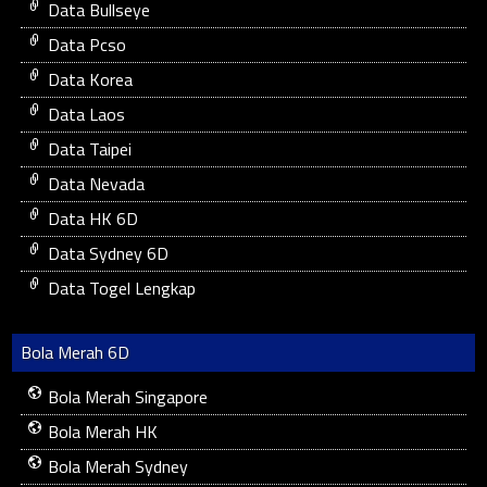
Data Bullseye
Data Pcso
Data Korea
Data Laos
Data Taipei
Data Nevada
Data HK 6D
Data Sydney 6D
Data Togel Lengkap
Bola Merah 6D
Bola Merah Singapore
Bola Merah HK
Bola Merah Sydney