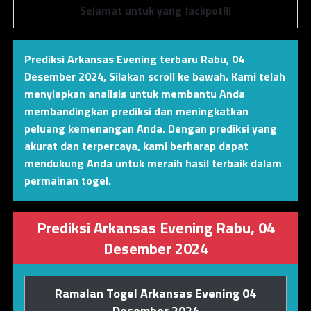
Selamat untuk yang Jackpot!!!
Prediksi Arkansas Evening terbaru Rabu, 04
Desember 2024
,
Silakan scroll ke bawah. Kami telah
menyiapkan analisis untuk membantu Anda
membandingkan prediksi dan meningkatkan
peluang kemenangan Anda. Dengan prediksi yang
akurat dan terpercaya, kami berharap dapat
mendukung Anda untuk meraih hasil terbaik dalam
permainan togel.
Prediksi Arkansas Evening Rabu, 04
Desember 2024
Ramalan Togel Arkansas Evening 04
Desember 2024