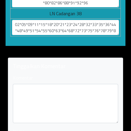
LN Cadangan 38
Tinggalkan Komentar
Komentar