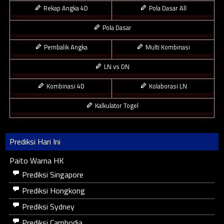
Rekap Angka 4D
Pola Dasar All
Pola Dasar
Pembalik Angka
Multi Kombinasi
LN vs DN
Kombinasi 4D
Kolaborasi LN
Kalkulator Togel
Prediksi Hari Ini
Paito Warna HK
Prediksi Singapore
Prediksi Hongkong
Prediksi Sydney
Prediksi Cambodia