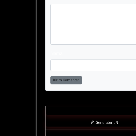
Nama
Kirim Komentar
Generator LN