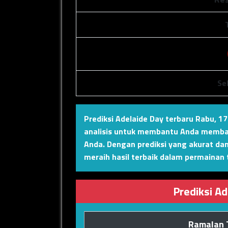
Se
Prediksi Adelaide Day terbaru Rabu, 17
analisis untuk membantu Anda memba
Anda. Dengan prediksi yang akurat da
meraih hasil terbaik dalam permainan 
Prediksi Ad
Ramalan T