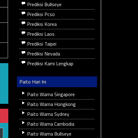
Prediksi Bullseye
Prediksi Pcso
Prediksi Korea
Prediksi Laos
Prediksi Taipei
Prediksi Nevada
Prediksi Kami Lengkap
Paito Hari Ini
Paito Warna Singapore
Paito Warna Hongkong
Paito Warna Sydney
Paito Warna Cambodia
Paito Warna Bullseye