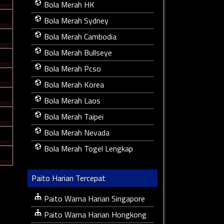
Bola Merah HK
Bola Merah Sydney
Bola Merah Cambodia
Bola Merah Bullseye
Bola Merah Pcso
Bola Merah Korea
Bola Merah Laos
Bola Merah Taipei
Bola Merah Nevada
Bola Merah Togel Lengkap
Paito Harian Tercepat
Paito Warna Harian Singapore
Paito Warna Harian Hongkong