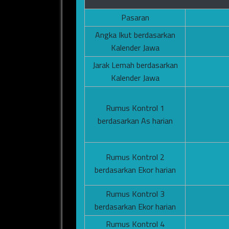
Pasaran
Angka Ikut berdasarkan
Kalender Jawa
Jarak Lemah berdasarkan
Kalender Jawa
Rumus Kontrol 1
berdasarkan As harian
Rumus Kontrol 2
berdasarkan Ekor harian
Rumus Kontrol 3
berdasarkan Ekor harian
Rumus Kontrol 4