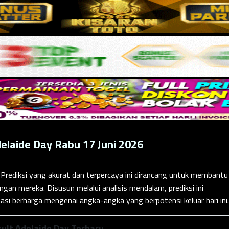
delaide Day Rabu 17 Juni 2026
Prediksi yang akurat dan terpercaya ini dirancang untuk membantu
an mereka. Disusun melalui analisis mendalam, prediksi ini
si berharga mengenai angka-angka yang berpotensi keluar hari ini.
ult Adelaide Day Terbaru