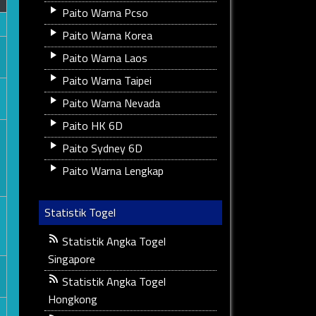
Paito Warna Pcso
Paito Warna Korea
Paito Warna Laos
Paito Warna Taipei
Paito Warna Nevada
Paito HK 6D
Paito Sydney 6D
Paito Warna Lengkap
Statistik Togel
Statistik Angka Togel
Singapore
Statistik Angka Togel
Hongkong