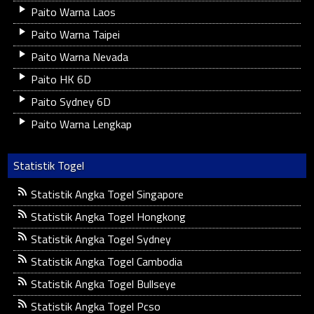
Paito Warna Laos
Paito Warna Taipei
Paito Warna Nevada
Paito HK 6D
Paito Sydney 6D
Paito Warna Lengkap
Statistik Togel
Statistik Angka Togel Singapore
Statistik Angka Togel Hongkong
Statistik Angka Togel Sydney
Statistik Angka Togel Cambodia
Statistik Angka Togel Bullseye
Statistik Angka Togel Pcso