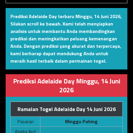
Prediksi Adelaide Day terbaru Minggu, 14 Juni 2026
,
Silakan scroll ke bawah. Kami telah menyiapkan
analisis untuk membantu Anda membandingkan
prediksi dan meningkatkan peluang kemenangan
Anda. Dengan prediksi yang akurat dan terpercaya,
kami berharap dapat mendukung Anda untuk
meraih hasil terbaik dalam permainan togel.
Prediksi Adelaide Day Minggu, 14 Juni
2026
Ramalan Togel Adelaide Day 14 Juni 2026
Pasaran
Minggu Pahing
Angka Ikut