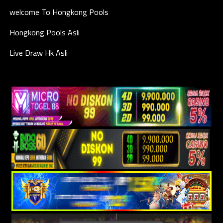
welcome To Hongkong Pools
Hongkong Pools Asli
Live Draw Hk Asli