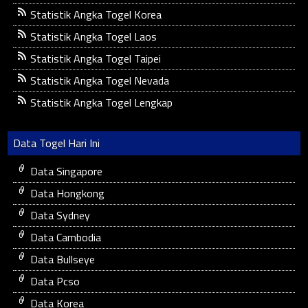
Statistik Angka Togel Korea
Statistik Angka Togel Laos
Statistik Angka Togel Taipei
Statistik Angka Togel Nevada
Statistik Angka Togel Lengkap
Data Togel Hari Ini
Data Singapore
Data Hongkong
Data Sydney
Data Cambodia
Data Bullseye
Data Pcso
Data Korea