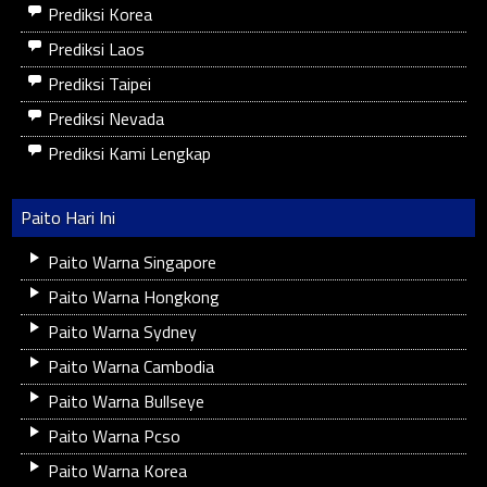
Prediksi Korea
Prediksi Laos
Prediksi Taipei
Prediksi Nevada
Prediksi Kami Lengkap
Paito Hari Ini
Paito Warna Singapore
Paito Warna Hongkong
Paito Warna Sydney
Paito Warna Cambodia
Paito Warna Bullseye
Paito Warna Pcso
Paito Warna Korea