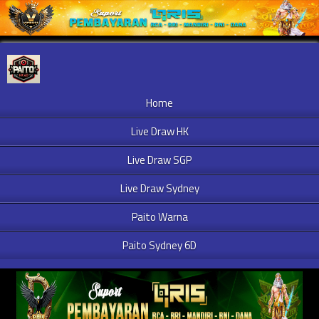
Home
Live Draw HK
Live Draw SGP
Live Draw Sydney
Paito Warna
Paito Sydney 6D