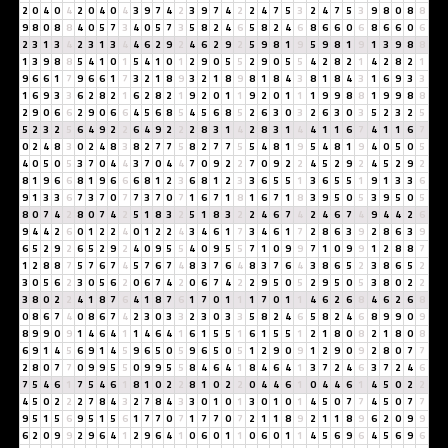
2
0
4
0
4
2
0
4
0
4
3
9
7
4
2
3
9
7
4
2
2
4
7
5
3
2
4
7
5
3
9
8
0
8
8
9
8
0
8
8
4
0
5
7
3
4
0
5
7
3
5
8
2
4
6
5
8
2
4
6
8
6
6
0
6
8
6
6
0
6
2
3
1
3
4
2
3
1
3
4
4
6
2
9
2
4
6
2
9
2
5
9
8
1
9
5
9
8
1
9
1
3
9
8
8
1
3
9
8
8
5
4
1
0
1
5
4
1
0
1
2
9
0
5
5
2
9
0
5
5
4
2
8
2
1
4
2
8
2
1
9
6
6
1
7
9
6
6
1
7
3
2
1
8
9
3
2
1
8
9
8
1
8
4
3
8
1
8
4
3
1
6
9
3
3
1
6
9
3
3
6
2
8
2
1
6
2
8
2
1
9
2
0
1
1
9
2
0
1
1
1
9
9
8
8
1
9
9
8
8
2
9
0
6
6
2
9
0
6
6
4
5
6
8
5
4
5
6
8
5
2
6
3
0
3
2
6
3
0
3
5
2
3
2
5
5
2
3
2
5
6
4
9
2
2
6
4
9
2
2
2
8
3
1
4
2
8
3
1
4
4
1
1
6
7
4
1
1
6
7
0
2
4
8
3
0
2
4
8
3
8
2
7
7
5
8
2
7
7
5
5
4
8
1
9
5
4
8
1
9
4
0
5
0
5
4
0
5
0
5
3
7
0
4
4
3
7
0
4
4
7
0
9
2
2
7
0
9
2
2
4
5
2
9
2
4
5
2
9
2
8
1
9
6
6
8
1
9
6
6
6
8
1
2
3
6
8
1
2
3
3
6
5
5
1
3
6
5
5
1
9
1
3
3
6
9
1
3
3
6
7
3
7
0
7
7
3
7
0
7
1
6
7
1
8
1
6
7
1
8
3
9
5
0
5
3
9
5
0
5
8
0
7
4
2
8
0
7
4
2
5
1
8
3
2
5
1
8
3
2
2
4
6
7
4
2
4
6
7
4
9
4
4
2
6
9
4
4
2
6
0
1
2
2
4
0
1
2
2
4
3
4
6
1
7
3
4
6
1
7
2
8
6
3
9
2
8
6
3
9
6
5
2
9
2
6
5
2
9
2
4
0
9
5
5
4
0
9
5
5
7
1
0
9
9
7
1
0
9
9
1
2
8
8
7
1
2
8
8
7
5
7
6
7
4
5
7
6
7
4
8
3
7
6
4
8
3
7
6
4
3
8
6
5
2
3
8
6
5
2
3
0
5
6
2
3
0
5
6
2
0
6
7
4
2
0
6
7
4
2
2
9
5
0
5
2
9
5
0
5
3
8
0
2
2
3
8
0
2
2
4
1
8
7
6
4
1
8
7
6
1
7
0
1
1
1
7
0
1
1
4
6
2
6
8
4
6
2
6
8
0
8
6
7
4
0
8
6
7
4
2
3
0
3
3
2
3
0
3
3
5
8
2
4
6
5
8
2
4
6
8
9
9
0
9
8
9
9
0
9
1
4
6
4
1
1
4
6
4
1
6
1
5
5
1
6
1
5
5
1
2
1
8
0
8
2
1
8
0
8
6
9
1
4
5
6
9
1
4
5
9
6
5
0
5
9
6
5
0
5
1
2
9
0
9
1
2
9
0
9
2
8
0
7
7
2
8
0
7
7
0
9
9
5
5
0
9
9
5
5
8
4
6
4
1
8
4
6
4
1
3
7
2
4
6
3
7
2
4
6
7
5
4
6
1
7
5
4
6
1
8
1
0
2
2
8
1
0
2
2
0
4
4
6
1
0
4
4
6
1
4
5
0
2
2
4
5
0
2
2
2
7
8
4
3
2
7
8
4
3
3
0
1
0
1
3
0
1
0
1
4
5
0
7
7
4
5
0
7
7
9
5
1
5
6
9
5
1
5
6
1
7
7
0
7
1
7
7
0
7
2
1
1
8
9
2
1
1
8
9
6
2
0
9
9
6
2
0
9
9
2
9
6
4
1
2
9
6
4
1
0
6
0
1
1
0
6
0
1
1
4
5
6
9
6
4
5
6
9
6