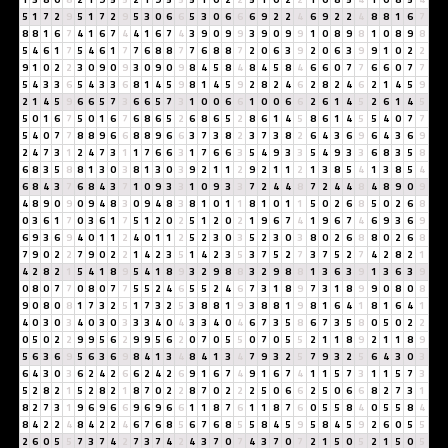
5
1
7
2
9
5
1
7
2
9
5
3
0
6
6
5
3
0
6
6
6
9
2
2
4
6
9
2
2
4
8
8
1
6
7
8
8
1
6
7
4
1
6
7
4
4
1
6
7
4
3
9
0
9
9
3
9
0
9
9
1
0
8
9
8
1
0
8
9
8
5
4
6
1
7
5
4
6
1
7
7
6
8
8
7
7
6
8
8
7
2
0
6
3
9
2
0
6
3
9
9
1
0
2
2
9
1
0
2
2
3
0
9
0
9
3
0
9
0
9
8
4
5
8
4
8
4
5
8
4
6
6
0
7
7
6
6
0
7
7
5
4
3
3
6
5
4
3
3
6
8
1
4
5
9
8
1
4
5
9
2
8
2
4
6
2
8
2
4
6
2
1
4
5
9
2
1
4
5
9
6
6
5
7
3
6
6
5
7
3
1
0
0
6
6
1
0
0
6
6
2
6
1
4
5
2
6
1
4
5
5
0
1
6
7
5
0
1
6
7
6
8
6
5
2
6
8
6
5
2
8
6
1
4
5
8
6
1
4
5
5
4
0
7
7
5
4
0
7
7
8
8
9
6
6
8
8
9
6
6
3
7
3
8
2
3
7
3
8
2
6
4
3
6
9
6
4
3
6
9
2
4
7
3
1
2
4
7
3
1
1
7
6
6
3
1
7
6
6
3
5
4
9
3
3
5
4
9
3
3
6
8
3
5
8
6
8
3
5
8
8
1
3
0
3
8
1
3
0
3
9
2
1
1
2
9
2
1
1
2
1
3
8
5
4
1
3
8
5
4
6
8
4
3
7
6
8
4
3
7
1
0
9
3
3
1
0
9
3
3
7
2
4
4
8
7
2
4
4
8
4
8
9
0
9
4
8
9
0
9
0
9
4
8
3
0
9
4
8
3
8
1
0
1
1
8
1
0
1
1
5
0
2
6
8
5
0
2
6
8
0
3
6
1
7
0
3
6
1
7
5
1
2
0
2
5
1
2
0
2
1
9
6
7
4
1
9
6
7
4
6
9
3
6
9
6
9
3
6
9
4
0
1
1
2
4
0
1
1
2
5
2
3
0
3
5
2
3
0
3
8
0
2
6
8
8
0
2
6
8
7
9
0
2
2
7
9
0
2
2
1
4
2
3
5
1
4
2
3
5
3
7
5
2
7
3
7
5
2
7
4
2
8
2
1
4
2
8
2
1
5
4
1
8
9
5
4
1
8
9
3
2
9
8
8
3
2
9
8
8
1
3
6
3
9
1
3
6
3
9
0
8
0
7
7
0
8
0
7
7
5
5
2
4
6
5
5
2
4
6
7
3
1
8
9
7
3
1
8
9
9
0
8
0
8
9
0
8
0
8
1
7
3
2
5
1
7
3
2
5
3
8
8
1
9
3
8
8
1
9
8
1
6
4
1
8
1
6
4
1
4
0
3
0
3
4
0
3
0
3
3
3
4
0
4
3
3
4
0
4
6
7
3
5
8
6
7
3
5
8
0
5
0
2
2
0
5
0
2
2
9
9
5
6
2
9
9
5
6
2
0
7
0
5
5
0
7
0
5
5
2
1
1
8
9
2
1
1
8
9
5
6
3
6
9
5
6
3
6
9
8
4
1
3
4
8
4
1
3
4
7
9
3
2
5
7
9
3
2
5
6
4
3
0
3
6
4
3
0
3
6
2
4
2
6
6
2
4
2
6
9
1
6
7
4
9
1
6
7
4
1
1
5
7
3
1
1
5
7
3
5
2
8
2
1
5
2
8
2
1
8
7
0
2
2
8
7
0
2
2
2
5
0
6
6
2
5
0
6
6
8
2
7
3
1
8
2
7
3
1
9
6
9
6
6
9
6
9
6
6
1
1
8
7
6
1
1
8
7
6
0
5
5
8
4
0
5
5
8
4
8
4
2
2
4
8
4
2
2
4
6
7
6
8
5
6
7
6
8
5
5
8
4
5
9
5
8
4
5
9
2
6
0
5
5
2
6
0
5
5
7
3
7
4
2
7
3
7
4
2
4
3
7
0
7
4
3
7
0
7
2
1
5
0
5
2
1
5
0
5