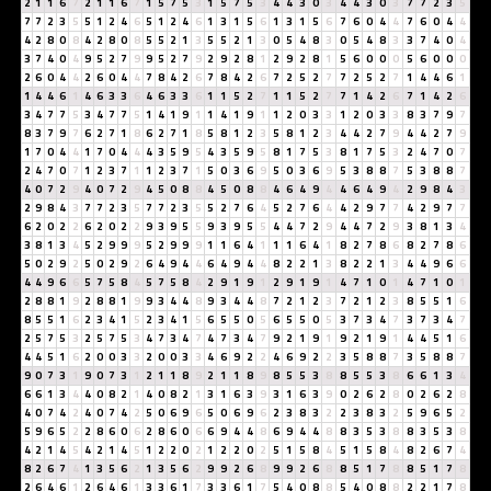
2
1
1
6
7
2
1
1
6
7
1
5
7
5
3
1
5
7
5
3
4
4
3
0
3
4
4
3
0
3
7
7
2
3
5
7
7
2
3
5
5
1
2
4
6
5
1
2
4
6
1
3
1
5
6
1
3
1
5
6
7
6
0
4
4
7
6
0
4
4
4
2
8
0
8
4
2
8
0
8
5
5
2
1
3
5
5
2
1
3
0
5
4
8
3
0
5
4
8
3
3
7
4
0
4
3
7
4
0
4
9
5
2
7
9
9
5
2
7
9
2
9
2
8
1
2
9
2
8
1
5
6
0
0
0
5
6
0
0
0
2
6
0
4
4
2
6
0
4
4
7
8
4
2
6
7
8
4
2
6
7
2
5
2
7
7
2
5
2
7
1
4
4
6
1
1
4
4
6
1
4
6
3
3
6
4
6
3
3
6
1
1
5
2
7
1
1
5
2
7
7
1
4
2
6
7
1
4
2
6
3
4
7
7
5
3
4
7
7
5
1
4
1
9
1
1
4
1
9
1
1
2
0
3
3
1
2
0
3
3
8
3
7
9
7
8
3
7
9
7
6
2
7
1
8
6
2
7
1
8
5
8
1
2
3
5
8
1
2
3
4
4
2
7
9
4
4
2
7
9
1
7
0
4
4
1
7
0
4
4
4
3
5
9
5
4
3
5
9
5
8
1
7
5
3
8
1
7
5
3
2
4
7
0
7
2
4
7
0
7
1
2
3
7
1
1
2
3
7
1
5
0
3
6
9
5
0
3
6
9
5
3
8
8
7
5
3
8
8
7
4
0
7
2
9
4
0
7
2
9
4
5
0
8
8
4
5
0
8
8
4
6
4
9
4
4
6
4
9
4
2
9
8
4
3
2
9
8
4
3
7
7
2
3
5
7
7
2
3
5
5
2
7
6
4
5
2
7
6
4
4
2
9
7
7
4
2
9
7
7
6
2
0
2
2
6
2
0
2
2
9
3
9
5
5
9
3
9
5
5
4
4
7
2
9
4
4
7
2
9
3
8
1
3
4
3
8
1
3
4
5
2
9
9
9
5
2
9
9
9
1
1
6
4
1
1
1
6
4
1
8
2
7
8
6
8
2
7
8
6
5
0
2
9
2
5
0
2
9
2
6
4
9
4
4
6
4
9
4
4
8
2
2
1
3
8
2
2
1
3
4
4
9
6
6
4
4
9
6
6
5
7
5
8
4
5
7
5
8
4
2
9
1
9
1
2
9
1
9
1
4
7
1
0
1
4
7
1
0
1
2
8
8
1
9
2
8
8
1
9
9
3
4
4
8
9
3
4
4
8
7
2
1
2
3
7
2
1
2
3
8
5
5
1
6
8
5
5
1
6
2
3
4
1
5
2
3
4
1
5
6
5
5
0
5
6
5
5
0
5
3
7
3
4
7
3
7
3
4
7
2
5
7
5
3
2
5
7
5
3
4
7
3
4
7
4
7
3
4
7
9
2
1
9
1
9
2
1
9
1
4
4
5
1
6
4
4
5
1
6
2
0
0
3
3
2
0
0
3
3
4
6
9
2
2
4
6
9
2
2
3
5
8
8
7
3
5
8
8
7
9
0
7
3
1
9
0
7
3
1
2
1
1
8
9
2
1
1
8
9
8
5
5
3
8
8
5
5
3
8
6
6
1
3
4
6
6
1
3
4
4
0
8
2
1
4
0
8
2
1
3
1
6
3
9
3
1
6
3
9
0
2
6
2
8
0
2
6
2
8
4
0
7
4
2
4
0
7
4
2
5
0
6
9
6
5
0
6
9
6
2
3
8
3
2
2
3
8
3
2
5
9
6
5
2
5
9
6
5
2
2
8
6
0
6
2
8
6
0
6
6
9
4
4
8
6
9
4
4
8
8
3
5
3
8
8
3
5
3
8
4
2
1
4
5
4
2
1
4
5
1
2
2
0
2
1
2
2
0
2
5
1
5
8
4
5
1
5
8
4
8
2
6
7
4
8
2
6
7
4
1
3
5
6
2
1
3
5
6
2
9
9
2
6
8
9
9
2
6
8
8
5
1
7
8
8
5
1
7
8
2
6
4
6
1
2
6
4
6
1
3
3
6
1
7
3
3
6
1
7
5
4
0
8
8
5
4
0
8
8
2
2
1
7
8