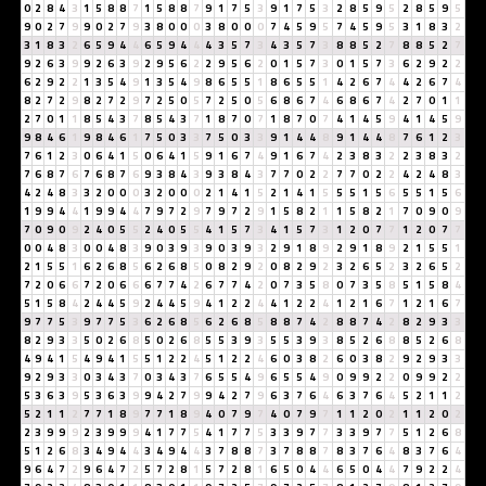
0
2
8
4
3
1
5
8
8
7
1
5
8
8
7
9
1
7
5
3
9
1
7
5
3
2
8
5
9
5
2
8
5
9
5
9
0
2
7
9
9
0
2
7
9
3
8
0
0
0
3
8
0
0
0
7
4
5
9
5
7
4
5
9
5
3
1
8
3
2
3
1
8
3
2
6
5
9
4
4
6
5
9
4
4
4
3
5
7
3
4
3
5
7
3
8
8
5
2
7
8
8
5
2
7
9
2
6
3
9
9
2
6
3
9
2
9
5
6
2
2
9
5
6
2
0
1
5
7
3
0
1
5
7
3
6
2
9
2
2
6
2
9
2
2
1
3
5
4
9
1
3
5
4
9
8
6
5
5
1
8
6
5
5
1
4
2
6
7
4
4
2
6
7
4
8
2
7
2
9
8
2
7
2
9
7
2
5
0
5
7
2
5
0
5
6
8
6
7
4
6
8
6
7
4
2
7
0
1
1
2
7
0
1
1
8
5
4
3
7
8
5
4
3
7
1
8
7
0
7
1
8
7
0
7
4
1
4
5
9
4
1
4
5
9
9
8
4
6
1
9
8
4
6
1
7
5
0
3
3
7
5
0
3
3
9
1
4
4
8
9
1
4
4
8
7
6
1
2
3
7
6
1
2
3
0
6
4
1
5
0
6
4
1
5
9
1
6
7
4
9
1
6
7
4
2
3
8
3
2
2
3
8
3
2
7
6
8
7
6
7
6
8
7
6
9
3
8
4
3
9
3
8
4
3
7
7
0
2
2
7
7
0
2
2
4
2
4
8
3
4
2
4
8
3
3
2
0
0
0
3
2
0
0
0
2
1
4
1
5
2
1
4
1
5
5
5
1
5
6
5
5
1
5
6
1
9
9
4
4
1
9
9
4
4
7
9
7
2
9
7
9
7
2
9
1
5
8
2
1
1
5
8
2
1
7
0
9
0
9
7
0
9
0
9
2
4
0
5
5
2
4
0
5
5
4
1
5
7
3
4
1
5
7
3
1
2
0
7
7
1
2
0
7
7
0
0
4
8
3
0
0
4
8
3
9
0
3
9
3
9
0
3
9
3
2
9
1
8
9
2
9
1
8
9
2
1
5
5
1
2
1
5
5
1
6
2
6
8
5
6
2
6
8
5
0
8
2
9
2
0
8
2
9
2
3
2
6
5
2
3
2
6
5
2
7
2
0
6
6
7
2
0
6
6
6
7
7
4
2
6
7
7
4
2
0
7
3
5
8
0
7
3
5
8
5
1
5
8
4
5
1
5
8
4
2
4
4
5
9
2
4
4
5
9
4
1
2
2
4
4
1
2
2
4
1
2
1
6
7
1
2
1
6
7
9
7
7
5
3
9
7
7
5
3
6
2
6
8
5
6
2
6
8
5
8
8
7
4
2
8
8
7
4
2
8
2
9
3
3
8
2
9
3
3
5
0
2
6
8
5
0
2
6
8
5
5
3
9
3
5
5
3
9
3
8
5
2
6
8
8
5
2
6
8
4
9
4
1
5
4
9
4
1
5
5
1
2
2
4
5
1
2
2
4
6
0
3
8
2
6
0
3
8
2
9
2
9
3
3
9
2
9
3
3
0
3
4
3
7
0
3
4
3
7
6
5
5
4
9
6
5
5
4
9
0
9
9
2
2
0
9
9
2
2
5
3
6
3
9
5
3
6
3
9
9
4
2
7
9
9
4
2
7
9
6
3
7
6
4
6
3
7
6
4
5
2
1
1
2
5
2
1
1
2
7
7
1
8
9
7
7
1
8
9
4
0
7
9
7
4
0
7
9
7
1
1
2
0
2
1
1
2
0
2
2
3
9
9
9
2
3
9
9
9
4
1
7
7
5
4
1
7
7
5
3
3
9
7
7
3
3
9
7
7
5
1
2
6
8
5
1
2
6
8
3
4
9
4
4
3
4
9
4
4
3
7
8
8
7
3
7
8
8
7
8
3
7
6
4
8
3
7
6
4
9
6
4
7
2
9
6
4
7
2
5
7
2
8
1
5
7
2
8
1
6
5
0
4
4
6
5
0
4
4
7
9
2
2
4