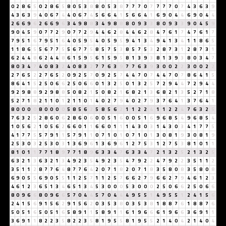
0
2
8
6
5
0
2
8
6
5
8
0
5
3
8
8
0
5
3
8
7
7
7
0
7
7
7
7
0
7
4
3
6
3
9
4
3
6
3
9
4
0
6
7
4
4
0
6
7
4
5
6
6
4
1
5
6
6
4
1
6
9
0
4
4
6
9
0
4
4
2
6
6
9
6
2
6
6
9
6
3
4
9
8
8
3
4
9
8
8
8
0
9
3
3
8
0
9
3
3
9
0
4
5
9
9
0
4
5
9
0
7
7
2
9
0
7
7
2
9
4
4
6
2
8
4
4
6
2
8
4
7
6
1
7
4
7
6
1
7
7
9
5
1
6
7
9
5
1
6
4
0
5
9
5
4
0
5
9
5
9
4
1
3
4
9
4
1
3
4
1
1
8
6
5
1
1
8
6
5
5
6
7
7
5
5
6
7
7
5
8
5
7
5
3
8
5
7
5
3
2
8
7
3
1
2
8
7
3
1
6
2
4
4
8
6
2
4
4
8
6
1
5
9
5
6
1
5
9
5
8
1
3
9
3
8
1
3
9
3
8
0
3
4
7
8
0
3
4
7
4
0
8
3
2
4
0
8
3
2
7
7
6
3
9
7
7
6
3
9
3
0
0
2
2
3
0
0
2
2
2
7
6
5
2
2
7
6
5
2
0
9
2
5
7
0
9
2
5
7
4
4
7
0
7
4
4
7
0
7
8
6
4
1
5
8
6
4
1
5
2
5
0
6
6
2
5
0
6
6
0
1
3
2
5
0
1
3
2
5
7
2
9
4
4
7
2
9
4
4
9
2
9
8
8
9
2
9
8
8
5
0
8
2
1
5
0
8
2
1
6
8
2
1
3
6
8
2
1
3
5
2
7
1
8
5
2
7
1
8
2
1
1
0
1
2
1
1
0
1
4
0
2
7
9
4
0
2
7
9
3
7
6
4
1
3
7
6
4
1
8
0
0
0
0
8
0
0
0
0
5
8
5
6
2
5
8
5
6
2
1
1
2
2
4
1
1
2
2
4
7
6
3
2
5
7
6
3
2
5
2
8
6
0
6
2
8
6
0
6
0
0
5
1
6
0
0
5
1
6
9
6
8
5
4
9
6
8
5
4
1
0
5
6
2
1
0
5
6
2
6
6
0
1
1
6
6
0
1
1
1
4
3
0
3
1
4
3
0
3
4
1
7
7
5
4
1
7
7
5
5
7
9
1
1
5
7
9
1
1
0
7
1
0
1
0
7
1
0
1
3
0
8
1
9
3
0
8
1
9
2
5
3
0
3
2
5
3
0
3
1
3
6
9
6
1
3
6
9
6
1
2
7
5
3
1
2
7
5
3
8
1
0
1
1
8
1
0
1
1
7
7
1
8
9
7
7
1
8
9
6
3
3
4
7
6
3
3
4
7
2
1
3
2
5
2
1
3
2
5
6
3
2
1
3
6
3
2
1
3
4
9
2
3
5
4
9
2
3
5
4
7
9
2
2
4
7
9
2
2
3
5
1
1
2
3
5
1
1
2
8
7
7
6
4
8
7
7
6
4
2
0
7
1
8
2
0
7
1
8
3
5
8
0
8
3
5
8
0
8
6
9
0
5
5
6
9
0
5
5
1
1
2
5
7
1
1
2
5
7
6
6
2
7
9
6
6
2
7
9
4
6
1
2
3
4
6
1
2
3
6
5
1
3
4
6
5
1
3
4
5
3
0
0
0
5
3
0
0
0
2
5
0
6
6
2
5
0
6
6
8
0
9
6
6
8
0
9
6
6
5
7
0
4
4
5
7
0
4
4
4
9
5
5
1
4
9
5
5
1
2
4
1
5
6
2
4
1
5
6
9
1
5
6
2
9
1
5
6
2
0
3
5
3
8
0
3
5
3
8
1
8
8
7
6
1
8
8
7
6
5
0
5
1
6
5
0
5
1
6
5
8
9
1
1
5
8
9
1
1
6
1
9
6
6
6
1
9
6
6
3
6
9
1
1
3
6
9
1
1
8
2
2
3
5
8
2
2
3
5
8
1
9
5
5
8
1
9
5
5
2
1
4
0
4
2
1
4
0
4