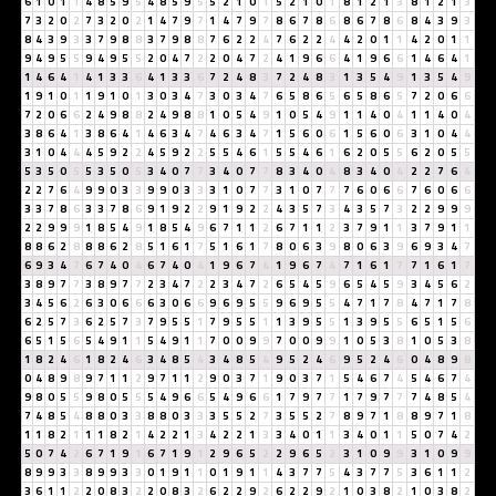
6
1
0
1
1
4
8
5
9
5
4
8
5
9
5
5
2
1
0
1
5
2
1
0
1
8
1
2
1
3
8
1
2
1
3
7
3
2
0
2
7
3
2
0
2
1
4
7
9
7
1
4
7
9
7
8
6
7
8
6
8
6
7
8
6
8
4
3
9
3
8
4
3
9
3
3
7
9
8
8
3
7
9
8
8
7
6
2
2
4
7
6
2
2
4
4
2
0
1
1
4
2
0
1
1
9
4
9
5
5
9
4
9
5
5
2
0
4
7
2
2
0
4
7
2
4
1
9
6
6
4
1
9
6
6
1
4
6
4
1
1
4
6
4
1
4
1
3
3
6
4
1
3
3
6
7
2
4
8
3
7
2
4
8
3
1
3
5
4
9
1
3
5
4
9
1
9
1
0
1
1
9
1
0
1
3
0
3
4
7
3
0
3
4
7
6
5
8
6
5
6
5
8
6
5
7
2
0
6
6
7
2
0
6
6
2
4
9
8
8
2
4
9
8
8
1
0
5
4
9
1
0
5
4
9
1
1
4
0
4
1
1
4
0
4
3
8
6
4
1
3
8
6
4
1
4
6
3
4
7
4
6
3
4
7
1
5
6
0
6
1
5
6
0
6
3
1
0
4
4
3
1
0
4
4
4
5
9
2
2
4
5
9
2
2
5
5
4
6
1
5
5
4
6
1
6
2
0
5
5
6
2
0
5
5
5
3
5
0
5
5
3
5
0
5
3
4
0
7
7
3
4
0
7
7
8
3
4
0
4
8
3
4
0
4
2
2
7
6
4
2
2
7
6
4
9
9
0
3
3
9
9
0
3
3
3
1
0
7
7
3
1
0
7
7
7
6
0
6
6
7
6
0
6
6
3
3
7
8
6
3
3
7
8
6
9
1
9
2
2
9
1
9
2
2
4
3
5
7
3
4
3
5
7
3
2
2
9
9
9
2
2
9
9
9
1
8
5
4
9
1
8
5
4
9
6
7
1
1
2
6
7
1
1
2
3
7
9
1
1
3
7
9
1
1
8
8
6
2
8
8
8
6
2
8
5
1
6
1
7
5
1
6
1
7
8
0
6
3
9
8
0
6
3
9
6
9
3
4
7
6
9
3
4
7
6
7
4
0
4
6
7
4
0
4
1
9
6
7
4
1
9
6
7
4
7
1
6
1
7
7
1
6
1
7
3
8
9
7
7
3
8
9
7
7
2
3
4
7
2
2
3
4
7
2
6
5
4
5
9
6
5
4
5
9
3
4
5
6
2
3
4
5
6
2
6
3
0
6
6
6
3
0
6
6
9
6
9
5
5
9
6
9
5
5
4
7
1
7
8
4
7
1
7
8
6
2
5
7
3
6
2
5
7
3
7
9
5
5
1
7
9
5
5
1
1
3
9
5
5
1
3
9
5
5
6
5
1
5
6
6
5
1
5
6
5
4
9
1
1
5
4
9
1
1
7
0
0
9
9
7
0
0
9
9
1
0
5
3
8
1
0
5
3
8
1
8
2
4
6
1
8
2
4
6
3
4
8
5
4
3
4
8
5
4
9
5
2
4
6
9
5
2
4
6
0
4
8
9
8
0
4
8
9
8
9
7
1
1
2
9
7
1
1
2
9
0
3
7
1
9
0
3
7
1
5
4
6
7
4
5
4
6
7
4
9
8
0
5
5
9
8
0
5
5
5
4
9
6
6
5
4
9
6
6
1
7
9
7
7
1
7
9
7
7
7
4
8
5
4
7
4
8
5
4
8
8
0
3
3
8
8
0
3
3
3
5
5
2
7
3
5
5
2
7
8
9
7
1
8
8
9
7
1
8
1
1
8
2
1
1
1
8
2
1
4
2
2
1
3
4
2
2
1
3
3
4
0
1
1
3
4
0
1
1
5
0
7
4
2
5
0
7
4
2
6
7
1
9
1
6
7
1
9
1
2
9
6
5
2
2
9
6
5
2
3
1
0
9
9
3
1
0
9
9
8
9
9
3
3
8
9
9
3
3
0
1
9
1
1
0
1
9
1
1
4
3
7
7
5
4
3
7
7
5
3
6
1
1
2
3
6
1
1
2
2
0
8
3
2
2
0
8
3
2
6
2
2
9
2
6
2
2
9
2
1
0
3
8
2
1
0
3
8
2