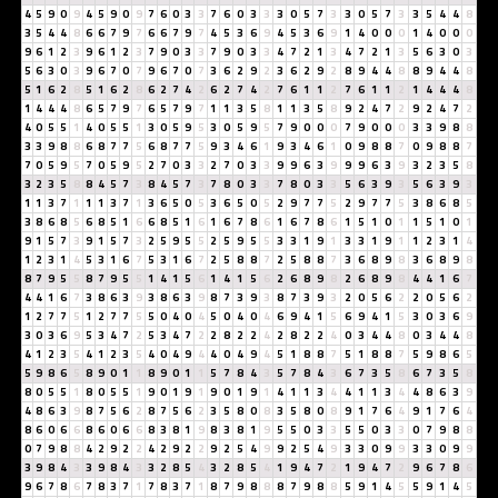
4
5
9
0
9
4
5
9
0
9
7
6
0
3
3
7
6
0
3
3
3
0
5
7
3
3
0
5
7
3
3
5
4
4
8
3
5
4
4
8
6
6
7
9
7
6
6
7
9
7
4
5
3
6
9
4
5
3
6
9
1
4
0
0
0
1
4
0
0
0
9
6
1
2
3
9
6
1
2
3
7
9
0
3
3
7
9
0
3
3
4
7
2
1
3
4
7
2
1
3
5
6
3
0
3
5
6
3
0
3
9
6
7
0
7
9
6
7
0
7
3
6
2
9
2
3
6
2
9
2
8
9
4
4
8
8
9
4
4
8
5
1
6
2
8
5
1
6
2
8
6
2
7
4
2
6
2
7
4
2
7
6
1
1
2
7
6
1
1
2
1
4
4
4
8
1
4
4
4
8
6
5
7
9
7
6
5
7
9
7
1
1
3
5
8
1
1
3
5
8
9
2
4
7
2
9
2
4
7
2
4
0
5
5
1
4
0
5
5
1
3
0
5
9
5
3
0
5
9
5
7
9
0
0
0
7
9
0
0
0
3
3
9
8
8
3
3
9
8
8
6
8
7
7
5
6
8
7
7
5
9
3
4
6
1
9
3
4
6
1
0
9
8
8
7
0
9
8
8
7
7
0
5
9
5
7
0
5
9
5
2
7
0
3
3
2
7
0
3
3
9
9
6
3
9
9
9
6
3
9
3
2
3
5
8
3
2
3
5
8
8
4
5
7
3
8
4
5
7
3
7
8
0
3
3
7
8
0
3
3
5
6
3
9
3
5
6
3
9
3
1
1
3
7
1
1
1
3
7
1
3
6
5
0
5
3
6
5
0
5
2
9
7
7
5
2
9
7
7
5
3
8
6
8
5
3
8
6
8
5
6
8
5
1
6
6
8
5
1
6
1
6
7
8
6
1
6
7
8
6
1
5
1
0
1
1
5
1
0
1
9
1
5
7
3
9
1
5
7
3
2
5
9
5
5
2
5
9
5
5
3
3
1
9
1
3
3
1
9
1
1
2
3
1
4
1
2
3
1
4
5
3
1
6
7
5
3
1
6
7
2
5
8
8
7
2
5
8
8
7
3
6
8
9
8
3
6
8
9
8
8
7
9
5
5
8
7
9
5
5
1
4
1
5
6
1
4
1
5
6
2
6
8
9
8
2
6
8
9
8
4
4
1
6
7
4
4
1
6
7
3
8
6
3
9
3
8
6
3
9
8
7
3
9
3
8
7
3
9
3
2
0
5
6
2
2
0
5
6
2
1
2
7
7
5
1
2
7
7
5
5
0
4
0
4
5
0
4
0
4
6
9
4
1
5
6
9
4
1
5
3
0
3
6
9
3
0
3
6
9
5
3
4
7
2
5
3
4
7
2
2
8
2
2
4
2
8
2
2
4
0
3
4
4
8
0
3
4
4
8
4
1
2
3
5
4
1
2
3
5
4
0
4
9
4
4
0
4
9
4
5
1
8
8
7
5
1
8
8
7
5
9
8
6
5
5
9
8
6
5
8
9
0
1
1
8
9
0
1
1
5
7
8
4
3
5
7
8
4
3
6
7
3
5
8
6
7
3
5
8
8
0
5
5
1
8
0
5
5
1
9
0
1
9
1
9
0
1
9
1
4
1
1
3
4
4
1
1
3
4
4
8
6
3
9
4
8
6
3
9
8
7
5
6
2
8
7
5
6
2
3
5
8
0
8
3
5
8
0
8
9
1
7
6
4
9
1
7
6
4
8
6
0
6
6
8
6
0
6
6
8
3
8
1
9
8
3
8
1
9
5
5
0
3
3
5
5
0
3
3
0
7
9
8
8
0
7
9
8
8
4
2
9
2
2
4
2
9
2
2
9
2
5
4
9
9
2
5
4
9
3
3
0
9
9
3
3
0
9
9
3
9
8
4
3
3
9
8
4
3
3
2
8
5
4
3
2
8
5
4
1
9
4
7
2
1
9
4
7
2
9
6
7
8
6
9
6
7
8
6
7
8
3
7
1
7
8
3
7
1
8
7
9
8
8
8
7
9
8
8
5
9
1
4
5
5
9
1
4
5