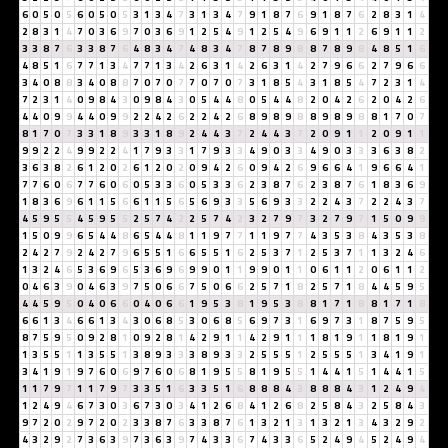
6
0
5
0
5
6
0
5
0
5
3
1
3
4
7
3
1
3
4
7
9
1
8
7
6
9
1
8
7
6
2
8
3
1
4
2
8
3
1
4
7
0
3
6
9
7
0
3
6
9
1
2
5
4
9
1
2
5
4
9
6
9
1
1
2
6
9
1
1
2
3
3
8
7
6
3
3
8
7
6
4
8
3
4
7
4
8
3
4
7
8
7
8
9
8
8
7
8
9
8
4
8
5
1
6
4
8
5
1
6
7
7
1
3
4
7
7
1
3
4
2
6
3
1
4
2
6
3
1
4
2
7
9
6
6
2
7
9
6
6
3
4
0
8
8
3
4
0
8
8
7
0
7
0
7
7
0
7
0
7
3
1
8
5
4
3
1
8
5
4
7
2
3
1
4
7
2
3
1
4
0
9
8
4
3
0
9
8
4
3
0
5
4
4
8
0
5
4
4
8
2
0
4
2
6
2
0
4
2
6
4
4
0
9
9
4
4
0
9
9
2
2
4
2
6
2
2
4
2
6
8
9
8
9
8
8
9
8
9
8
8
1
7
0
7
8
1
7
0
7
3
3
1
8
9
3
3
1
8
9
2
4
4
3
7
2
4
4
3
7
2
0
9
1
1
2
0
9
1
1
9
9
2
2
4
9
9
2
2
4
1
7
9
3
3
1
7
9
3
3
4
9
0
3
3
4
9
0
3
3
3
6
3
8
2
3
6
3
8
2
6
1
2
0
2
6
1
2
0
2
0
9
4
2
6
0
9
4
2
6
9
6
6
4
1
9
6
6
4
1
7
7
6
0
6
7
7
6
0
6
0
5
3
3
6
0
5
3
3
6
2
3
8
7
6
2
3
8
7
6
1
8
3
6
9
1
8
3
6
9
6
1
1
5
6
6
1
1
5
6
5
6
9
3
3
5
6
9
3
3
2
2
4
3
7
2
2
4
3
7
4
5
9
5
5
4
5
9
5
5
2
5
7
4
2
2
5
7
4
2
3
2
7
9
7
3
2
7
9
7
1
5
0
9
9
1
5
0
9
9
6
5
4
4
8
6
5
4
4
8
1
1
9
7
7
1
1
9
7
7
4
3
5
3
8
4
3
5
3
8
2
4
2
7
9
2
4
2
7
9
6
5
5
1
6
6
5
5
1
6
2
5
3
7
1
2
5
3
7
1
1
3
2
4
6
1
3
2
4
6
5
3
6
9
6
5
3
6
9
6
9
9
0
1
1
9
9
0
1
1
0
6
1
1
2
0
6
1
1
2
0
4
6
3
9
0
4
6
3
9
7
5
0
6
6
7
5
0
6
6
2
5
7
1
8
2
5
7
1
8
4
4
5
9
5
4
4
5
9
5
0
4
0
6
6
0
4
0
6
6
1
9
5
3
8
1
9
5
3
8
8
1
7
1
8
8
1
7
1
8
6
6
1
3
4
6
6
1
3
4
3
0
6
8
5
3
0
6
8
5
6
9
7
3
1
6
9
7
3
1
8
7
5
9
5
8
7
5
9
5
0
9
2
8
1
0
9
2
8
1
4
2
9
1
1
4
2
9
1
1
1
8
1
9
1
1
8
1
9
1
1
3
5
5
1
1
3
5
5
1
3
8
9
3
3
3
8
9
3
3
2
5
5
5
1
2
5
5
5
1
3
4
1
9
1
3
4
1
9
1
9
7
6
0
6
9
7
6
0
6
8
1
9
5
5
8
1
9
5
5
1
4
4
1
5
1
4
4
1
5
1
1
7
9
7
1
1
7
9
7
3
3
5
1
6
3
3
5
1
6
8
8
8
4
3
8
8
8
4
3
1
2
4
9
4
1
2
4
9
4
6
7
3
0
3
6
7
3
0
3
4
1
2
6
8
4
1
2
6
8
2
5
8
4
3
2
5
8
4
3
9
7
2
0
2
9
7
2
0
2
3
3
8
7
6
3
3
8
7
6
1
3
2
1
3
1
3
2
1
3
4
3
2
9
2
4
3
2
9
2
7
3
6
3
9
7
3
6
3
9
7
4
3
3
6
7
4
3
3
6
5
2
4
9
4
5
2
4
9
4