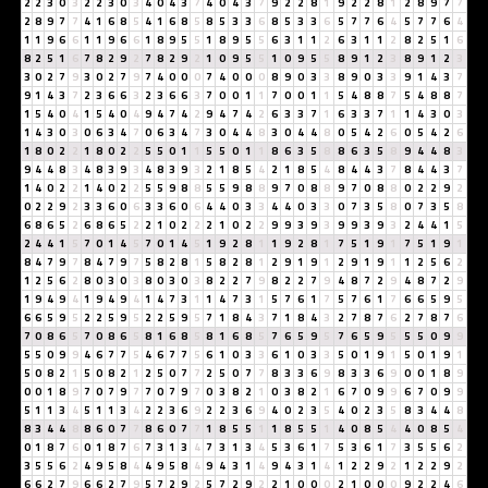
2
2
3
0
3
2
2
3
0
3
4
0
4
3
7
4
0
4
3
7
9
2
2
8
1
9
2
2
8
1
2
8
9
7
7
2
8
9
7
7
4
1
6
8
5
4
1
6
8
5
8
5
3
3
6
8
5
3
3
6
5
7
7
6
4
5
7
7
6
4
1
1
9
6
6
1
1
9
6
6
1
8
9
5
5
1
8
9
5
5
6
3
1
1
2
6
3
1
1
2
8
2
5
1
6
8
2
5
1
6
7
8
2
9
2
7
8
2
9
2
1
0
9
5
5
1
0
9
5
5
8
9
1
2
3
8
9
1
2
3
3
0
2
7
9
3
0
2
7
9
7
4
0
0
0
7
4
0
0
0
8
9
0
3
3
8
9
0
3
3
9
1
4
3
7
9
1
4
3
7
2
3
6
6
3
2
3
6
6
3
7
0
0
1
1
7
0
0
1
1
5
4
8
8
7
5
4
8
8
7
1
5
4
0
4
1
5
4
0
4
9
4
7
4
2
9
4
7
4
2
6
3
3
7
1
6
3
3
7
1
1
4
3
0
3
1
4
3
0
3
0
6
3
4
7
0
6
3
4
7
3
0
4
4
8
3
0
4
4
8
0
5
4
2
6
0
5
4
2
6
1
8
0
2
2
1
8
0
2
2
5
5
0
1
1
5
5
0
1
1
8
6
3
5
8
8
6
3
5
8
9
4
4
8
3
9
4
4
8
3
4
8
3
9
3
4
8
3
9
3
2
1
8
5
4
2
1
8
5
4
8
4
4
3
7
8
4
4
3
7
1
4
0
2
2
1
4
0
2
2
5
5
9
8
8
5
5
9
8
8
9
7
0
8
8
9
7
0
8
8
0
2
2
9
2
0
2
2
9
2
3
3
6
0
6
3
3
6
0
6
4
4
0
3
3
4
4
0
3
3
0
7
3
5
8
0
7
3
5
8
6
8
6
5
2
6
8
6
5
2
2
1
0
2
2
2
1
0
2
2
9
9
3
9
3
9
9
3
9
3
2
4
4
1
5
2
4
4
1
5
7
0
1
4
5
7
0
1
4
5
1
9
2
8
1
1
9
2
8
1
7
5
1
9
1
7
5
1
9
1
8
4
7
9
7
8
4
7
9
7
5
8
2
8
1
5
8
2
8
1
2
9
1
9
1
2
9
1
9
1
1
2
5
6
2
1
2
5
6
2
8
0
3
0
3
8
0
3
0
3
8
2
2
7
9
8
2
2
7
9
4
8
7
2
9
4
8
7
2
9
1
9
4
9
4
1
9
4
9
4
1
4
7
3
1
1
4
7
3
1
5
7
6
1
7
5
7
6
1
7
6
6
5
9
5
6
6
5
9
5
2
2
5
9
5
2
2
5
9
5
7
1
8
4
3
7
1
8
4
3
2
7
8
7
6
2
7
8
7
6
7
0
8
6
5
7
0
8
6
5
8
1
6
8
5
8
1
6
8
5
7
6
5
9
5
7
6
5
9
5
5
5
0
9
9
5
5
0
9
9
4
6
7
7
5
4
6
7
7
5
6
1
0
3
3
6
1
0
3
3
5
0
1
9
1
5
0
1
9
1
5
0
8
2
1
5
0
8
2
1
2
5
0
7
7
2
5
0
7
7
8
3
3
6
9
8
3
3
6
9
0
0
1
8
9
0
0
1
8
9
7
0
7
9
7
7
0
7
9
7
0
3
8
2
1
0
3
8
2
1
6
7
0
9
9
6
7
0
9
9
5
1
1
3
4
5
1
1
3
4
2
2
3
6
9
2
2
3
6
9
4
0
2
3
5
4
0
2
3
5
8
3
4
4
8
8
3
4
4
8
8
6
0
7
7
8
6
0
7
7
1
8
5
5
1
1
8
5
5
1
4
0
8
5
4
4
0
8
5
4
0
1
8
7
6
0
1
8
7
6
7
3
1
3
4
7
3
1
3
4
5
3
6
1
7
5
3
6
1
7
3
5
5
6
2
3
5
5
6
2
4
9
5
8
4
4
9
5
8
4
9
4
3
1
4
9
4
3
1
4
1
2
2
9
2
1
2
2
9
2
6
6
2
7
9
6
6
2
7
9
5
7
2
9
2
5
7
2
9
2
2
1
0
0
0
2
1
0
0
0
9
2
2
4
6