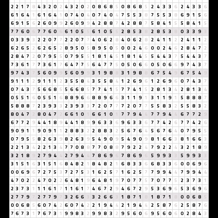
2
2
1
7
8
4
3
2
0
2
4
3
2
0
2
0
8
6
8
5
0
8
6
8
5
2
4
3
3
6
2
4
3
3
6
6
1
6
4
1
6
1
6
4
1
0
7
4
0
4
0
7
4
0
4
7
5
5
3
8
7
5
5
3
8
6
9
1
5
6
6
9
1
5
6
2
6
0
9
9
2
6
0
9
9
4
2
8
8
7
4
2
8
8
7
5
8
4
1
5
5
8
4
1
5
7
7
6
0
6
7
7
6
0
6
6
1
0
5
5
6
1
0
5
5
2
8
5
3
8
2
8
5
3
8
0
3
3
9
3
0
3
3
9
3
2
2
0
7
7
2
2
0
7
7
4
0
6
2
8
4
0
6
2
8
2
4
1
1
2
2
4
1
1
2
6
2
6
5
2
6
2
6
5
2
8
9
5
0
5
8
9
5
0
5
0
0
2
4
6
0
0
2
4
6
2
8
4
7
2
2
8
4
7
2
0
7
9
5
5
0
7
9
5
5
1
8
1
4
5
1
8
1
4
5
5
4
4
3
7
5
4
4
3
7
7
3
6
1
7
7
3
6
1
7
6
4
7
7
5
6
4
7
7
5
0
5
0
6
6
0
5
0
6
6
9
7
4
3
7
9
7
4
3
7
5
6
0
9
9
5
6
0
9
9
3
1
9
8
8
3
1
9
8
8
6
7
5
4
9
6
7
5
4
9
9
1
1
1
2
9
1
1
1
2
3
5
5
8
4
3
5
5
8
4
1
2
6
9
6
1
2
6
9
6
0
7
4
3
7
0
7
4
3
7
5
6
6
8
5
5
6
6
8
5
7
7
4
1
5
7
7
4
1
5
2
8
1
3
4
2
8
1
3
4
0
5
5
1
6
0
5
5
1
6
8
8
9
6
6
8
8
9
6
6
3
1
1
9
1
3
1
1
9
1
5
8
8
8
7
5
8
8
8
7
2
3
9
3
3
2
3
9
3
3
7
2
0
7
7
7
2
0
7
7
5
5
8
3
2
5
5
8
3
2
8
0
4
7
2
8
0
4
7
2
6
6
1
0
1
6
6
1
0
1
7
7
9
4
4
7
7
9
4
4
6
7
7
2
9
6
7
7
2
9
4
4
1
8
9
4
4
1
8
9
9
6
3
3
6
9
6
3
3
6
7
7
4
2
6
7
7
4
2
6
9
0
9
1
1
9
0
9
1
1
2
8
8
3
2
2
8
8
3
2
5
6
7
6
4
5
6
7
6
4
0
7
9
5
5
0
7
9
5
5
8
2
6
3
9
8
2
6
3
9
5
4
9
0
9
5
4
9
0
9
8
1
6
6
3
8
1
6
6
3
2
2
1
3
4
2
2
1
3
4
7
7
0
8
8
7
7
0
8
8
7
9
2
2
4
7
9
2
2
4
3
2
1
8
9
3
2
1
8
9
2
7
9
4
4
2
7
9
4
4
7
8
6
9
6
7
8
6
9
6
5
9
9
3
3
5
9
9
3
3
3
1
5
1
6
3
1
5
1
6
8
4
8
2
1
8
4
8
2
1
6
8
3
3
6
6
8
3
3
6
0
0
6
9
6
0
0
6
9
6
7
2
7
5
3
7
2
7
5
3
1
6
2
5
7
1
6
2
5
7
7
9
9
4
4
7
9
9
4
4
4
7
0
2
2
4
7
0
2
2
6
4
8
1
9
6
4
8
1
9
7
0
7
7
5
7
0
7
7
5
2
3
7
3
1
2
3
7
3
1
1
1
6
1
7
1
1
6
1
7
4
6
7
2
9
4
6
7
2
9
5
3
6
9
6
5
3
6
9
6
2
7
7
9
7
2
7
7
9
7
3
2
6
6
3
3
2
6
6
3
1
8
7
1
8
1
8
7
1
8
0
0
6
8
5
0
0
6
8
5
6
0
7
4
2
6
0
7
4
2
2
1
9
4
4
2
1
9
4
4
2
5
8
7
6
2
5
8
7
6
7
6
7
3
1
7
6
7
3
1
9
9
8
3
2
9
9
8
3
2
9
5
6
0
6
9
5
6
0
6
0
2
8
4
3