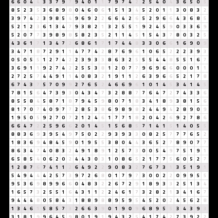
6
6
0
4
4
3
3
7
9
7
9
4
0
1
1
7
9
7
4
2
2
5
4
0
4
3
6
5
0
5
8
5
2
3
5
3
6
8
9
8
0
4
6
0
6
1
5
1
3
4
5
2
0
1
1
3
0
8
3
2
3
9
7
4
2
3
9
8
5
4
9
6
9
2
2
6
6
4
2
6
5
2
9
6
6
4
3
6
8
5
5
2
1
2
3
6
1
3
4
7
9
3
8
2
1
3
2
5
5
1
9
2
4
5
9
0
3
3
6
9
5
2
0
7
7
3
9
8
9
8
5
8
2
3
5
2
1
1
4
5
1
5
4
3
7
8
0
3
2
5
4
3
6
1
7
1
3
4
7
2
6
8
6
1
7
1
7
4
4
8
3
3
0
6
6
1
6
9
0
9
3
4
7
1
8
7
2
9
1
1
4
7
7
4
2
8
7
6
9
6
1
0
6
5
2
2
2
3
9
3
0
5
0
5
5
1
2
7
4
2
2
3
9
3
3
8
6
3
2
5
5
5
4
4
8
5
5
1
6
7
3
6
9
1
1
9
2
7
4
2
2
5
5
3
8
1
2
0
7
7
9
6
9
6
6
0
0
0
1
1
2
7
2
5
7
4
4
9
1
1
4
0
8
3
2
1
9
1
1
2
6
3
9
6
6
5
2
1
7
8
6
7
4
3
7
5
7
0
9
9
2
7
6
5
2
4
6
6
9
6
1
0
1
4
5
3
4
1
4
5
7
8
1
5
6
4
7
3
9
3
0
4
3
4
7
3
2
8
8
7
7
6
4
7
2
7
4
3
3
6
8
5
5
8
4
5
8
7
1
8
7
9
4
5
9
8
0
7
1
8
3
4
1
8
9
3
8
1
5
6
8
1
7
0
7
4
0
9
7
7
2
8
5
3
8
6
9
8
9
8
2
4
4
9
4
2
8
9
0
9
1
9
5
0
5
9
2
7
0
7
2
1
2
4
6
1
7
7
1
8
2
0
4
2
6
9
2
7
8
6
6
6
4
7
2
2
5
9
6
6
2
0
1
4
5
1
5
6
8
5
7
1
4
1
5
1
4
0
5
5
8
8
3
6
9
3
9
5
4
9
7
5
0
2
2
9
3
9
3
3
0
8
2
5
7
7
7
6
5
2
1
8
3
6
9
4
8
4
5
9
0
1
9
5
5
3
8
0
4
4
3
6
5
2
7
8
9
0
7
7
8
6
3
4
7
4
0
8
3
2
4
9
1
8
9
1
2
5
7
3
0
0
5
4
9
7
5
1
9
1
6
5
8
5
4
0
6
2
0
2
4
4
3
0
3
1
0
8
6
5
2
1
7
7
5
6
0
5
2
7
1
2
8
7
6
7
4
1
1
2
6
4
9
2
2
9
0
8
3
2
7
6
7
3
1
3
5
1
9
1
5
4
9
4
4
4
2
5
7
3
9
7
2
6
8
0
1
7
9
7
3
0
0
2
2
0
9
9
5
5
9
5
3
6
9
8
9
9
6
6
0
4
8
3
2
2
6
7
2
9
1
8
9
3
3
2
5
1
3
4
1
6
5
7
3
2
5
5
1
6
4
3
1
1
2
2
4
6
1
7
3
2
8
2
1
3
4
1
6
7
9
4
4
4
8
0
5
8
4
3
1
8
8
9
8
8
9
5
9
5
4
5
2
0
2
4
5
6
2
8
1
3
4
6
1
5
8
5
7
3
2
6
6
3
9
0
1
9
0
9
6
8
9
5
5
3
4
3
9
3
3
1
8
1
9
9
6
4
5
9
8
0
1
9
1
9
4
3
2
5
4
1
7
4
2
7
3
9
2
2