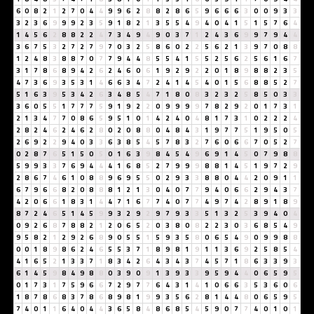
6
0
8
2
1
2
7
0
4
4
9
9
6
2
8
8
2
8
6
5
9
6
6
6
3
0
0
9
3
3
3
2
3
6
9
9
9
2
3
5
9
1
8
2
1
3
5
5
4
9
4
0
4
1
5
1
5
7
6
4
1
4
5
6
2
8
8
2
2
4
7
3
4
9
4
9
0
3
7
1
2
4
3
6
9
9
7
9
4
4
3
6
7
5
3
2
7
2
7
9
7
0
3
2
5
8
6
0
2
2
5
6
2
1
3
9
7
0
8
8
1
2
4
8
3
8
8
7
0
7
7
9
4
4
8
5
5
4
1
5
5
2
5
6
2
5
6
1
6
7
3
1
7
8
6
8
9
4
2
6
2
4
6
0
6
1
9
2
9
2
2
0
1
8
9
8
8
2
3
5
4
7
3
6
9
3
5
3
1
4
6
6
3
4
7
2
4
1
4
5
4
0
1
5
6
8
8
5
2
7
5
1
6
3
9
5
3
4
2
6
3
4
8
5
4
7
1
8
0
8
3
2
3
2
5
8
5
0
3
3
3
6
0
5
5
1
7
7
7
5
9
1
9
2
2
0
9
9
9
9
7
8
2
9
2
0
1
7
3
1
2
1
3
4
7
7
0
8
6
5
9
5
1
0
1
4
2
4
0
4
8
1
7
3
1
0
2
2
2
4
2
8
2
4
6
2
4
6
2
8
0
2
0
8
8
0
4
8
4
3
1
9
7
7
5
1
9
5
0
5
2
6
9
2
2
9
4
0
3
3
6
3
8
5
4
5
7
8
3
2
7
6
0
6
6
7
0
5
2
7
0
2
8
7
6
5
1
5
0
5
0
1
6
3
9
8
4
5
4
9
6
9
1
4
5
0
7
9
8
8
5
9
9
3
3
7
6
9
4
4
4
1
6
8
5
2
7
9
9
9
8
8
1
4
5
1
9
7
2
9
2
8
6
7
4
6
1
0
8
8
9
6
9
5
5
0
2
9
3
3
8
8
0
4
4
2
0
9
1
1
6
7
9
6
6
8
2
0
8
8
8
1
2
1
3
0
4
0
7
7
9
4
0
6
6
2
9
4
3
7
4
2
0
6
6
1
8
3
1
4
4
7
1
6
7
7
4
0
7
7
4
9
7
4
2
8
9
1
8
9
8
7
2
4
6
5
1
4
5
9
9
3
2
9
2
9
7
9
3
3
5
1
3
2
5
3
9
4
0
4
0
9
2
6
8
7
8
8
2
1
2
0
6
5
2
0
3
8
0
8
2
2
3
0
3
6
8
5
4
9
9
5
8
2
1
2
9
2
6
8
9
0
5
5
1
5
9
3
5
8
0
6
5
4
9
0
9
9
8
8
0
0
1
8
9
8
6
2
4
6
5
5
3
7
1
8
9
8
1
9
1
1
3
6
9
2
5
8
5
4
4
1
6
5
2
1
3
3
7
1
8
3
4
2
6
4
3
4
3
7
4
5
7
1
8
6
3
3
9
3
6
1
4
5
9
8
4
9
8
8
0
3
9
0
9
1
3
9
3
3
9
5
9
4
4
0
6
5
9
5
0
1
7
3
1
7
5
9
6
6
7
2
9
7
7
6
4
3
1
4
1
0
6
6
3
5
3
6
0
6
1
8
7
8
6
8
3
7
8
6
8
9
8
1
9
9
3
5
6
2
8
1
4
4
8
0
6
5
9
5
7
4
0
1
1
6
4
0
4
4
3
6
5
8
4
8
6
8
5
4
5
9
0
7
7
4
0
1
0
1