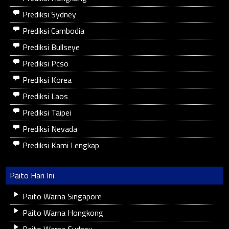
Prediksi Sydney
Prediksi Cambodia
Prediksi Bullseye
Prediksi Pcso
Prediksi Korea
Prediksi Laos
Prediksi Taipei
Prediksi Nevada
Prediksi Kami Lengkap
Paito Hari Ini
Paito Warna Singapore
Paito Warna Hongkong
Paito Warna Sydney