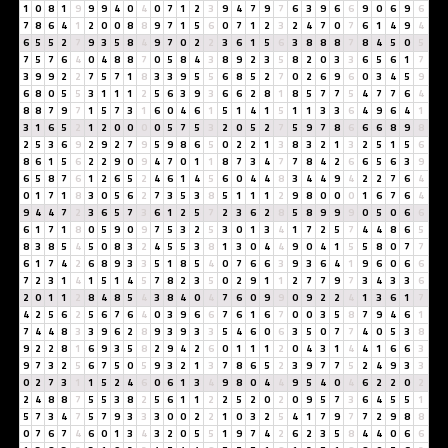
1
0
8
1
9
9
9
4
0
4
0
7
1
2
3
9
4
7
9
7
6
3
9
6
6
9
0
6
9
6
7
8
6
4
1
2
0
0
8
8
9
7
1
5
6
0
7
1
2
3
2
4
7
0
7
6
1
4
9
4
6
5
5
2
7
9
3
5
8
4
9
7
0
2
2
3
6
1
5
6
3
8
8
8
7
8
4
5
0
5
7
5
7
6
4
0
4
8
8
7
0
5
8
4
3
8
9
2
3
5
8
2
0
3
3
6
5
6
1
7
3
9
9
2
2
7
5
7
1
8
3
3
9
5
5
6
8
5
2
7
0
2
6
9
6
0
3
4
5
9
6
8
0
5
5
3
1
1
1
2
5
6
3
9
3
6
6
2
8
1
8
5
7
7
5
4
7
7
6
4
8
8
7
9
7
1
5
7
3
1
6
0
4
6
1
5
1
4
1
5
1
1
3
3
6
4
9
6
4
1
3
1
6
5
2
1
2
0
0
0
0
5
7
5
3
2
0
5
2
7
5
9
7
8
6
6
6
8
9
8
2
5
3
6
9
2
9
2
7
9
5
9
8
6
5
0
2
2
1
3
8
3
2
1
3
2
5
1
5
6
8
6
1
5
6
2
2
9
0
9
4
7
0
1
1
8
7
3
4
7
7
8
4
2
6
6
5
6
3
9
6
5
8
7
6
1
2
6
5
2
4
6
1
4
5
6
0
4
4
8
3
4
4
9
4
2
2
7
6
4
0
1
7
1
8
3
0
5
6
2
7
3
5
3
8
5
1
1
1
2
9
8
0
0
0
1
6
7
6
4
9
4
4
7
2
3
6
5
7
3
6
1
2
5
7
2
3
6
2
8
5
8
9
9
9
0
5
0
6
6
6
1
7
1
8
0
5
9
0
9
7
5
3
2
5
3
0
1
3
4
1
7
2
5
7
4
4
8
6
5
8
3
8
5
4
5
0
8
3
2
4
5
5
3
8
1
3
0
4
4
9
0
4
1
5
5
8
0
7
7
6
1
7
4
2
6
8
9
3
3
5
1
8
5
4
0
7
6
6
3
9
3
6
4
1
9
6
0
6
6
7
2
3
1
4
1
5
1
4
5
7
8
2
3
5
0
2
9
1
1
2
7
7
9
7
3
4
3
3
6
2
0
1
1
2
8
4
8
5
4
3
8
4
0
4
7
6
0
9
9
0
9
2
2
4
1
3
6
1
7
4
2
5
6
2
5
6
7
6
4
0
3
9
6
6
7
6
1
6
7
0
0
3
5
8
7
9
4
6
1
7
4
4
8
3
3
9
6
2
8
9
3
9
3
3
5
4
6
0
6
3
5
0
7
7
4
0
5
3
8
9
2
2
8
1
6
9
3
5
8
2
9
4
2
6
0
1
1
1
2
0
4
3
1
4
4
1
6
6
3
9
7
3
2
5
6
7
5
0
5
9
3
2
1
3
7
8
6
5
2
3
9
7
7
5
2
4
9
3
3
0
2
7
3
1
1
5
2
4
6
0
6
1
3
4
9
8
0
4
4
9
5
4
0
4
6
2
2
0
2
2
4
8
8
7
5
5
3
8
2
5
6
1
1
2
2
5
2
0
2
0
9
5
7
3
6
4
5
5
1
5
7
3
4
7
5
7
9
3
3
3
0
0
2
2
1
0
3
2
5
4
1
7
9
7
7
2
9
8
8
0
7
6
7
4
6
0
1
3
4
3
2
0
5
5
1
9
7
4
2
6
2
3
5
8
4
4
0
6
6