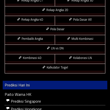
Rekap Angka CT
Rekap Angka 3D
Rekap Angka 2D
Rekap Angka 4D
Pola Dasar All
Pola Dasar
Pembalik Angka
Multi Kombinasi
LN vs DN
Kombinasi 4D
Kolaborasi LN
Kalkulator Togel
Prediksi Hari Ini
Paito Warna HK
Prediksi Singapore
Prediksi Hongkong