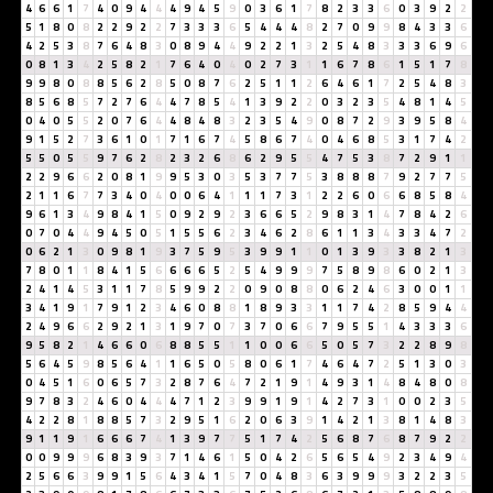
4
6
6
1
7
4
0
9
4
4
4
9
4
5
9
0
3
6
1
7
8
2
3
3
6
0
3
9
2
2
5
1
8
0
8
2
2
9
2
2
7
3
3
3
6
5
4
4
4
8
2
7
0
9
9
8
4
3
3
6
4
2
5
3
8
7
6
4
8
3
0
8
9
4
4
9
2
2
1
3
2
5
4
8
3
3
3
6
9
6
0
8
1
3
4
2
5
8
2
1
7
6
4
0
4
0
2
7
3
1
1
6
7
8
6
1
5
1
7
8
9
9
8
0
8
8
5
6
2
8
5
0
8
7
6
2
5
1
1
2
6
4
6
1
7
2
5
4
8
3
8
5
6
8
5
7
2
7
6
4
4
7
8
5
4
1
3
9
2
2
0
3
2
3
5
4
8
1
4
5
0
4
0
5
5
2
0
7
6
4
4
8
4
8
3
2
3
5
4
9
0
8
7
2
9
3
9
5
8
4
9
1
5
2
7
3
6
1
0
1
7
1
6
7
4
5
8
6
7
4
0
4
6
8
5
3
1
7
4
2
5
5
0
5
5
9
7
6
2
8
2
3
2
6
8
6
2
9
5
5
4
7
5
3
8
7
2
9
1
1
2
2
9
6
6
2
0
8
1
9
9
5
3
0
3
5
3
7
7
5
3
8
8
8
7
9
2
7
7
5
2
1
1
6
7
7
3
4
0
4
0
0
6
4
1
1
1
7
3
1
2
2
6
0
6
6
8
5
8
4
9
6
1
3
4
9
8
4
1
5
0
9
2
9
2
3
6
6
5
2
9
8
3
1
4
7
8
4
2
6
0
7
0
4
4
9
4
5
0
5
1
5
5
6
2
3
4
6
2
8
6
1
1
3
4
3
3
4
7
2
0
6
2
1
3
0
9
8
1
9
3
7
5
9
5
3
9
9
1
1
0
1
3
9
3
3
8
2
1
3
7
8
0
1
1
8
4
1
5
6
6
6
6
5
2
5
4
9
9
9
7
5
8
9
8
6
0
2
1
3
2
4
1
4
5
3
1
1
7
8
5
9
9
2
2
0
9
0
8
8
0
6
2
4
6
3
0
0
1
1
3
4
1
9
1
7
9
1
2
3
4
6
0
8
8
1
8
9
3
3
1
1
7
4
2
8
5
9
4
4
2
4
9
6
6
2
9
2
1
3
1
9
7
0
7
3
7
0
6
6
7
9
5
5
1
4
3
3
3
6
9
5
8
2
1
4
6
6
0
6
8
8
5
5
1
1
0
0
6
6
5
0
5
7
3
2
2
8
9
8
5
6
4
5
9
8
5
6
4
1
1
6
5
0
5
8
0
6
1
7
4
6
4
7
2
5
1
3
0
3
0
4
5
1
6
0
6
5
7
3
2
8
7
6
4
7
2
1
9
1
4
9
3
1
4
8
4
8
0
8
9
7
8
3
2
4
6
0
4
4
4
7
1
2
3
9
9
1
9
1
4
2
7
3
1
0
0
2
3
5
4
2
2
8
1
8
8
5
7
3
2
9
5
1
6
2
0
6
3
9
1
4
2
1
3
8
1
4
8
3
9
1
1
9
1
6
6
6
7
4
1
3
9
7
7
5
1
7
4
2
5
6
8
7
6
8
7
9
2
2
0
0
9
9
9
6
8
3
9
3
7
1
4
6
1
5
0
4
2
6
5
6
5
4
9
2
3
4
9
4
2
5
6
6
3
9
9
1
5
6
4
3
4
1
5
7
0
4
8
3
6
3
9
9
9
3
2
2
3
5