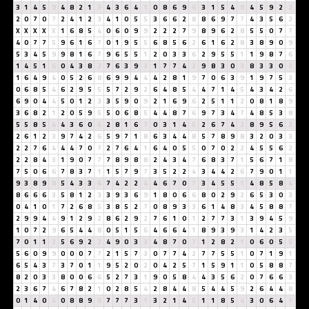
3
1
4
5
9
4
8
2
1
3
4
3
6
4
1
0
8
6
9
6
3
1
5
4
9
4
5
9
2
2
2
0
7
0
7
2
4
1
2
3
4
1
0
5
5
3
6
6
2
8
8
6
9
7
7
4
3
5
6
2
X
X
X
X
X
1
6
8
5
4
0
6
0
9
9
2
2
2
7
9
8
9
6
2
8
5
5
0
7
7
4
0
7
7
5
9
6
1
6
7
0
1
9
5
5
6
8
5
6
2
6
1
6
2
8
3
8
9
0
9
5
3
4
5
9
9
8
1
6
7
9
6
5
5
1
2
0
3
3
6
2
9
5
5
1
1
9
8
7
6
1
4
5
1
6
0
4
3
8
2
7
6
3
9
3
1
7
7
4
2
9
8
3
0
3
8
3
3
0
3
1
6
4
9
4
0
5
2
6
8
6
9
9
4
4
4
2
8
1
9
7
0
6
3
9
1
9
7
5
3
0
6
8
5
4
6
2
9
5
5
5
7
2
9
2
6
4
8
5
4
4
7
1
4
5
4
3
4
2
6
6
9
0
4
4
5
0
1
2
3
3
5
9
0
9
2
1
6
9
6
2
5
1
1
2
0
8
1
8
9
3
6
8
2
1
2
0
5
9
5
5
0
6
8
5
4
4
8
7
6
9
7
3
4
7
4
8
5
3
8
5
5
8
5
4
4
3
6
0
6
2
8
1
6
7
0
3
1
4
5
2
6
7
4
2
8
9
5
6
2
2
6
1
2
3
9
7
4
2
6
5
9
7
1
8
6
3
4
4
8
5
7
8
9
8
3
2
0
3
3
2
2
7
6
4
4
4
7
0
7
2
7
6
4
1
6
4
0
5
5
0
7
0
2
2
4
5
5
6
2
2
2
8
4
3
1
9
0
7
7
7
8
9
8
8
2
4
3
4
7
6
8
3
7
1
5
6
7
1
8
7
5
0
6
6
7
8
3
7
1
1
5
7
9
7
3
5
2
2
4
3
4
4
2
6
7
9
0
1
1
9
3
8
9
8
5
4
3
3
6
7
4
2
2
4
4
6
7
0
7
3
4
5
5
1
4
8
5
8
4
8
6
6
6
3
5
8
1
2
3
3
9
3
6
9
1
8
0
6
6
8
0
2
9
2
6
5
3
0
3
0
4
1
0
1
7
2
6
8
5
3
8
5
2
7
0
8
9
3
3
6
1
4
8
3
4
5
8
8
7
2
9
9
4
4
9
1
2
9
2
8
6
2
9
2
7
6
1
0
1
2
7
7
3
1
3
9
4
5
9
1
0
7
2
9
6
5
4
4
8
0
5
1
5
6
4
6
6
4
1
8
9
3
9
3
1
4
2
3
5
7
0
1
1
2
5
6
9
2
2
4
9
0
3
3
4
8
7
0
7
1
2
8
2
1
0
6
0
5
5
5
6
0
9
9
0
0
0
7
7
2
1
5
7
3
0
7
7
4
2
7
7
5
5
1
0
7
1
9
1
6
5
4
3
7
3
7
0
1
1
9
5
2
0
2
0
4
2
5
7
1
5
9
1
1
0
5
8
8
7
8
2
0
3
3
8
0
0
6
6
5
2
7
3
1
9
0
5
8
4
4
3
5
6
2
0
7
6
6
3
2
3
6
7
4
6
7
8
2
1
0
2
8
5
4
2
8
4
4
8
5
4
4
5
9
2
6
4
4
8
0
1
4
0
4
0
8
8
9
8
7
7
7
3
1
3
2
1
4
5
1
1
8
5
4
3
0
6
4
1