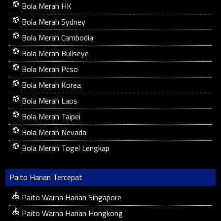
Bola Merah HK
Bola Merah Sydney
Bola Merah Cambodia
Bola Merah Bullseye
Bola Merah Pcso
Bola Merah Korea
Bola Merah Laos
Bola Merah Taipei
Bola Merah Nevada
Bola Merah Togel Lengkap
Paito Harian Tercepat
Paito Warna Harian Singapore
Paito Warna Harian Hongkong