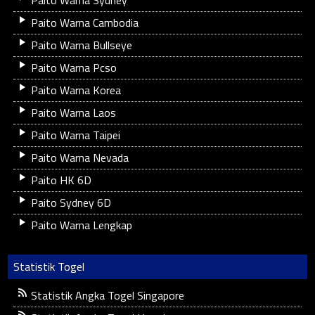
Paito Warna Cambodia
Paito Warna Bullseye
Paito Warna Pcso
Paito Warna Korea
Paito Warna Laos
Paito Warna Taipei
Paito Warna Nevada
Paito HK 6D
Paito Sydney 6D
Paito Warna Lengkap
Statistik Togel
Statistik Angka Togel Singapore