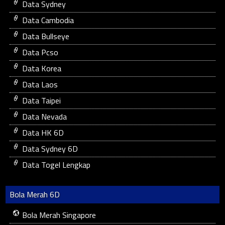
Data Sydney
Data Cambodia
Data Bullseye
Data Pcso
Data Korea
Data Laos
Data Taipei
Data Nevada
Data HK 6D
Data Sydney 6D
Data Togel Lengkap
Bola Merah 6D
Bola Merah Singapore