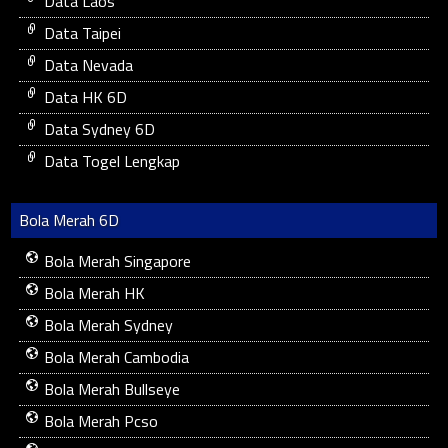
Data Laos
Data Taipei
Data Nevada
Data HK 6D
Data Sydney 6D
Data Togel Lengkap
Bola Merah 6D
Bola Merah Singapore
Bola Merah HK
Bola Merah Sydney
Bola Merah Cambodia
Bola Merah Bullseye
Bola Merah Pcso