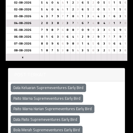
02-08-2026
5
4
0
4
4
1
2
3
6
5
2
0
5
5
1
5
6
02-08-2026
5
4
0
4
4
1
2
3
6
5
2
0
5
5
1
5
6
03-08-2026
4
3
7
9
7
7
8
6
1
3
4
4
3
7
6
3
9
04-08-2026
2
0
3
8
2
3
7
1
6
7
4
8
4
3
1
7
8
05-08-2026
7
9
8
7
6
8
8
7
0
9
9
3
3
6
5
9
5
06-08-2026
0
1
6
3
9
6
4
1
2
9
2
9
7
7
7
9
7
07-08-2026
8
0
9
6
6
9
8
8
1
4
5
6
3
9
6
4
1
08-08-2026
1
8
7
5
3
8
5
4
3
5
8
3
2
5
5
3
8
x
POST TERKAIT
Data Keluaran Supremeventures Early Bird
Paito Warna Supremeventures Early Bird
Paito Warna Harian Supremeventures Early Bird
Data Paito Supremeventures Early Bird
Bola Merah Supremeventures Early Bird