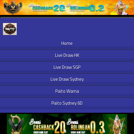
Home
Live Draw HK
Live Draw SGP
Live Draw Sydney
Paito Warna
Paito Sydney 6D