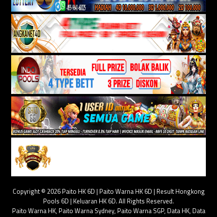
Copyright © 2026 Paito HK 6D | Paito Warna HK 6D | Result Hongkong
Pools 6D | Keluaran HK 6D. All Rights Reserved.
Paito Warna HK
,
Paito Warna Sydney
,
Paito Warna SGP
,
Data HK
,
Data