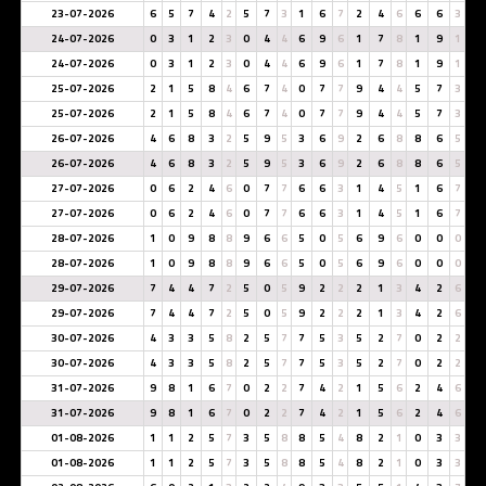
23-07-2026
6
5
7
4
2
5
7
3
1
6
7
2
4
6
6
6
3
24-07-2026
0
3
1
2
3
0
4
4
6
9
6
1
7
8
1
9
1
24-07-2026
0
3
1
2
3
0
4
4
6
9
6
1
7
8
1
9
1
25-07-2026
2
1
5
8
4
6
7
4
0
7
7
9
4
4
5
7
3
25-07-2026
2
1
5
8
4
6
7
4
0
7
7
9
4
4
5
7
3
26-07-2026
4
6
8
3
2
5
9
5
3
6
9
2
6
8
8
6
5
26-07-2026
4
6
8
3
2
5
9
5
3
6
9
2
6
8
8
6
5
27-07-2026
0
6
2
4
6
0
7
7
6
6
3
1
4
5
1
6
7
27-07-2026
0
6
2
4
6
0
7
7
6
6
3
1
4
5
1
6
7
28-07-2026
1
0
9
8
8
9
6
6
5
0
5
6
9
6
0
0
0
28-07-2026
1
0
9
8
8
9
6
6
5
0
5
6
9
6
0
0
0
29-07-2026
7
4
4
7
2
5
0
5
9
2
2
2
1
3
4
2
6
29-07-2026
7
4
4
7
2
5
0
5
9
2
2
2
1
3
4
2
6
30-07-2026
4
3
3
5
8
2
5
7
7
5
3
5
2
7
0
2
2
30-07-2026
4
3
3
5
8
2
5
7
7
5
3
5
2
7
0
2
2
31-07-2026
9
8
1
6
7
0
2
2
7
4
2
1
5
6
2
4
6
31-07-2026
9
8
1
6
7
0
2
2
7
4
2
1
5
6
2
4
6
01-08-2026
1
1
2
5
7
3
5
8
8
5
4
8
2
1
0
3
3
01-08-2026
1
1
2
5
7
3
5
8
8
5
4
8
2
1
0
3
3