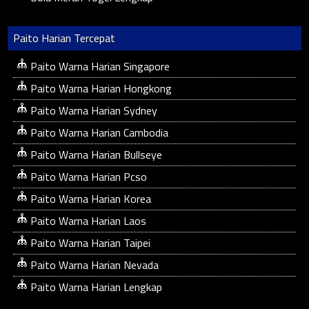
Paito Harian Tercepat
Paito Warna Harian Singapore
Paito Warna Harian Hongkong
Paito Warna Harian Sydney
Paito Warna Harian Cambodia
Paito Warna Harian Bullseye
Paito Warna Harian Pcso
Paito Warna Harian Korea
Paito Warna Harian Laos
Paito Warna Harian Taipei
Paito Warna Harian Nevada
Paito Warna Harian Lengkap