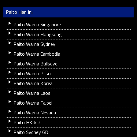
Paito Hari Ini
Paito Warna Singapore
Paito Warna Hongkong
Paito Warna Sydney
Paito Warna Cambodia
Paito Warna Bullseye
Paito Warna Pcso
Paito Warna Korea
Paito Warna Laos
Paito Warna Taipei
Paito Warna Nevada
Paito HK 6D
Paito Sydney 6D