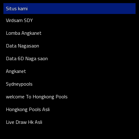
Situs kami
Virdsam SDY
Lomba Angkanet
Data Nagasaon
Data 6D Naga saon
Angkanet
Sydneypools
welcome To Hongkong Pools
Hongkong Pools Asli
Live Draw Hk Asli