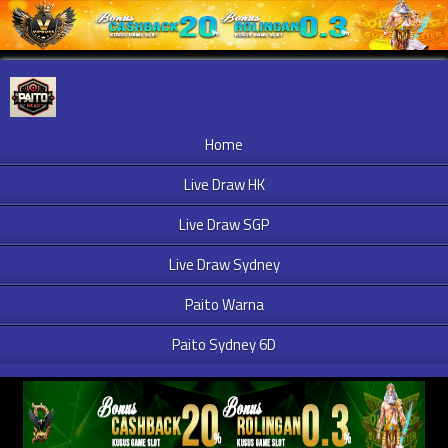
Home
Live Draw HK
Live Draw SGP
Live Draw Sydney
Paito Warna
Paito Sydney 6D