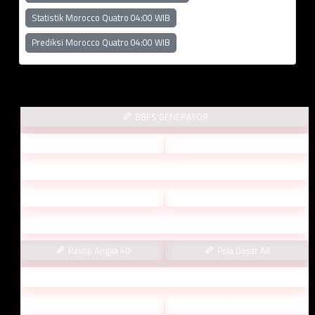
Statistik Morocco Quatro 04:00 WIB
Prediksi Morocco Quatro 04:00 WIB
BBFS GENERATOR
Generator LN
Rumus Harian
Rekap Kumat
Rekap Angka CT
Rekap Angka 3D
Rekap Angka 2D
Rekap Angka 4D
Pola Dasar All
Pola Dasar
Pembalik Angka
Multi Kombinasi