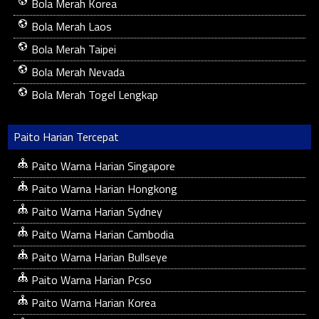
Bola Merah Korea
Bola Merah Laos
Bola Merah Taipei
Bola Merah Nevada
Bola Merah Togel Lengkap
Paito Harian Tercepat
Paito Warna Harian Singapore
Paito Warna Harian Hongkong
Paito Warna Harian Sydney
Paito Warna Harian Cambodia
Paito Warna Harian Bullseye
Paito Warna Harian Pcso
Paito Warna Harian Korea