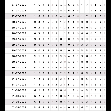
27-07-2026
1
6
1
2
3
0
4
4
6
9
6
1
7
8
1
9
1
27-07-2026
1
6
1
2
3
0
4
4
6
9
6
1
7
8
1
9
1
27-07-2026
1
6
1
2
3
0
4
4
6
9
6
1
7
8
1
9
1
28-07-2026
0
3
1
5
6
1
1
2
5
4
9
0
0
0
0
4
4
28-07-2026
0
3
1
5
6
1
1
2
5
4
9
0
0
0
0
4
4
28-07-2026
0
3
1
5
6
1
1
2
5
4
9
0
0
0
0
4
4
29-07-2026
9
0
8
7
6
8
8
7
0
9
9
3
3
6
5
9
5
29-07-2026
9
0
8
7
6
8
8
7
0
9
9
3
3
6
5
9
5
29-07-2026
9
0
8
7
6
8
8
7
0
9
9
3
3
6
5
9
5
30-07-2026
5
1
6
4
1
6
3
9
4
6
1
9
8
8
9
6
6
30-07-2026
5
1
6
4
1
6
3
9
4
6
1
9
8
8
9
6
6
30-07-2026
5
1
6
4
1
6
3
9
4
6
1
9
8
8
9
6
6
31-07-2026
1
2
0
3
3
3
2
5
5
2
7
8
5
4
2
5
7
31-07-2026
1
2
0
3
3
3
2
5
5
2
7
8
5
4
2
5
7
31-07-2026
1
2
0
3
3
3
2
5
5
2
7
8
5
4
2
5
7
01-08-2026
6
2
7
9
7
7
8
6
1
3
4
4
3
7
6
3
9
01-08-2026
6
2
7
9
7
7
8
6
1
3
4
4
3
7
6
3
9
01-08-2026
6
2
7
9
7
7
8
6
1
3
4
4
3
7
6
3
9
02-08-2026
3
6
8
9
8
9
4
4
0
5
5
6
7
4
5
5
1