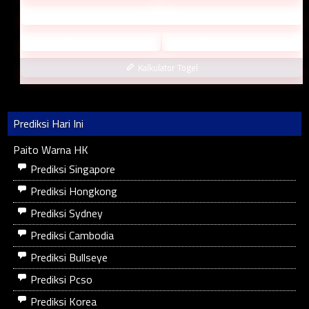
LN vs DN
Kombinasi 4D
Kolaborasi LN
Kalkulator Togel
Prediksi Hari Ini
Paito Warna HK
Prediksi Singapore
Prediksi Hongkong
Prediksi Sydney
Prediksi Cambodia
Prediksi Bullseye
Prediksi Pcso
Prediksi Korea