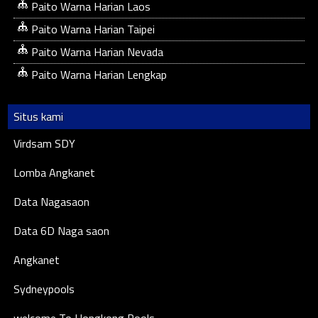
Paito Warna Harian Laos
Paito Warna Harian Taipei
Paito Warna Harian Nevada
Paito Warna Harian Lengkap
Situs kami
Virdsam SDY
Lomba Angkanet
Data Nagasaon
Data 6D Naga saon
Angkanet
Sydneypools
welcome To Hongkong Pools