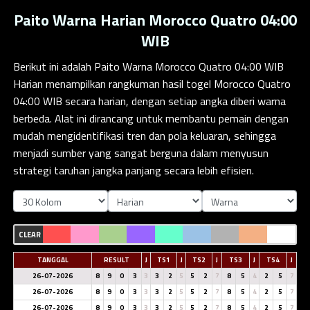
Paito Warna Harian Morocco Quatro 04:00
WIB
Berikut ini adalah
Paito Warna Morocco Quatro 04:00 WIB
Harian
menampilkan rangkuman hasil togel Morocco Quatro
04:00 WIB secara harian, dengan setiap angka diberi warna
berbeda. Alat ini dirancang untuk membantu pemain dengan
mudah mengidentifikasi tren dan pola keluaran, sehingga
menjadi sumber yang sangat berguna dalam menyusun
strategi taruhan jangka panjang secara lebih efisien.
CLEAR
TANGGAL
RESULT
J
TS1
J
TS2
J
TS3
J
TS4
J
26-07-2026
8
9
0
3
3
3
2
5
5
2
7
8
5
4
2
5
7
26-07-2026
8
9
0
3
3
3
2
5
5
2
7
8
5
4
2
5
7
26-07-2026
8
9
0
3
3
3
2
5
5
2
7
8
5
4
2
5
7