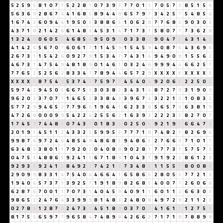
5
2
5
9
5
8
1
0
7
7
5
2
2
8
1
0
7
3
9
3
7
7
0
1
1
7
0
5
7
3
8
5
1
5
6
5
6
3
6
9
2
8
6
7
4
4
1
6
8
5
8
9
4
4
8
6
5
7
9
7
3
4
2
5
7
5
4
8
5
4
1
6
7
4
2
6
0
9
4
4
1
9
5
0
5
3
8
8
6
5
1
0
6
2
8
7
7
6
8
5
9
0
3
0
3
4
3
7
1
8
2
1
4
2
6
6
1
4
8
3
4
5
3
1
4
7
1
7
3
1
5
8
0
7
7
7
3
6
2
8
1
3
2
4
6
0
6
0
5
5
4
6
8
5
4
9
5
0
9
9
0
3
3
8
2
9
0
4
7
2
4
3
1
4
5
4
1
4
2
6
5
6
7
0
7
6
0
6
1
7
1
1
4
5
9
1
5
4
5
9
4
0
8
7
6
4
3
6
9
6
2
6
7
3
1
1
5
4
2
6
0
9
2
7
9
1
5
3
4
7
7
4
3
1
4
9
4
9
0
9
1
5
5
6
2
4
6
7
3
1
4
7
5
4
9
4
8
1
8
9
0
1
4
6
1
0
3
2
4
6
9
9
9
4
4
6
6
2
5
7
7
7
6
5
2
5
2
5
6
2
8
3
3
4
7
7
8
9
4
4
6
5
7
2
9
X
X
X
X
X
X
X
X
X
X
X
X
X
X
X
8
7
5
4
9
5
3
7
4
2
7
5
9
7
7
4
5
4
0
4
9
2
0
6
6
2
2
5
0
5
5
9
7
4
2
9
4
5
0
5
6
6
7
5
3
3
0
3
8
2
3
4
3
1
4
8
7
2
7
9
3
1
9
0
9
9
6
2
0
2
3
7
0
7
7
1
4
6
5
2
3
3
8
4
3
3
9
6
7
4
3
2
2
1
3
1
0
8
3
2
5
7
7
2
9
9
4
6
5
2
7
7
9
6
6
1
9
6
4
1
6
2
3
3
6
5
6
5
7
3
6
3
8
1
9
4
7
2
6
8
0
0
0
9
9
5
4
2
2
4
2
5
5
6
2
1
6
3
9
3
2
2
2
3
5
8
2
7
0
7
1
7
4
5
9
7
4
4
8
3
0
7
4
3
7
0
1
8
3
2
0
2
5
0
5
9
2
1
9
1
6
6
4
7
2
2
0
1
9
1
4
5
1
1
2
4
3
3
2
5
5
9
9
5
5
7
7
7
1
8
7
4
8
2
1
8
2
6
9
6
9
9
8
7
6
9
7
2
4
6
4
8
5
4
9
4
8
6
8
5
9
4
8
6
5
2
7
6
6
3
7
1
0
1
1
6
3
4
8
3
3
8
0
1
1
7
9
2
0
2
0
4
0
8
8
9
0
2
8
1
7
7
7
3
1
5
7
5
7
3
0
4
7
5
3
4
8
8
6
5
9
2
4
1
5
6
7
1
8
9
1
0
4
3
7
9
1
9
2
2
8
6
1
2
3
9
2
9
3
3
9
2
4
1
5
8
4
9
2
2
7
4
2
1
3
7
3
4
8
3
1
1
5
5
1
8
0
0
8
8
2
9
0
9
9
8
3
3
1
4
7
5
4
0
4
4
6
6
4
1
6
5
8
6
5
2
8
0
5
5
7
7
2
1
3
1
9
4
0
4
5
7
3
7
1
3
9
2
5
7
1
9
1
8
9
8
2
6
8
5
4
0
0
7
7
2
6
0
6
6
6
2
8
7
6
7
0
0
1
1
7
0
7
3
1
4
0
4
5
9
4
0
9
1
1
6
0
1
1
2
6
6
3
0
3
9
8
6
5
2
2
4
7
6
4
3
3
9
9
9
8
1
4
8
3
2
4
8
0
8
4
9
7
2
9
2
1
1
2
3
0
2
7
8
6
1
2
8
7
6
2
4
7
3
1
4
5
1
8
9
0
3
7
0
7
4
1
6
1
7
1
2
7
5
3
8
1
7
5
3
6
5
9
7
7
9
6
5
8
4
7
4
8
9
8
4
2
6
6
3
7
1
7
1
8
7
8
8
9
8