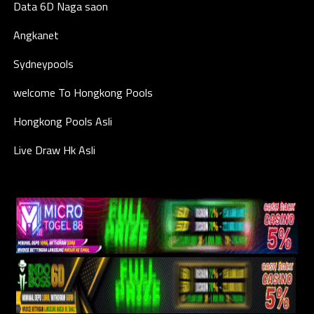
Data 6D Naga saon
Angkanet
Sydneypools
welcome To Hongkong Pools
Hongkong Pools Asli
Live Draw Hk Asli