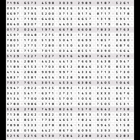
7
1
9
6
6
6
5
7
3
1
4
5
9
8
8
3
0
3
9
3
2
9
8
9
8
0
1
8
7
6
5
2
6
1
7
0
0
5
7
3
9
2
3
4
7
3
4
5
0
5
8
6
2
6
8
5
5
4
3
7
3
0
5
8
4
7
9
6
4
1
6
6
9
7
7
3
7
9
5
5
5
2
0
0
0
3
7
1
3
4
9
1
7
4
2
8
7
1
7
8
5
1
7
8
6
3
4
2
1
3
7
1
9
0
9
6
4
0
6
6
5
6
5
3
8
6
6
5
7
3
1
3
1
9
1
5
9
5
1
6
8
6
4
0
4
8
3
0
7
7
2
3
8
2
1
4
4
0
5
5
4
4
6
9
6
3
1
7
9
7
0
4
9
4
4
0
1
7
2
9
0
2
4
3
7
1
9
7
4
2
6
6
7
8
6
6
6
0
8
8
7
8
3
3
6
9
7
6
3
9
4
5
9
7
7
0
0
4
8
3
7
2
7
5
3
8
5
9
3
3
1
7
2
9
2
3
5
9
3
3
8
3
0
3
3
7
8
0
5
5
1
7
2
0
2
5
1
3
9
3
5
0
4
1
5
0
6
9
9
9
1
8
5
7
3
3
6
8
0
8
3
0
5
7
3
2
7
7
5
3
7
2
8
0
8
0
1
5
0
5
4
3
0
3
3
1
7
4
0
4
6
8
7
6
4
1
2
5
8
4
7
1
2
9
2
7
0
1
5
6
0
3
4
4
8
8
5
5
1
6
8
3
9
0
9
1
6
6
4
1
5
1
2
9
2
1
2
2
7
9
1
2
2
7
9
9
3
1
6
7
4
9
8
3
2
7
6
4
0
4
2
7
1
8
9
7
5
9
4
4
2
8
8
1
9
4
4
2
4
6
4
4
1
3
4
7
6
6
9
6
5
4
3
8
2
3
9
4
7
2
1
1
8
9
8
6
1
5
3
8
1
7
0
3
3
0
6
1
2
3
8
8
4
6
1
3
5
7
0
7
8
5
3
9
3
4
1
5
4
9
2
8
6
8
5
9
0
9
0
9
9
9
7
7
5
4
3
3
6
9
3
7
1
3
4
5
7
3
0
3
4
8
3
7
1
5
5
8
1
9
4
6
5
4
9
9
5
2
8
1
9
8
8
9
8
5
5
1
0
1
6
5
9
9
9
7
0
3
7
1
7
6
1
4
5
3
0
1
4
5
4
5
3
4
7
6
3
8
6
5
3
4
0
5
5
1
0
4
6
1
5
9
4
7
2
2
9
2
2
4
0
1
2
5
7
0
0
9
2
2
1
2
2
3
5
7
2
4
4
8
8
6
2
4
6
3
4
2
3
5
5
4
1
7
8
6
3
7
1
8
2
7
2
1
3
1
4
5
0
5
X
X
X
X
X
5
6
7
6
4
9
1
3
4
7
7
7
0
0
0
0
9
3
6
9
5
7
0
0
0
1
0
5
6
2
6
3
3
5
8
8
5
7
1
8
6
7
8
0
8
1
9
8
6
5
3
7
1
8
9
2
5
9
7
7
6
3
0
0
0
7
5
0
5
5
5
5
3
1
4
5
2
4
8
3
2
7
8
3
2
7
4
9
3
3
8
2
4
6
1
1
5
7
0
7
6
6
4
2
6
2
7
5
8
4
7
1
3
8
2
8
2
6
2
8
5
8
2
2
4
0
3
5
5
1
8
8
1
3
4
5
1
0
9
9
4
2
0
3
3
7
4
1
6
7
8
5
3
1
4
7
7
3
8
2
4
6
5
7
3
1
8
2
4
6
0
0
0
7
7
4
5
6
3
9
7
8
9
8
8
5
3
3
3
6
2
0
7
8
6
8
0
5
4
9
1
2
6
8
5
9
9
4
5
9
5
1
5
8
4
8
2
6
8
5
0
1
8
4
3
4
4
2
7
9
8
6
7
0
7
6
0
9
5
5
5
3
9
3
3
9
1
8
5
4
5
2
1
6
7
5
2
1
6
7
6
1
3
0
3
7
5
8
4
3
2
2
8
8
7
3
2
4
1
5
6
2
8
3
2