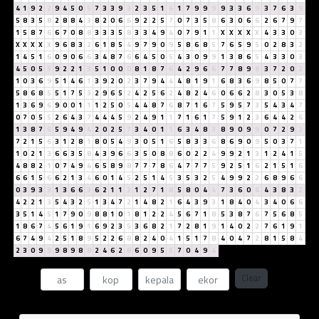
4
1
9
2
2
9
4
5
0
5
7
3
3
9
3
2
3
5
1
6
1
7
9
9
9
9
3
3
6
9
3
7
6
3
9
5
8
3
5
8
2
8
8
4
3
8
2
0
6
6
9
2
2
5
7
0
7
3
5
8
6
3
0
6
6
2
6
7
9
7
1
5
8
7
6
6
7
0
8
8
3
3
3
5
8
3
3
4
9
4
0
7
9
1
1
X
X
X
X
X
4
3
3
0
3
X
X
X
X
X
9
6
8
3
2
6
1
8
5
4
9
7
9
0
9
5
8
6
8
5
7
6
5
9
5
0
2
8
3
2
1
4
5
1
6
0
9
0
6
6
3
4
8
7
6
6
4
5
0
5
4
3
0
9
9
1
3
8
6
5
4
3
3
0
3
4
5
0
5
5
9
2
2
1
3
5
1
0
0
0
8
1
8
7
6
4
2
9
6
6
7
7
8
9
8
3
7
2
0
2
1
0
3
6
9
5
1
4
6
1
3
9
2
0
2
3
7
9
4
4
4
8
1
9
1
6
8
3
6
9
8
5
0
7
7
5
8
6
8
5
5
1
7
5
3
2
9
6
5
2
4
2
5
6
2
4
8
2
4
6
0
6
6
2
8
3
0
5
3
8
1
3
6
9
6
9
0
0
1
1
1
2
5
0
5
4
4
8
7
6
8
7
1
6
7
5
9
5
7
3
5
4
3
4
7
0
7
0
5
5
2
6
4
3
7
4
4
4
5
9
2
4
9
1
1
7
1
6
1
7
5
9
1
2
3
6
4
4
2
6
1
3
8
7
6
5
9
4
9
4
2
0
2
5
7
3
4
0
1
1
6
3
4
8
3
8
9
0
9
9
0
7
2
9
2
7
2
1
5
6
3
1
2
8
1
8
0
5
4
9
3
0
5
1
6
5
8
3
3
6
8
6
9
0
9
5
0
3
7
1
1
0
2
1
3
6
6
3
5
8
4
3
9
6
6
3
5
0
8
8
6
0
2
2
4
9
9
2
1
3
1
2
4
1
5
4
8
8
2
1
0
7
4
9
4
6
5
8
9
8
7
7
7
8
6
4
7
7
7
5
9
2
5
1
6
2
1
5
1
6
6
6
1
5
6
6
2
1
3
4
6
0
1
4
5
2
5
1
4
5
3
5
3
2
5
4
9
9
2
2
6
8
9
6
6
0
3
9
3
3
1
3
6
6
3
6
2
1
1
2
1
2
7
1
8
5
8
0
4
4
7
3
6
0
6
4
3
8
3
2
4
2
2
1
3
5
4
3
2
5
1
3
4
7
2
1
4
8
2
1
6
4
3
9
3
1
8
4
0
4
3
4
0
6
6
3
5
1
4
5
1
7
9
0
9
8
8
1
0
1
8
1
2
2
4
5
6
7
1
8
5
3
8
7
6
7
5
6
8
5
1
8
6
7
4
5
6
1
9
1
6
9
2
3
5
3
6
8
2
1
7
2
8
1
9
1
4
0
2
2
7
6
1
9
1
6
7
4
9
4
2
5
1
8
9
5
2
2
6
8
8
2
4
0
4
1
5
1
7
8
4
0
4
7
2
8
1
5
8
4
2
3
0
9
9
9
8
9
8
8
2
4
6
2
8
6
0
9
5
5
7
0
4
9
4
Clear