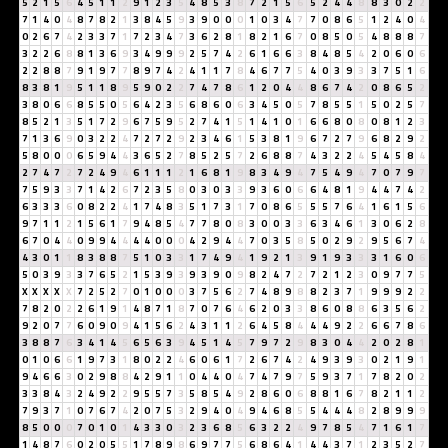
5
2
1
5
6
4
5
1
1
2
9
1
2
3
5
4
8
5
3
8
7
2
1
5
6
5
2
4
4
8
8
3
0
2
2
7
1
4
0
4
8
7
8
2
1
3
8
4
5
9
3
9
0
0
0
1
0
3
4
7
7
0
8
6
5
1
2
4
0
4
0
2
6
7
4
2
3
3
7
1
7
2
3
4
7
3
6
2
8
1
8
2
1
6
7
0
8
5
0
5
4
8
8
8
7
3
2
2
6
8
8
1
3
6
9
3
4
9
9
9
2
5
7
4
2
6
1
6
6
3
8
4
8
5
4
2
0
6
0
6
2
2
8
8
7
9
1
9
7
7
8
9
7
4
2
4
1
1
7
8
4
6
7
7
5
4
0
3
9
3
3
7
5
1
6
8
3
8
1
9
5
1
1
8
9
5
9
0
2
2
7
4
7
8
6
1
2
0
4
4
8
6
7
4
2
0
8
6
5
2
3
8
0
6
6
8
5
5
0
5
6
4
2
3
5
6
8
6
0
6
3
4
5
0
5
7
8
5
5
1
5
0
2
5
7
8
5
2
1
3
5
1
7
2
9
6
7
5
9
5
2
7
4
1
5
1
4
1
0
1
6
6
8
0
8
0
8
1
2
3
7
1
3
6
9
0
3
2
2
4
7
2
7
2
9
2
3
4
6
1
5
3
8
1
9
6
7
2
7
9
6
8
2
9
2
5
8
0
0
0
6
5
9
4
4
3
6
5
2
7
8
5
2
5
7
2
6
8
8
7
4
3
2
2
4
5
4
5
8
4
2
7
4
7
2
7
2
4
9
4
6
1
1
1
2
1
6
8
1
9
8
3
4
9
4
7
5
4
9
4
7
0
7
9
7
7
5
9
3
3
7
1
4
2
6
7
2
3
5
8
0
3
0
3
3
9
3
6
0
6
6
4
8
1
9
4
4
7
4
2
6
3
3
3
6
0
8
2
2
4
1
7
4
8
3
5
1
7
3
1
7
0
8
6
5
5
5
7
6
4
1
6
1
5
6
9
7
1
1
2
1
5
6
1
7
9
4
8
5
4
7
7
8
0
8
3
0
0
3
3
6
3
4
6
1
3
0
6
2
8
6
7
0
4
4
0
9
9
4
4
4
4
0
0
0
4
2
9
4
4
7
0
3
5
8
5
0
2
9
2
9
5
6
7
4
4
3
0
1
1
8
3
8
8
7
5
1
0
3
3
1
7
4
9
4
1
9
2
1
3
9
1
9
3
3
3
1
6
0
6
5
0
3
9
3
3
7
6
5
2
1
5
3
9
3
9
3
9
0
9
8
2
4
7
2
7
2
1
2
3
0
9
7
7
5
X
X
X
X
X
7
2
5
2
7
0
1
0
0
0
3
7
5
6
2
7
4
8
9
8
8
2
3
7
1
9
9
9
2
2
7
8
2
0
2
2
6
1
9
1
4
8
7
1
8
7
0
7
6
4
6
2
0
3
3
8
6
0
8
8
6
3
5
6
2
9
2
0
7
7
6
0
9
0
9
4
1
5
6
2
4
3
1
1
2
6
4
5
8
4
4
4
9
2
2
6
6
7
8
6
3
8
8
7
6
3
4
1
4
5
6
5
6
3
9
4
5
1
4
5
7
9
7
2
9
8
3
0
4
4
2
0
2
8
1
0
1
0
6
6
1
9
7
3
1
8
0
2
2
4
6
0
6
1
7
2
6
7
4
2
4
9
3
9
3
0
2
1
9
1
9
4
6
6
3
0
2
9
8
8
4
2
9
1
1
0
4
4
0
4
7
4
7
9
7
5
9
3
7
1
7
8
2
0
2
3
3
8
4
3
2
4
9
2
2
9
5
5
7
3
5
8
5
4
9
2
8
6
0
6
8
8
1
6
7
8
2
1
1
2
7
9
3
7
1
0
7
6
7
4
2
0
7
5
3
2
9
4
0
4
9
4
6
8
5
5
4
4
4
8
2
8
9
9
9
8
5
0
0
0
7
0
1
0
1
4
3
3
0
3
2
3
6
8
5
6
3
2
2
4
9
7
8
5
4
7
1
6
1
7
1
4
8
7
6
0
2
0
5
5
1
7
8
9
8
6
9
7
7
5
6
8
6
4
1
4
4
3
7
1
2
3
5
2
7