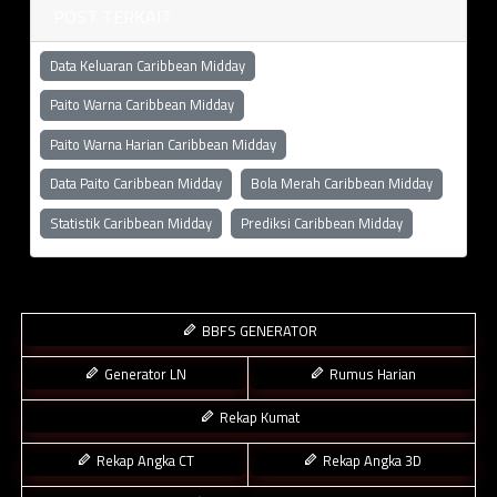
POST TERKAIT
Data Keluaran Caribbean Midday
Paito Warna Caribbean Midday
Paito Warna Harian Caribbean Midday
Data Paito Caribbean Midday
Bola Merah Caribbean Midday
Statistik Caribbean Midday
Prediksi Caribbean Midday
BBFS GENERATOR
Generator LN
Rumus Harian
Rekap Kumat
Rekap Angka CT
Rekap Angka 3D