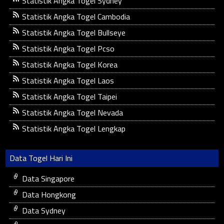
Statistik Angka Togel Sydney
Statistik Angka Togel Cambodia
Statistik Angka Togel Bullseye
Statistik Angka Togel Pcso
Statistik Angka Togel Korea
Statistik Angka Togel Laos
Statistik Angka Togel Taipei
Statistik Angka Togel Nevada
Statistik Angka Togel Lengkap
Data Togel Hari Ini
Data Singapore
Data Hongkong
Data Sydney