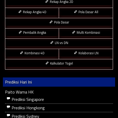
Rekap Angka 2D
Rekap Angka 4D
Pola Dasar All
Pola Dasar
Pembalik Angka
Multi Kombinasi
LN vs DN
Kombinasi 4D
Kolaborasi LN
Kalkulator Togel
Prediksi Hari Ini
Paito Warna HK
Prediksi Singapore
Prediksi Hongkong
Prediksi Sydney