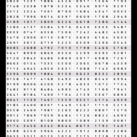
5
8
2
0
2
1
2
3
1
4
1
8
8
6
5
4
5
2
6
8
0
9
1
7
8
1
5
6
6
3
7
1
0
3
3
7
1
4
8
3
2
3
3
8
2
1
8
7
8
6
5
2
3
4
7
5
3
4
6
1
9
9
7
6
4
9
2
9
1
1
2
5
1
2
3
2
3
2
4
6
7
3
0
1
1
8
7
9
0
9
1
6
8
4
3
4
3
4
7
2
0
0
3
5
8
2
8
2
8
1
7
9
9
6
6
9
6
1
4
5
6
3
9
7
7
0
6
0
9
9
1
7
6
8
5
2
9
4
9
4
0
1
8
9
8
1
0
1
7
8
5
8
0
9
9
6
2
2
6
8
6
6
1
8
9
7
2
8
6
5
4
1
4
4
8
1
2
8
0
8
4
1
3
7
1
0
5
8
4
3
5
9
7
6
4
0
4
3
0
3
X
X
X
X
X
9
4
8
7
6
X
X
X
X
X
0
7
4
7
2
6
3
5
8
4
7
5
0
6
6
7
2
4
2
6
4
4
8
2
1
4
5
8
2
1
1
4
7
0
7
2
9
0
6
6
6
1
1
3
4
5
8
7
5
3
3
6
6
3
9
6
1
6
4
1
5
6
3
3
6
2
6
9
1
1
3
6
1
5
6
6
7
1
9
1
5
2
2
3
5
6
5
0
9
9
5
2
9
6
6
0
5
4
3
7
8
0
8
5
4
2
6
8
8
7
4
7
9
2
2
7
0
1
0
1
1
7
9
8
8
5
4
6
6
3
5
7
6
8
5
5
6
4
7
2
8
9
9
9
9
6
8
6
9
6
0
3
3
0
3
5
2
9
9
9
0
3
9
3
3
9
2
8
1
9
5
1
2
0
2
3
8
4
3
7
6
4
8
6
5
3
8
6
9
6
3
0
1
7
8
6
9
8
9
8
7
2
6
1
7
8
6
6
3
9
0
1
5
4
9
7
3
3
5
8
5
5
0
0
0
2
0
6
5
2
0
6
7
8
6
4
3
3
9
3
7
1
1
3
4
4
9
4
5
9
4
9
5
0
5
5
6
3
1
4
7
0
8
8
7
7
1
4
3
7
6
9
8
3
2
5
3
9
6
6
9
0
9
9
9
1
8
8
4
3
9
1
5
0
5
0
6
2
3
5
8
3
3
2
5
2
8
9
6
6
0
1
5
8
4
7
4
7
7
5
4
1
6
8
5
3
4
9
3
3
4
8
3
0
3
8
5
4
3
7
6
9
9
4
4
9
1
9
9
9
8
0
0
6
6
6
2
0
0
0
5
2
7
8
6
4
0
3
3
6
1
0
7
2
9
7
7
3
4
7
7
4
8
2
1
9
1
1
6
7
8
4
8
4
3
4
9
9
3
3
4
7
4
3
7
1
1
6
6
3
7
9
4
1
5
2
6
4
1
5
8
1
8
4
3
7
4
9
0
9
1
7
0
4
4
2
1
5
9
5
3
3
6
7
4
6
8
9
3
3
8
0
4
1
5
1
1
3
9
3
7
4
6
7
4
1
5
5
9
5
9
5
5
1
6
4
1
1
4
5
4
0
3
9
3
0
1
8
5
4
3
4
0
0
0
8
3
0
7
7
1
4
4
9
4
1
5
6
7
4
1
7
1
0
1
5
2
1
3
4
9
3
5
8
4
2
4
6
0
6
7
9
8
1
9
2
2
6
3
9
8
2
2
2
4
0
8
0
7
7
1
5
7
0
7
0
9
1
2
3
7
8
6
9
6
7
0
5
9
5
9
4
8
4
3
1
1
2
6
8
8
8
2
2
4
4
6
9
5
5
8
0
6
0
6
5
0
9
1
1
8
1
0
8
8
9
8
0
0
0
1
0
8
9
8
2
1
3
9
3
0
0
8
1
9
9
1
7
4
2
3
4
5
6
2
6
2
4
2
6
8
6
4
4
8
8
6
7
3
1
1
7
9
2
2
1
4
0
7
7
4
5
8
8
7
6
2
5
0
5
5
9
6
6
3
4
2
2
2
4
1
0
1
2
3
8
8
0
8
8
2
2
8
6
5
0
6
3
3
6
3
3
2
1
3
0
1
2
3
5
1
0
1
0
1
7
2
7
5
3
1
7
2
8
1
7
9
1
5
6