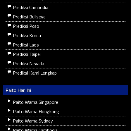
Prediksi Cambodia
Prediksi Bullseye
Prediksi Pcso
Prediksi Korea
Prediksi Laos
Prediksi Taipei
Prediksi Nevada
Prediksi Kami Lengkap
Paito Hari Ini
Paito Warna Singapore
Paito Warna Hongkong
Paito Warna Sydney
Paito Warna Cambodia