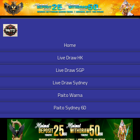
Home
Live Draw HK
Live Draw SGP
Live Draw Sydney
Paito Warna
Paito Sydney 6D