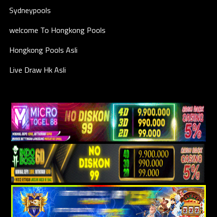
Sydneypools
welcome To Hongkong Pools
Hongkong Pools Asli
Live Draw Hk Asli