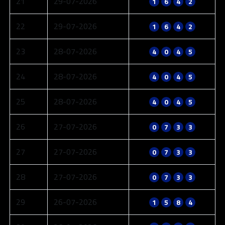
21
29-07-2026
1
6
4
2
22
29-07-2026
1
6
4
2
23
28-07-2026
4
0
4
5
24
28-07-2026
4
0
4
5
25
28-07-2026
4
0
4
5
26
27-07-2026
0
7
3
3
27
27-07-2026
0
7
3
3
28
27-07-2026
0
7
3
3
29
26-07-2026
1
5
8
4