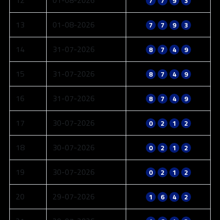
12
01-08-2026
7
7
9
3
13
01-08-2026
7
7
9
3
14
31-07-2026
8
7
4
9
15
31-07-2026
8
7
4
9
16
31-07-2026
8
7
4
9
17
30-07-2026
0
2
1
2
18
30-07-2026
0
2
1
2
19
30-07-2026
0
2
1
2
20
29-07-2026
1
6
4
2