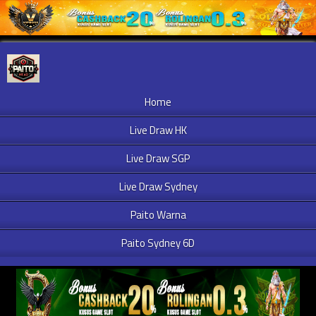
Home
Live Draw HK
Live Draw SGP
Live Draw Sydney
Paito Warna
Paito Sydney 6D