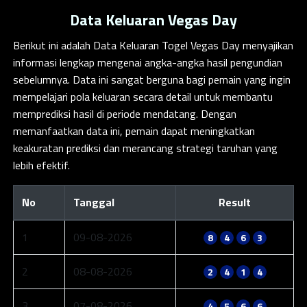
Data Keluaran Vegas Day
Berikut ini adalah
Data Keluaran Togel Vegas Day
menyajikan
informasi lengkap mengenai angka-angka hasil pengundian
sebelumnya. Data ini sangat berguna bagi pemain yang ingin
mempelajari pola keluaran secara detail untuk membantu
memprediksi hasil di periode mendatang. Dengan
memanfaatkan data ini, pemain dapat meningkatkan
keakuratan prediksi dan merancang strategi taruhan yang
lebih efektif.
No
Tanggal
Result
1
09-08-2026
8
4
6
3
2
08-08-2026
2
4
1
4
3
07-08-2026
4
5
6
6