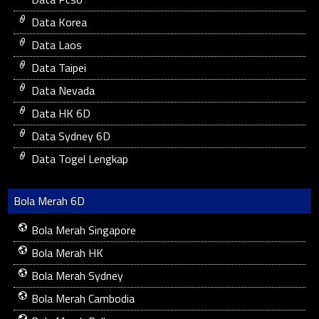
Data Korea
Data Laos
Data Taipei
Data Nevada
Data HK 6D
Data Sydney 6D
Data Togel Lengkap
Bola Merah 6D
Bola Merah Singapore
Bola Merah HK
Bola Merah Sydney
Bola Merah Cambodia