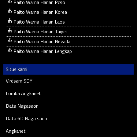
Paito Warna Harian Pcso
Paito Warna Harian Korea
Paito Warna Harian Laos
Paito Warna Harian Taipei
Paito Warna Harian Nevada
Paito Warna Harian Lengkap
Situs kami
Virdsam SDY
Lomba Angkanet
Data Nagasaon
Data 6D Naga saon
Angkanet