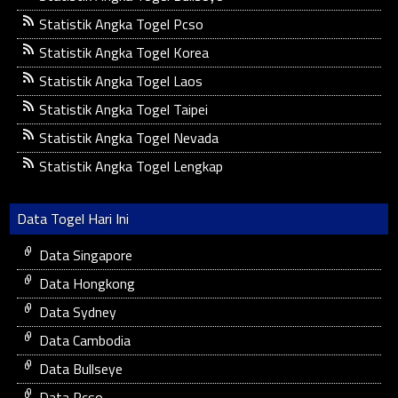
Statistik Angka Togel Pcso
Statistik Angka Togel Korea
Statistik Angka Togel Laos
Statistik Angka Togel Taipei
Statistik Angka Togel Nevada
Statistik Angka Togel Lengkap
Data Togel Hari Ini
Data Singapore
Data Hongkong
Data Sydney
Data Cambodia
Data Bullseye
Data Pcso