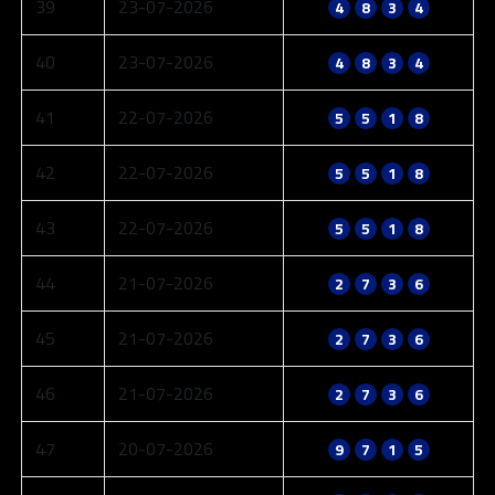
39
23-07-2026
4
8
3
4
40
23-07-2026
4
8
3
4
41
22-07-2026
5
5
1
8
42
22-07-2026
5
5
1
8
43
22-07-2026
5
5
1
8
44
21-07-2026
2
7
3
6
45
21-07-2026
2
7
3
6
46
21-07-2026
2
7
3
6
47
20-07-2026
9
7
1
5