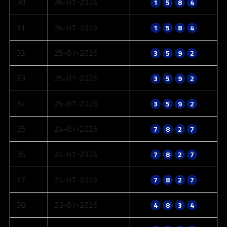
30
26-07-2026
1
5
8
4
31
26-07-2026
1
5
8
4
32
25-07-2026
3
5
9
2
33
25-07-2026
3
5
9
2
34
25-07-2026
3
5
9
2
35
24-07-2026
7
8
2
7
36
24-07-2026
7
8
2
7
37
24-07-2026
7
8
2
7
38
23-07-2026
4
8
3
4