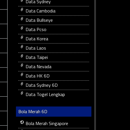
Data Sydney
Data Cambodia
Data Bullseye
Data Pcso
Data Korea
Data Laos
Data Taipei
Data Nevada
Data HK 6D
Data Sydney 6D
Data Togel Lengkap
Bola Merah 6D
Bola Merah Singapore