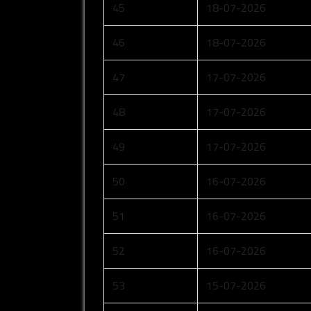
45
18-07-2026
46
18-07-2026
47
17-07-2026
48
17-07-2026
49
17-07-2026
50
16-07-2026
51
16-07-2026
52
16-07-2026
53
15-07-2026