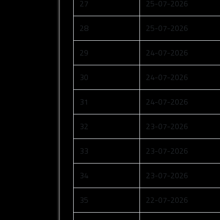
27
25-07-2026
28
25-07-2026
29
24-07-2026
30
24-07-2026
31
24-07-2026
32
23-07-2026
33
23-07-2026
34
23-07-2026
35
22-07-2026