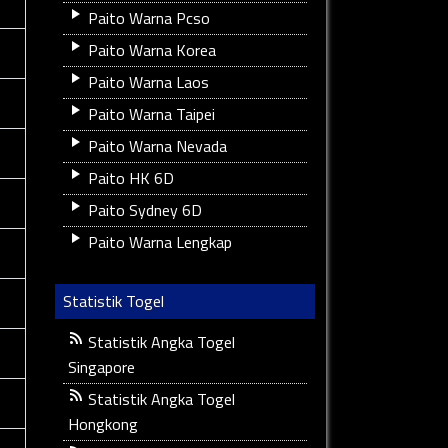
Paito Warna Pcso
Paito Warna Korea
Paito Warna Laos
Paito Warna Taipei
Paito Warna Nevada
Paito HK 6D
Paito Sydney 6D
Paito Warna Lengkap
Statistik Togel
Statistik Angka Togel
Singapore
Statistik Angka Togel
Hongkong