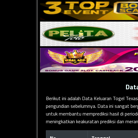
Dat
Berikut ini adalah
Data Keluaran Togel Texas
pengundian sebelumnya. Data ini sangat berg
untuk membantu memprediksi hasil di perio
meningkatkan keakuratan prediksi dan meranc
No
Tanggal