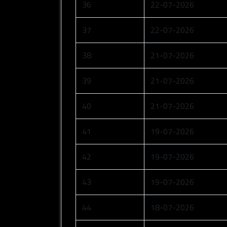
36
22-07-2026
37
22-07-2026
38
21-07-2026
39
21-07-2026
40
21-07-2026
41
19-07-2026
42
19-07-2026
43
19-07-2026
44
18-07-2026