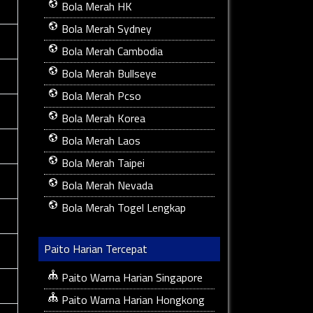
Bola Merah HK
Bola Merah Sydney
Bola Merah Cambodia
Bola Merah Bullseye
Bola Merah Pcso
Bola Merah Korea
Bola Merah Laos
Bola Merah Taipei
Bola Merah Nevada
Bola Merah Togel Lengkap
Paito Harian Tercepat
Paito Warna Harian Singapore
Paito Warna Harian Hongkong