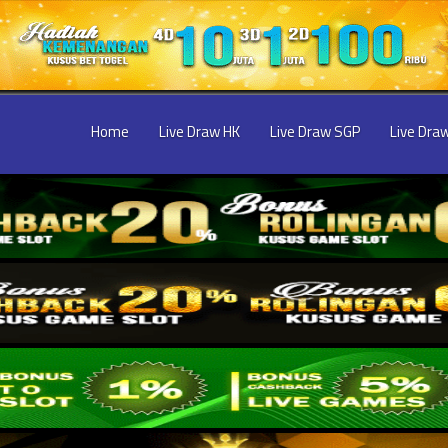
Home
Live Draw HK
Live Draw SGP
Live Dra