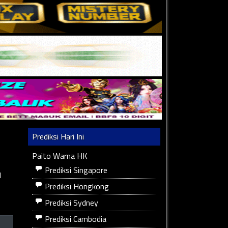
Prediksi Hari Ini
Paito Warna HK
Prediksi Singapore
l
Prediksi Hongkong
Prediksi Sydney
Prediksi Cambodia