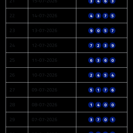
21
15-07-2026
3
4
6
3
22
14-07-2026
4
3
7
5
23
13-07-2026
9
0
5
7
24
12-07-2026
7
2
3
9
25
11-07-2026
6
3
6
0
26
10-07-2026
2
4
5
4
27
09-07-2026
5
1
7
6
28
08-07-2026
1
4
0
0
29
07-07-2026
3
7
0
1