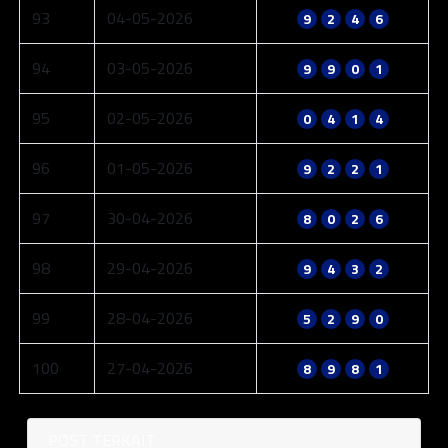
93
04-05-2026
9
2
4
6
94
03-05-2026
9
9
0
1
95
02-05-2026
0
4
1
4
96
01-05-2026
9
2
2
1
97
30-04-2026
8
0
2
6
98
29-04-2026
9
4
3
2
99
28-04-2026
5
2
9
0
100
27-04-2026
8
9
8
1
POST TERKAIT