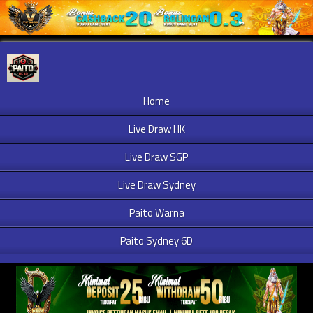
Home
Live Draw HK
Live Draw SGP
Live Draw Sydney
Paito Warna
Paito Sydney 6D