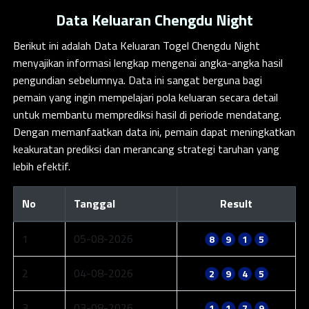
Data Keluaran Chengdu Night
Berikut ini adalah
Data Keluaran Togel Chengdu Night
menyajikan informasi lengkap mengenai angka-angka hasil
pengundian sebelumnya. Data ini sangat berguna bagi
pemain yang ingin mempelajari pola keluaran secara detail
untuk membantu memprediksi hasil di periode mendatang.
Dengan memanfaatkan data ini, pemain dapat meningkatkan
keakuratan prediksi dan merancang strategi taruhan yang
lebih efektif.
No
Tanggal
Result
1
05-08-2026
8
9
1
5
2
04-08-2026
2
9
4
5
3
03-08-2026
1
1
7
9