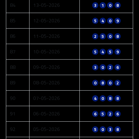
84
13-05-2026
3
1
0
8
85
12-05-2026
5
4
0
9
86
11-05-2026
2
5
0
8
87
10-05-2026
5
4
5
9
88
09-05-2026
3
0
2
6
89
08-05-2026
0
8
0
2
90
07-05-2026
4
0
8
8
91
06-05-2026
6
5
2
6
92
05-05-2026
5
0
3
8