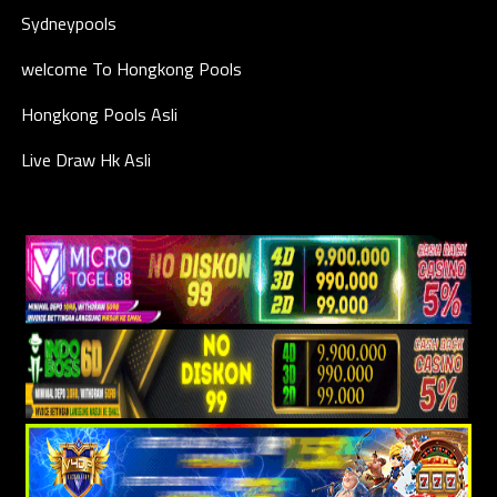
Sydneypools
welcome To Hongkong Pools
Hongkong Pools Asli
Live Draw Hk Asli