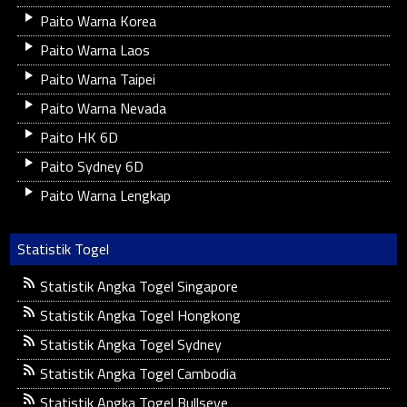
Paito Warna Korea
Paito Warna Laos
Paito Warna Taipei
Paito Warna Nevada
Paito HK 6D
Paito Sydney 6D
Paito Warna Lengkap
Statistik Togel
Statistik Angka Togel Singapore
Statistik Angka Togel Hongkong
Statistik Angka Togel Sydney
Statistik Angka Togel Cambodia
Statistik Angka Togel Bullseye