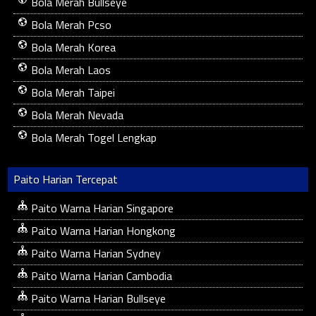
Bola Merah Bullseye
Bola Merah Pcso
Bola Merah Korea
Bola Merah Laos
Bola Merah Taipei
Bola Merah Nevada
Bola Merah Togel Lengkap
Paito Harian Tercepat
Paito Warna Harian Singapore
Paito Warna Harian Hongkong
Paito Warna Harian Sydney
Paito Warna Harian Cambodia
Paito Warna Harian Bullseye