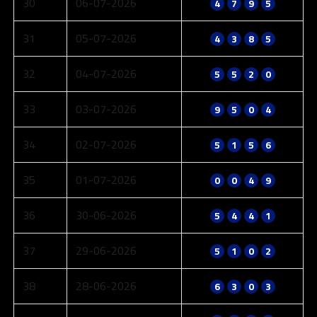
30
06-07-2026
4
7
9
5
31
05-07-2026
4
3
8
5
32
04-07-2026
5
5
2
0
33
03-07-2026
9
5
0
4
34
02-07-2026
5
1
5
6
35
01-07-2026
0
0
4
9
36
30-06-2026
5
4
4
1
37
29-06-2026
5
1
0
2
38
28-06-2026
6
3
0
3