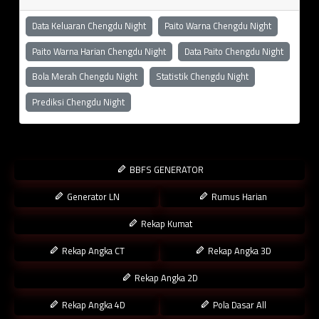
Data Keluaran Chengdu Night
Paito Warna Chengdu Night
Paito Warna Harian Chengdu Night
Data Paito Chengdu Night
Bola Merah Chengdu Night
Statistik Chengdu Night
Prediksi Chengdu Night
BBFS GENERATOR
Generator LN
Rumus Harian
Rekap Kumat
Rekap Angka CT
Rekap Angka 3D
Rekap Angka 2D
Rekap Angka 4D
Pola Dasar All