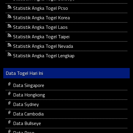
Statistik Angka Togel Pcso
Statistik Angka Togel Korea
Statistik Angka Togel Laos
Statistik Angka Togel Taipei
Statistik Angka Togel Nevada
Statistik Angka Togel Lengkap
Data Togel Hari Ini
Data Singapore
Data Hongkong
Data Sydney
Data Cambodia
Data Bullseye
Data Pcso