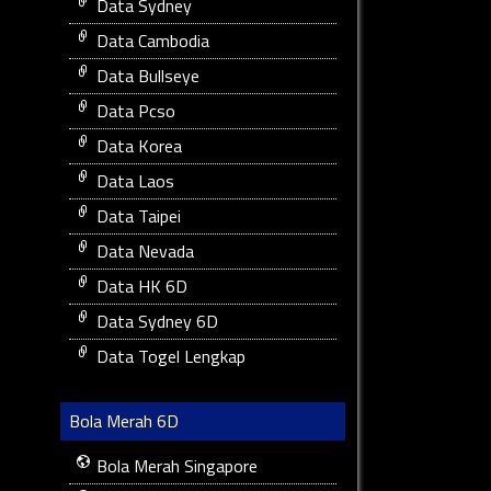
Data Sydney
Data Cambodia
Data Bullseye
Data Pcso
Data Korea
Data Laos
Data Taipei
Data Nevada
Data HK 6D
Data Sydney 6D
Data Togel Lengkap
Bola Merah 6D
Bola Merah Singapore