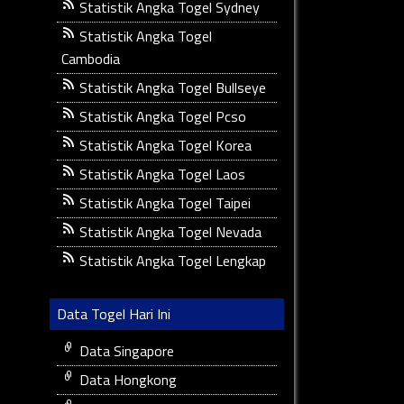
Statistik Angka Togel Sydney
Statistik Angka Togel
Cambodia
Statistik Angka Togel Bullseye
Statistik Angka Togel Pcso
Statistik Angka Togel Korea
Statistik Angka Togel Laos
Statistik Angka Togel Taipei
Statistik Angka Togel Nevada
Statistik Angka Togel Lengkap
Data Togel Hari Ini
Data Singapore
Data Hongkong