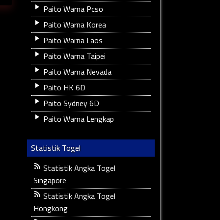
Paito Warna Pcso
Paito Warna Korea
Paito Warna Laos
Paito Warna Taipei
Paito Warna Nevada
Paito HK 6D
Paito Sydney 6D
Paito Warna Lengkap
Statistik Togel
Statistik Angka Togel
Singapore
Statistik Angka Togel
Hongkong