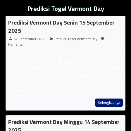
Prediksi Togel Vermont Day
Prediksi Vermont Day Senin 15 September
2025
14 September 2025
Prediksi Togel Vermont Day
Komentar
Paito HK memberikan prediksi Vermont Day Prediksi yang
akurat dan terpercaya ini dirancang untuk membantu
pemain togel meningkatkan peluang kemenangan mereka.
Disusun melalui analisis mendalam, prediksi ini memberikan
gambaran yang jelas dan informasi berharga mengenai
angka-angka yang berpotensi keluar [...]
Selengkapnya
Prediksi Vermont Day Minggu 14 September
2025