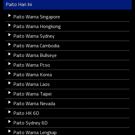
Paito Hari Ini
Paito Warna Singapore
Paito Warna Hongkong
Paito Warna Sydney
Paito Warna Cambodia
Paito Warna Bullseye
Paito Warna Pcso
Paito Warna Korea
Paito Warna Laos
Paito Warna Taipei
Paito Warna Nevada
Paito HK 6D
Paito Sydney 6D
Paito Warna Lengkap