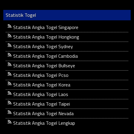
Statistik Togel
Statistik Angka Togel Singapore
Statistik Angka Togel Hongkong
Statistik Angka Togel Sydney
Statistik Angka Togel Cambodia
Statistik Angka Togel Bullseye
Statistik Angka Togel Pcso
Statistik Angka Togel Korea
Statistik Angka Togel Laos
Statistik Angka Togel Taipei
Statistik Angka Togel Nevada
Statistik Angka Togel Lengkap