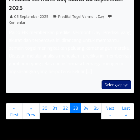
2025
05 September 2025
Prediksi Togel Vermont Day
Komentar
Paito HK memberikan prediksi Vermont Day Prediksi yang
akurat dan terpercaya ini dirancang untuk membantu
pemain togel meningkatkan peluang kemenangan mereka.
Disusun melalui analisis mendalam, prediksi ini memberikan
gambaran yang jelas dan informasi berharga mengenai
angka-angka yang berpotensi keluar [...]
Selengkapnya
«
«
30
31
32
33
34
35
Next
Last
First
Prev
»
»