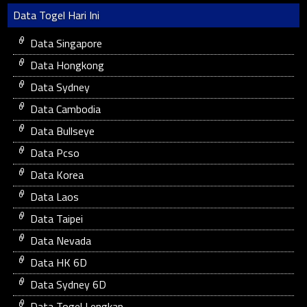
Data Togel Hari Ini
Data Singapore
Data Hongkong
Data Sydney
Data Cambodia
Data Bullseye
Data Pcso
Data Korea
Data Laos
Data Taipei
Data Nevada
Data HK 6D
Data Sydney 6D
Data Togel Lengkap