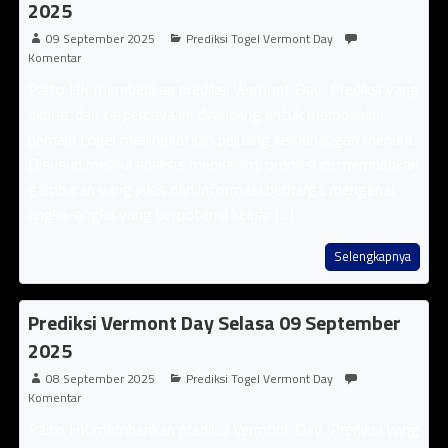
2025
09 September 2025
Prediksi Togel Vermont Day
Komentar
Paito HK memberikan prediksi Vermont Day Prediksi yang
akurat dan terpercaya ini dirancang untuk membantu
pemain togel meningkatkan peluang kemenangan mereka.
Disusun melalui analisis mendalam, prediksi ini memberikan
gambaran yang jelas dan informasi berharga mengenai
angka-angka yang berpotensi keluar [...]
Selengkapnya
Prediksi Vermont Day Selasa 09 September
2025
08 September 2025
Prediksi Togel Vermont Day
Komentar
Paito HK memberikan prediksi Vermont Day Prediksi yang