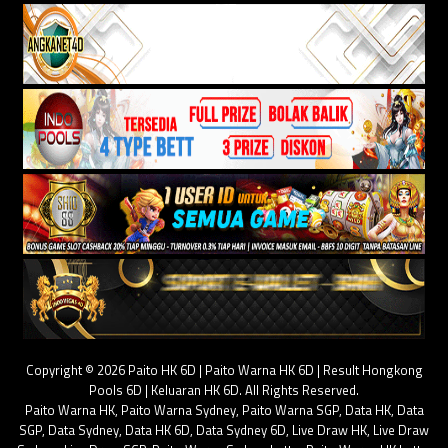
Copyright © 2026 Paito HK 6D | Paito Warna HK 6D | Result Hongkong
Pools 6D | Keluaran HK 6D. All Rights Reserved.
Paito Warna HK
,
Paito Warna Sydney
,
Paito Warna SGP
,
Data HK
,
Data
SGP
,
Data Sydney
,
Data HK 6D
,
Data Sydney 6D
,
Live Draw HK
,
Live Draw