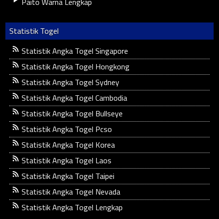
Paito Warna Lengkap
Statistik Togel
Statistik Angka Togel Singapore
Statistik Angka Togel Hongkong
Statistik Angka Togel Sydney
Statistik Angka Togel Cambodia
Statistik Angka Togel Bullseye
Statistik Angka Togel Pcso
Statistik Angka Togel Korea
Statistik Angka Togel Laos
Statistik Angka Togel Taipei
Statistik Angka Togel Nevada
Statistik Angka Togel Lengkap