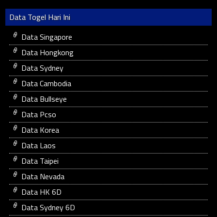
Data Togel Hari Ini
Data Singapore
Data Hongkong
Data Sydney
Data Cambodia
Data Bullseye
Data Pcso
Data Korea
Data Laos
Data Taipei
Data Nevada
Data HK 6D
Data Sydney 6D