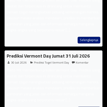
Paito HK memberikan prediksi Vermont Day Prediksi yang
akurat dan terpercaya ini dirancang untuk membantu
pemain togel meningkatkan peluang kemenangan mereka.
Disusun melalui analisis mendalam, prediksi ini memberikan
gambaran yang jelas dan informasi berharga mengenai
angka-angka yang berpotensi keluar [...]
Selengkapnya
Prediksi Vermont Day Jumat 31 Juli 2026
30 Juli 2026
Prediksi Togel Vermont Day
Komentar
Paito HK memberikan prediksi Vermont Day Prediksi yang
akurat dan terpercaya ini dirancang untuk membantu
pemain togel meningkatkan peluang kemenangan mereka.
Disusun melalui analisis mendalam, prediksi ini memberikan
gambaran yang jelas dan informasi berharga mengenai
angka-angka yang berpotensi keluar [...]