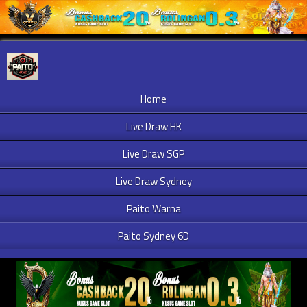
Home
Live Draw HK
Live Draw SGP
Live Draw Sydney
Paito Warna
Paito Sydney 6D