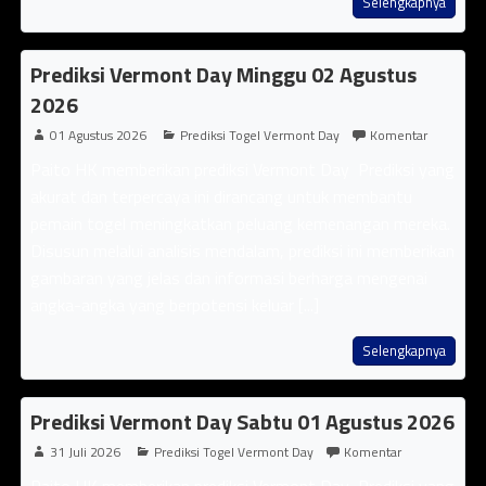
Selengkapnya
Prediksi Vermont Day Minggu 02 Agustus
2026
01 Agustus 2026
Prediksi Togel Vermont Day
Komentar
Paito HK memberikan prediksi Vermont Day Prediksi yang
akurat dan terpercaya ini dirancang untuk membantu
pemain togel meningkatkan peluang kemenangan mereka.
Disusun melalui analisis mendalam, prediksi ini memberikan
gambaran yang jelas dan informasi berharga mengenai
angka-angka yang berpotensi keluar [...]
Selengkapnya
Prediksi Vermont Day Sabtu 01 Agustus 2026
31 Juli 2026
Prediksi Togel Vermont Day
Komentar