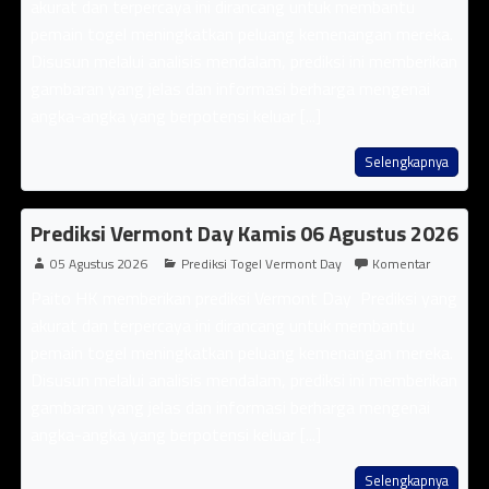
akurat dan terpercaya ini dirancang untuk membantu
pemain togel meningkatkan peluang kemenangan mereka.
Disusun melalui analisis mendalam, prediksi ini memberikan
gambaran yang jelas dan informasi berharga mengenai
angka-angka yang berpotensi keluar [...]
Selengkapnya
Prediksi Vermont Day Kamis 06 Agustus 2026
05 Agustus 2026
Prediksi Togel Vermont Day
Komentar
Paito HK memberikan prediksi Vermont Day Prediksi yang
akurat dan terpercaya ini dirancang untuk membantu
pemain togel meningkatkan peluang kemenangan mereka.
Disusun melalui analisis mendalam, prediksi ini memberikan
gambaran yang jelas dan informasi berharga mengenai
angka-angka yang berpotensi keluar [...]
Selengkapnya