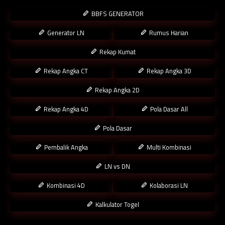
BBFS GENERATOR
Generator LN
Rumus Harian
Rekap Kumat
Rekap Angka CT
Rekap Angka 3D
Rekap Angka 2D
Rekap Angka 4D
Pola Dasar All
Pola Dasar
Pembalik Angka
Multi Kombinasi
LN vs DN
Kombinasi 4D
Kolaborasi LN
Kalkulator Togel