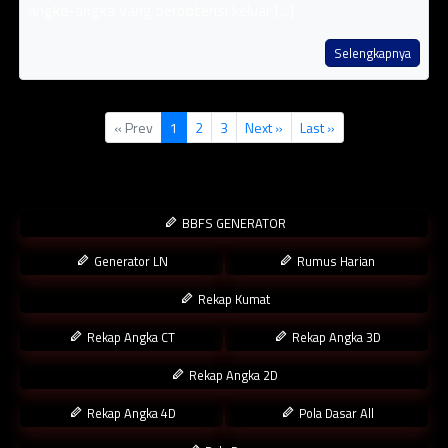
angka-angka yang berpotensi keluar [...]
Selengkapnya
« Prev
1
2
3
Next »
Last »
BBFS GENERATOR
Generator LN
Rumus Harian
Rekap Kumat
Rekap Angka CT
Rekap Angka 3D
Rekap Angka 2D
Rekap Angka 4D
Pola Dasar All