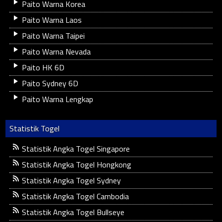
Paito Warna Korea
Paito Warna Laos
Paito Warna Taipei
Paito Warna Nevada
Paito HK 6D
Paito Sydney 6D
Paito Warna Lengkap
Statistik Togel
Statistik Angka Togel Singapore
Statistik Angka Togel Hongkong
Statistik Angka Togel Sydney
Statistik Angka Togel Cambodia
Statistik Angka Togel Bullseye