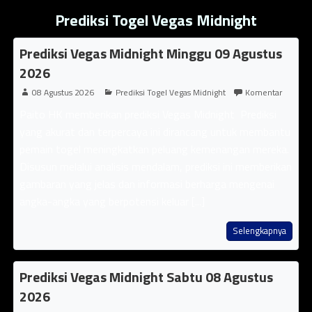
Prediksi Togel Vegas Midnight
Prediksi Vegas Midnight Minggu 09 Agustus
2026
08 Agustus 2026
Prediksi Togel Vegas Midnight
Komentar
Paito HK memberikan prediksi Vegas Midnight Prediksi
yang akurat dan terpercaya ini dirancang untuk membantu
pemain togel meningkatkan peluang kemenangan mereka.
Disusun melalui analisis mendalam, prediksi ini memberikan
gambaran yang jelas dan informasi berharga mengenai
angka-angka yang berpotensi keluar [...]
Selengkapnya
Prediksi Vegas Midnight Sabtu 08 Agustus
2026