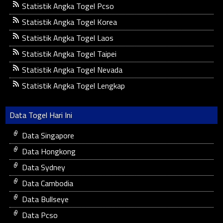
Statistik Angka Togel Pcso
Statistik Angka Togel Korea
Statistik Angka Togel Laos
Statistik Angka Togel Taipei
Statistik Angka Togel Nevada
Statistik Angka Togel Lengkap
Data Togel Hari Ini
Data Singapore
Data Hongkong
Data Sydney
Data Cambodia
Data Bullseye
Data Pcso