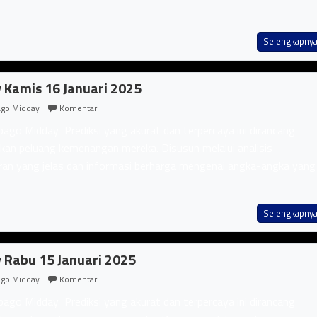
Selengkapny
 Kamis 16 Januari 2025
bago Midday
Komentar
bago Midday Prediksi yang akurat dan terpercaya ini dirancang
an peluang kemenangan mereka. Disusun melalui analisis
ran yang jelas dan informasi berharga mengenai angka-angka yang
Selengkapny
y Rabu 15 Januari 2025
bago Midday
Komentar
bago Midday Prediksi yang akurat dan terpercaya ini dirancang