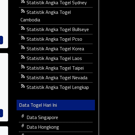
Statistik Angka Togel Sydney
Statistik Angka Togel
Cambodia
Statistik Angka Togel Bullseye
Statistik Angka Togel Pcso
a
Statistik Angka Togel Korea
Statistik Angka Togel Laos
Statistik Angka Togel Taipei
Statistik Angka Togel Nevada
Statistik Angka Togel Lengkap
Data Togel Hari Ini
a
Data Singapore
Data Hongkong