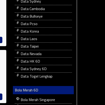
Data Sydney
Data Cambodia
Data Bullseye
Data Pcso
Data Korea
Data Laos
a
Data Taipei
Data Nevada
Data HK 6D
Data Sydney 6D
Data Togel Lengkap
Bola Merah 6D
a
Bola Merah Singapore