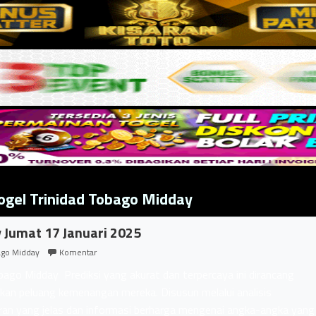
Togel Trinidad Tobago Midday
 Jumat 17 Januari 2025
bago Midday
Komentar
bago Midday Prediksi yang akurat dan terpercaya ini dirancang
an peluang kemenangan mereka. Disusun melalui analisis
ran yang jelas dan informasi berharga mengenai angka-angka yang