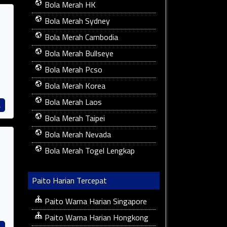
Bola Merah HK
Bola Merah Sydney
Bola Merah Cambodia
Bola Merah Bullseye
Bola Merah Pcso
Bola Merah Korea
Bola Merah Laos
a
Bola Merah Taipei
Bola Merah Nevada
Bola Merah Togel Lengkap
Paito Harian Tercepat
Paito Warna Harian Singapore
Paito Warna Harian Hongkong