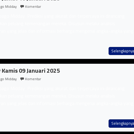
bago Midday
Komentar
bago Midday Prediksi yang akurat dan terpercaya ini dirancang
an peluang kemenangan mereka. Disusun melalui analisis
ran yang jelas dan informasi berharga mengenai angka-angka yang
Selengkapny
 Kamis 09 Januari 2025
bago Midday
Komentar
bago Midday Prediksi yang akurat dan terpercaya ini dirancang
an peluang kemenangan mereka. Disusun melalui analisis
ran yang jelas dan informasi berharga mengenai angka-angka yang
Selengkapny