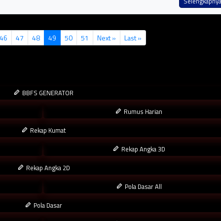
Selengkapny
46
47
48
49
50
51
Next »
Last »
BBFS GENERATOR
Rumus Harian
Rekap Kumat
Rekap Angka 3D
Rekap Angka 2D
Pola Dasar All
Pola Dasar