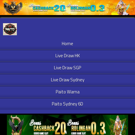
Home
Live Draw HK
Live Draw SGP
Live Draw Sydney
Paito Warna
Paito Sydney 6D