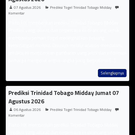
07 Agustus 2026
Prediksi Togel Trinidad Tobago Midday
Komentar
Paito HK memberikan prediksi Trinidad Tobago Midday
Prediksi yang akurat dan terpercaya ini dirancang untuk
membantu pemain togel meningkatkan peluang
kemenangan mereka. Disusun melalui analisis mendalam,
prediksi ini memberikan gambaran yang jelas dan informasi
berharga mengenai angka-angka yang berpotensi [...]
Selengkapnya
Prediksi Trinidad Tobago Midday Jumat 07
Agustus 2026
06 Agustus 2026
Prediksi Togel Trinidad Tobago Midday
Komentar
Paito HK memberikan prediksi Trinidad Tobago Midday
Prediksi yang akurat dan terpercaya ini dirancang untuk