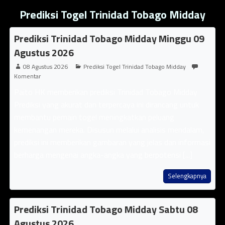
Prediksi Togel Trinidad Tobago Midday
Prediksi Trinidad Tobago Midday Minggu 09
Agustus 2026
08 Agustus 2026
Prediksi Togel Trinidad Tobago Midday
Komentar
Paito HK memberikan prediksi Trinidad Tobago Midday
Prediksi yang akurat dan terpercaya ini dirancang untuk
membantu pemain togel meningkatkan peluang
kemenangan mereka. Disusun melalui analisis mendalam,
prediksi ini memberikan gambaran yang jelas dan informasi
berharga mengenai angka-angka yang berpotensi [...]
Selengkapnya
Prediksi Trinidad Tobago Midday Sabtu 08
Agustus 2026