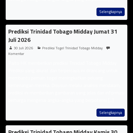
Selengkapnya
Prediksi Trinidad Tobago Midday Jumat 31
Juli 2026
30 Juli 2026
Prediksi Togel Trinidad Tobago Midday
Komentar
Paito HK memberikan prediksi Trinidad Tobago Midday
Prediksi yang akurat dan terpercaya ini dirancang untuk
membantu pemain togel meningkatkan peluang
kemenangan mereka. Disusun melalui analisis mendalam,
prediksi ini memberikan gambaran yang jelas dan informasi
berharga mengenai angka-angka yang berpotensi [...]
Selengkapnya
Prediksi Trinidad Tobago Midday Kamis 30