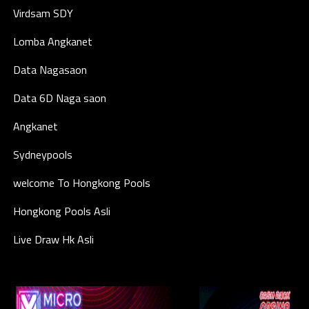
Virdsam SDY
Lomba Angkanet
Data Nagasaon
Data 6D Naga saon
Angkanet
Sydneypools
welcome To Hongkong Pools
Hongkong Pools Asli
Live Draw Hk Asli