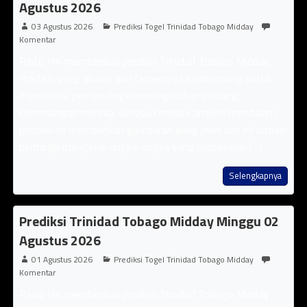
Agustus 2026
03 Agustus 2026
Prediksi Togel Trinidad Tobago Midday
Komentar
Paito HK memberikan prediksi Trinidad Tobago Midday
Prediksi yang akurat dan terpercaya ini dirancang untuk
membantu pemain togel meningkatkan peluang
kemenangan mereka. Disusun melalui analisis mendalam,
prediksi ini memberikan gambaran yang jelas dan informasi
berharga mengenai angka-angka yang berpotensi [...]
Selengkapnya
Prediksi Trinidad Tobago Midday Minggu 02
Agustus 2026
01 Agustus 2026
Prediksi Togel Trinidad Tobago Midday
Komentar
Paito HK memberikan prediksi Trinidad Tobago Midday