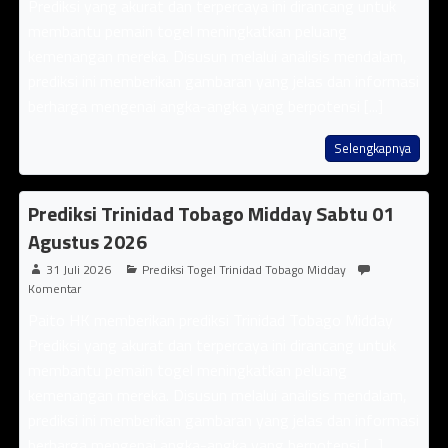
Prediksi yang akurat dan terpercaya ini dirancang untuk
membantu pemain togel meningkatkan peluang
kemenangan mereka. Disusun melalui analisis mendalam,
prediksi ini memberikan gambaran yang jelas dan informasi
berharga mengenai angka-angka yang berpotensi [...]
Selengkapnya
Prediksi Trinidad Tobago Midday Sabtu 01
Agustus 2026
31 Juli 2026
Prediksi Togel Trinidad Tobago Midday
Komentar
Paito HK memberikan prediksi Trinidad Tobago Midday
Prediksi yang akurat dan terpercaya ini dirancang untuk
membantu pemain togel meningkatkan peluang
kemenangan mereka. Disusun melalui analisis mendalam,
prediksi ini memberikan gambaran yang jelas dan informasi
berharga mengenai angka-angka yang berpotensi [...]