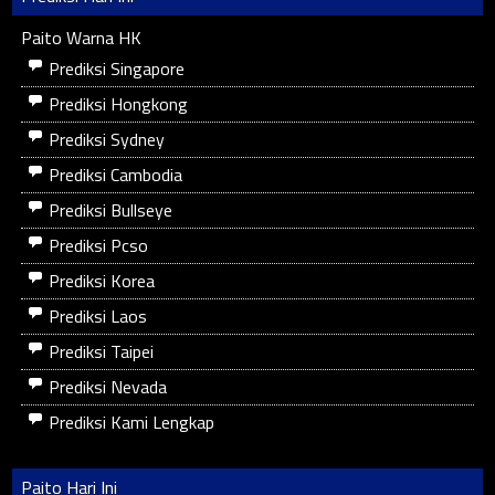
Paito Warna HK
Prediksi Singapore
Prediksi Hongkong
Prediksi Sydney
Prediksi Cambodia
Prediksi Bullseye
Prediksi Pcso
Prediksi Korea
Prediksi Laos
Prediksi Taipei
Prediksi Nevada
Prediksi Kami Lengkap
Paito Hari Ini