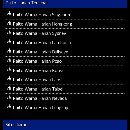
Paito Harian Tercepat
Paito Warna Harian Singapore
Paito Warna Harian Hongkong
Paito Warna Harian Sydney
Paito Warna Harian Cambodia
Paito Warna Harian Bullseye
Paito Warna Harian Pcso
Paito Warna Harian Korea
Paito Warna Harian Laos
Paito Warna Harian Taipei
Paito Warna Harian Nevada
Paito Warna Harian Lengkap
Situs kami