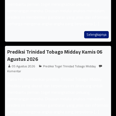
membantu pemain togel meningkatkan peluang
kemenangan mereka. Disusun melalui analisis mendalam,
prediksi ini memberikan gambaran yang jelas dan informasi
berharga mengenai angka-angka yang berpotensi [...]
Selengkapnya
Prediksi Trinidad Tobago Midday Kamis 06
Agustus 2026
05 Agustus 2026
Prediksi Togel Trinidad Tobago Midday
Komentar
Paito HK memberikan prediksi Trinidad Tobago Midday
Prediksi yang akurat dan terpercaya ini dirancang untuk
membantu pemain togel meningkatkan peluang
kemenangan mereka. Disusun melalui analisis mendalam,
prediksi ini memberikan gambaran yang jelas dan informasi
berharga mengenai angka-angka yang berpotensi [...]