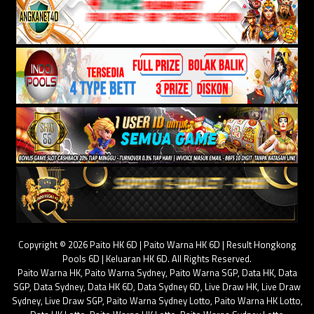
Copyright © 2026 Paito HK 6D | Paito Warna HK 6D | Result Hongkong
Pools 6D | Keluaran HK 6D. All Rights Reserved.
Paito Warna HK
,
Paito Warna Sydney
,
Paito Warna SGP
,
Data HK
,
Data
SGP
,
Data Sydney
,
Data HK 6D
,
Data Sydney 6D
,
Live Draw HK
,
Live Draw
Sydney
,
Live Draw SGP
,
Paito Warna Sydney Lotto
,
Paito Warna HK Lotto
,