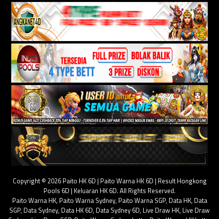
Copyright © 2026 Paito HK 6D | Paito Warna HK 6D | Result Hongkong
Pools 6D | Keluaran HK 6D. All Rights Reserved.
Paito Warna HK
,
Paito Warna Sydney
,
Paito Warna SGP
,
Data HK
,
Data
SGP
,
Data Sydney
,
Data HK 6D
,
Data Sydney 6D
,
Live Draw HK
,
Live Draw