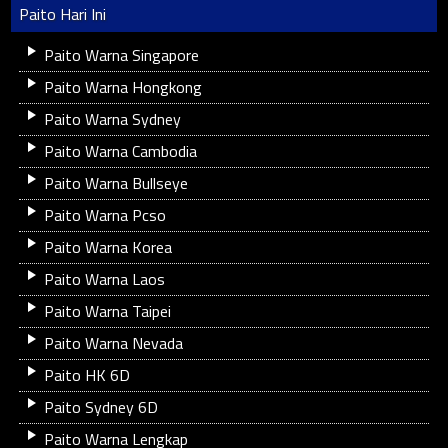
Paito Hari Ini
Paito Warna Singapore
Paito Warna Hongkong
Paito Warna Sydney
Paito Warna Cambodia
Paito Warna Bullseye
Paito Warna Pcso
Paito Warna Korea
Paito Warna Laos
Paito Warna Taipei
Paito Warna Nevada
Paito HK 6D
Paito Sydney 6D
Paito Warna Lengkap