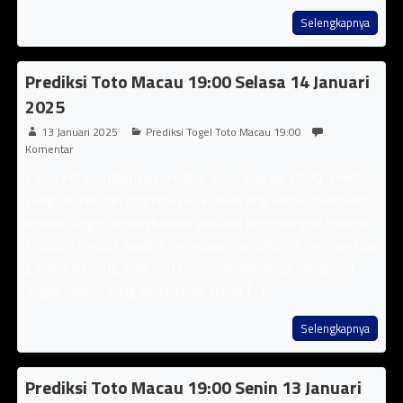
Selengkapnya
Prediksi Toto Macau 19:00 Selasa 14 Januari
2025
13 Januari 2025
Prediksi Togel Toto Macau 19:00
Komentar
Paito HK memberikan prediksi Toto Macau 19:00 Prediksi
yang akurat dan terpercaya ini dirancang untuk membantu
pemain togel meningkatkan peluang kemenangan mereka.
Disusun melalui analisis mendalam, prediksi ini memberikan
gambaran yang jelas dan informasi berharga mengenai
angka-angka yang berpotensi keluar [...]
Selengkapnya
Prediksi Toto Macau 19:00 Senin 13 Januari