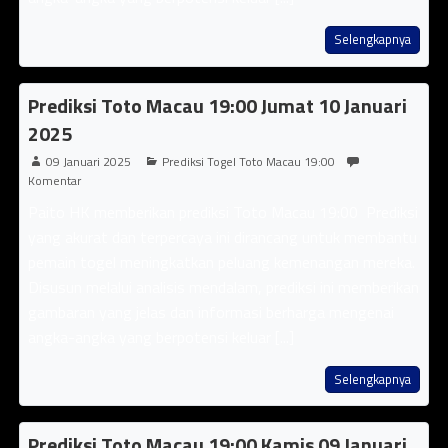
Selengkapnya
Prediksi Toto Macau 19:00 Jumat 10 Januari
2025
09 Januari 2025
Prediksi Togel Toto Macau 19:00
Komentar
Paito HK memberikan prediksi Toto Macau 19:00 Prediksi
yang akurat dan terpercaya ini dirancang untuk membantu
pemain togel meningkatkan peluang kemenangan mereka.
Disusun melalui analisis mendalam, prediksi ini memberikan
gambaran yang jelas dan informasi berharga mengenai
angka-angka yang berpotensi keluar [...]
Selengkapnya
Prediksi Toto Macau 19:00 Kamis 09 Januari