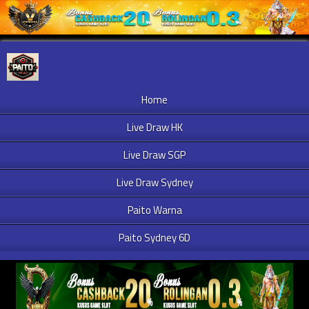
Home
Live Draw HK
Live Draw SGP
Live Draw Sydney
Paito Warna
Paito Sydney 6D