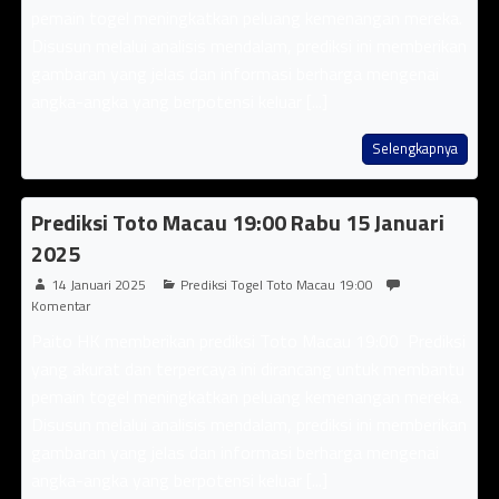
pemain togel meningkatkan peluang kemenangan mereka.
Disusun melalui analisis mendalam, prediksi ini memberikan
gambaran yang jelas dan informasi berharga mengenai
angka-angka yang berpotensi keluar [...]
Selengkapnya
Prediksi Toto Macau 19:00 Rabu 15 Januari
2025
14 Januari 2025
Prediksi Togel Toto Macau 19:00
Komentar
Paito HK memberikan prediksi Toto Macau 19:00 Prediksi
yang akurat dan terpercaya ini dirancang untuk membantu
pemain togel meningkatkan peluang kemenangan mereka.
Disusun melalui analisis mendalam, prediksi ini memberikan
gambaran yang jelas dan informasi berharga mengenai
angka-angka yang berpotensi keluar [...]