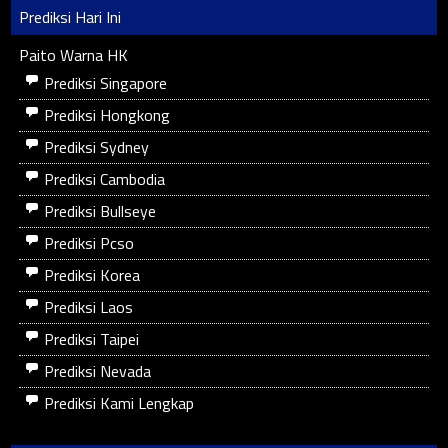
Prediksi Hari Ini
Paito Warna HK
Prediksi Singapore
Prediksi Hongkong
Prediksi Sydney
Prediksi Cambodia
Prediksi Bullseye
Prediksi Pcso
Prediksi Korea
Prediksi Laos
Prediksi Taipei
Prediksi Nevada
Prediksi Kami Lengkap