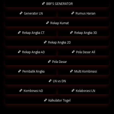
BBFS GENERATOR
Generator LN
Rumus Harian
Rekap Kumat
Rekap Angka CT
Rekap Angka 3D
Rekap Angka 2D
Rekap Angka 4D
Pola Dasar All
Pola Dasar
Pembalik Angka
Multi Kombinasi
LN vs DN
Kombinasi 4D
Kolaborasi LN
Kalkulator Togel