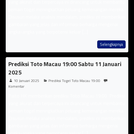
yang akurat dan terpercaya ini dirancang untuk membantu
pemain togel meningkatkan peluang kemenangan mereka.
Disusun melalui analisis mendalam, prediksi ini memberikan
gambaran yang jelas dan informasi berharga mengenai
angka-angka yang berpotensi keluar [...]
Selengkapnya
Prediksi Toto Macau 19:00 Sabtu 11 Januari
2025
10 Januari 2025
Prediksi Togel Toto Macau 19:00
Komentar
Paito HK memberikan prediksi Toto Macau 19:00 Prediksi
yang akurat dan terpercaya ini dirancang untuk membantu
pemain togel meningkatkan peluang kemenangan mereka.
Disusun melalui analisis mendalam, prediksi ini memberikan
gambaran yang jelas dan informasi berharga mengenai
angka-angka yang berpotensi keluar [...]