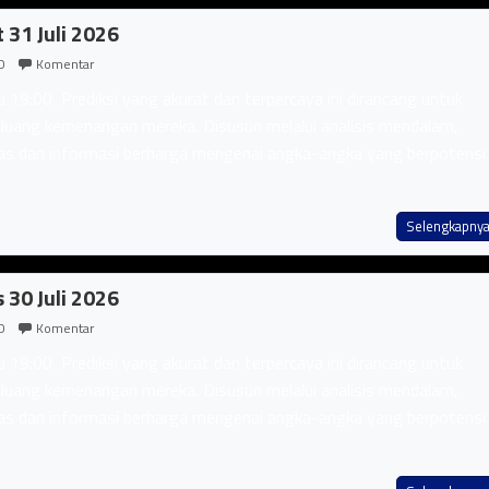
 31 Juli 2026
0
Komentar
19:00 Prediksi yang akurat dan terpercaya ini dirancang untuk
uang kemenangan mereka. Disusun melalui analisis mendalam,
elas dan informasi berharga mengenai angka-angka yang berpotensi
Selengkapny
 30 Juli 2026
0
Komentar
19:00 Prediksi yang akurat dan terpercaya ini dirancang untuk
uang kemenangan mereka. Disusun melalui analisis mendalam,
elas dan informasi berharga mengenai angka-angka yang berpotensi