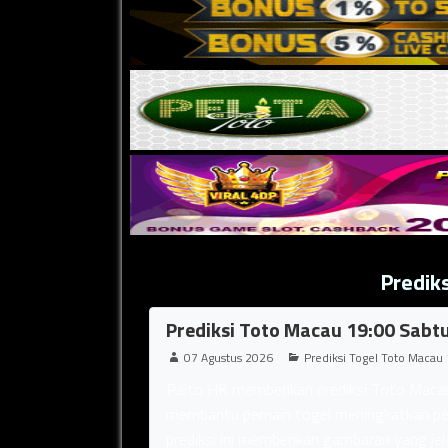
Predik
Prediksi Toto Macau 19:00 Sabt
07 Agustus 2026
Prediksi Togel Toto Macau
Paito HK memberikan prediksi Toto Macau 
membantu pemain togel meningkatkan pel
prediksi ini memberikan gambaran yang j