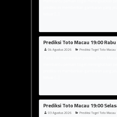
membantu pemain togel meningkatkan pel
prediksi ini memberikan gambaran yang j
keluar [...]
Prediksi Toto Macau 19:00 Rabu
04 Agustus 2026
Prediksi Togel Toto Macau
Paito HK memberikan prediksi Toto Macau 
membantu pemain togel meningkatkan pel
prediksi ini memberikan gambaran yang j
keluar [...]
Prediksi Toto Macau 19:00 Sela
03 Agustus 2026
Prediksi Togel Toto Macau