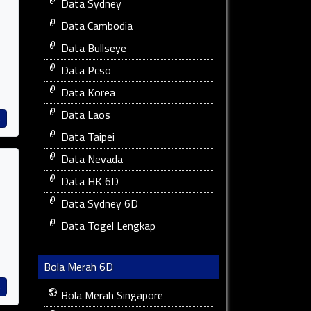
Data Sydney
Data Cambodia
Data Bullseye
Data Pcso
Data Korea
Data Laos
a
Data Taipei
Data Nevada
Data HK 6D
Data Sydney 6D
Data Togel Lengkap
Bola Merah 6D
a
Bola Merah Singapore