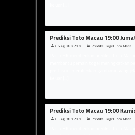
keluar [...]
Prediksi Toto Macau 19:00 Juma
06 Agustus 2026
Prediksi Togel Toto Macau
Paito HK memberikan prediksi Toto Macau 
membantu pemain togel meningkatkan pel
prediksi ini memberikan gambaran yang j
keluar [...]
Prediksi Toto Macau 19:00 Kami
05 Agustus 2026
Prediksi Togel Toto Macau
Paito HK memberikan prediksi Toto Macau 