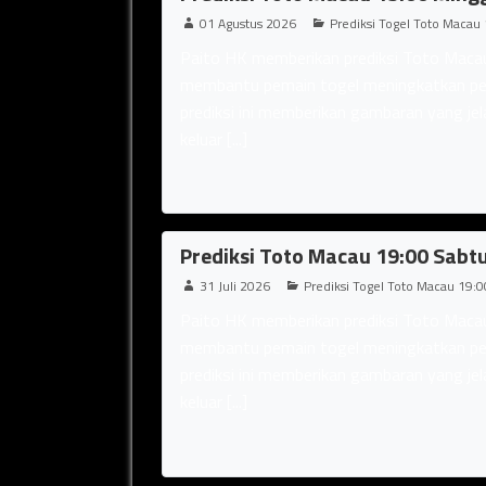
01 Agustus 2026
Prediksi Togel Toto Macau
Paito HK memberikan prediksi Toto Macau 
membantu pemain togel meningkatkan pel
prediksi ini memberikan gambaran yang j
keluar [...]
Prediksi Toto Macau 19:00 Sabt
31 Juli 2026
Prediksi Togel Toto Macau 19:0
Paito HK memberikan prediksi Toto Macau 
membantu pemain togel meningkatkan pel
prediksi ini memberikan gambaran yang j
keluar [...]