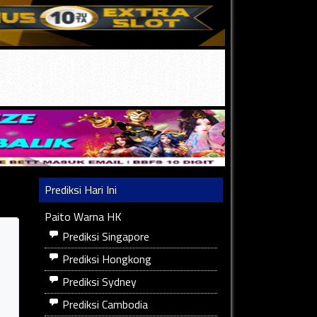
Prediksi Hari Ini
Paito Warna HK
Prediksi Singapore
Prediksi Hongkong
Prediksi Sydney
Prediksi Cambodia