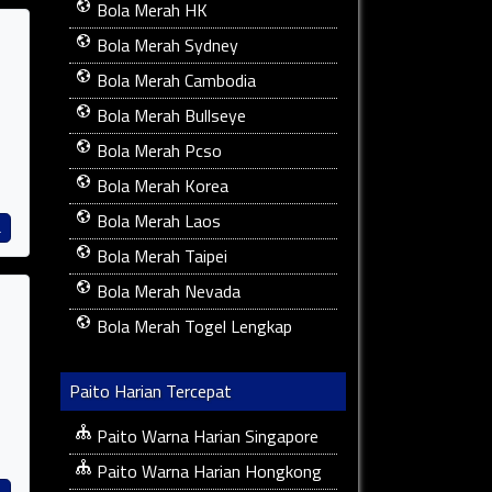
Bola Merah HK
Bola Merah Sydney
Bola Merah Cambodia
Bola Merah Bullseye
Bola Merah Pcso
Bola Merah Korea
Bola Merah Laos
a
Bola Merah Taipei
Bola Merah Nevada
Bola Merah Togel Lengkap
Paito Harian Tercepat
Paito Warna Harian Singapore
Paito Warna Harian Hongkong