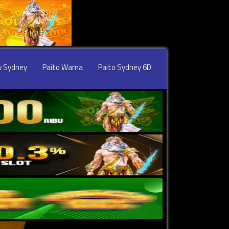
w Sydney
Paito Warna
Paito Sydney 6D