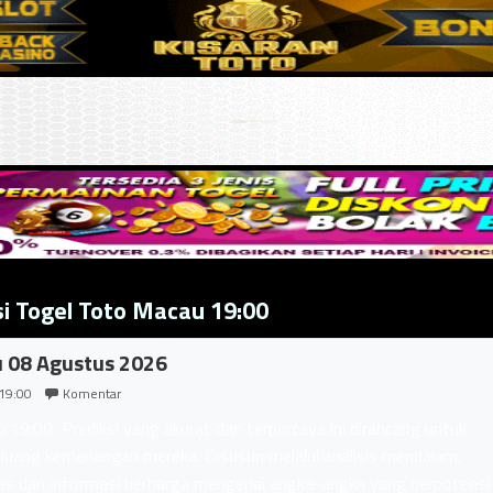
si Togel Toto Macau 19:00
u 08 Agustus 2026
 19:00
Komentar
19:00 Prediksi yang akurat dan terpercaya ini dirancang untuk
uang kemenangan mereka. Disusun melalui analisis mendalam,
elas dan informasi berharga mengenai angka-angka yang berpotensi