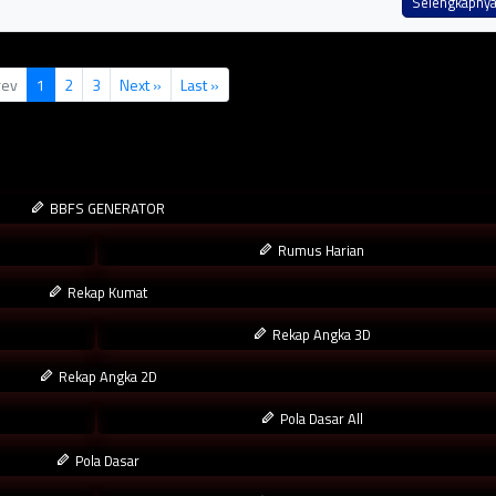
Selengkapny
rev
1
2
3
Next »
Last »
BBFS GENERATOR
Rumus Harian
Rekap Kumat
Rekap Angka 3D
Rekap Angka 2D
Pola Dasar All
Pola Dasar