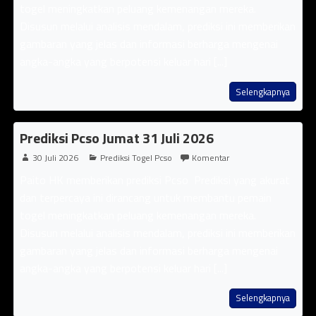
togel meningkatkan peluang kemenangan mereka.
Disusun melalui analisis mendalam, prediksi ini memberikan
gambaran yang jelas dan informasi berharga mengenai
angka-angka yang berpotensi keluar hari [...]
Selengkapnya
Prediksi Pcso Jumat 31 Juli 2026
30 Juli 2026
Prediksi Togel Pcso
Komentar
Paito HK memberikan prediksi Pcso Prediksi yang akurat
dan terpercaya ini dirancang untuk membantu pemain
togel meningkatkan peluang kemenangan mereka.
Disusun melalui analisis mendalam, prediksi ini memberikan
gambaran yang jelas dan informasi berharga mengenai
angka-angka yang berpotensi keluar hari [...]
Selengkapnya