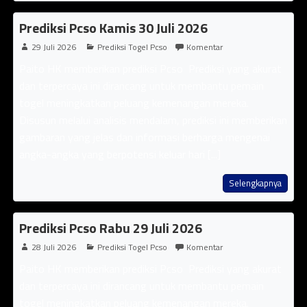
Prediksi Pcso Kamis 30 Juli 2026
29 Juli 2026
Prediksi Togel Pcso
Komentar
Paito HK memberikan prediksi Pcso Prediksi yang akurat
dan terpercaya ini dirancang untuk membantu pemain
togel meningkatkan peluang kemenangan mereka.
Disusun melalui analisis mendalam, prediksi ini memberikan
gambaran yang jelas dan informasi berharga mengenai
angka-angka yang berpotensi keluar hari [...]
Selengkapnya
Prediksi Pcso Rabu 29 Juli 2026
28 Juli 2026
Prediksi Togel Pcso
Komentar
Paito HK memberikan prediksi Pcso Prediksi yang akurat
dan terpercaya ini dirancang untuk membantu pemain
togel meningkatkan peluang kemenangan mereka.