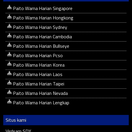
Paito Warna Harian Singapore
Paito Warna Harian Hongkong
Paito Warna Harian Sydney
Paito Warna Harian Cambodia
Paito Warna Harian Bullseye
Paito Warna Harian Pcso
Paito Warna Harian Korea
Paito Warna Harian Laos
Paito Warna Harian Taipei
Paito Warna Harian Nevada
Paito Warna Harian Lengkap
Situs kami
Virdsam SDY