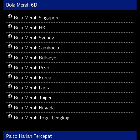
Bola Merah 6D
Bola Merah Singapore
Bola Merah HK
Bola Merah Sydney
Bola Merah Cambodia
Bola Merah Bullseye
Bola Merah Pcso
Bola Merah Korea
Bola Merah Laos
Bola Merah Taipei
Bola Merah Nevada
Bola Merah Togel Lengkap
Paito Harian Tercepat