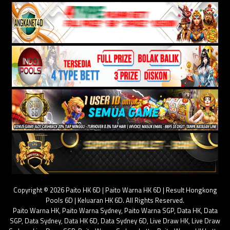
Copyright © 2026 Paito HK 6D | Paito Warna HK 6D | Result Hongkong
Pools 6D | Keluaran HK 6D. All Rights Reserved.
Paito Warna HK
,
Paito Warna Sydney
,
Paito Warna SGP
,
Data HK
,
Data
SGP
,
Data Sydney
,
Data HK 6D
,
Data Sydney 6D
,
Live Draw HK
,
Live Draw