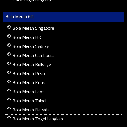
Bola Merah 6D
Bola Merah Singapore
Bola Merah HK
Bola Merah Sydney
Bola Merah Cambodia
Bola Merah Bullseye
Bola Merah Pcso
Bola Merah Korea
Bola Merah Laos
Bola Merah Taipei
Bola Merah Nevada
Bola Merah Togel Lengkap