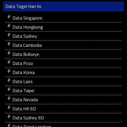
Data Togel Hari Ini
Data Singapore
Data Hongkong
Data Sydney
Data Cambodia
Data Bullseye
Data Pcso
Data Korea
Data Laos
Data Taipei
Data Nevada
Data HK 6D
Data Sydney 6D
Data Togel Lengkap