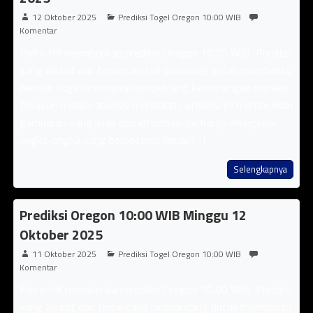
12 Oktober 2025
Prediksi Togel Oregon 10:00 WIB
Komentar
Paito HK memberikan prediksi Oregon 10:00 WIB Prediksi
yang akurat dan terpercaya ini dirancang untuk membantu
pemain togel meningkatkan peluang kemenangan mereka.
Disusun melalui analisis mendalam, prediksi ini memberikan
gambaran yang jelas dan informasi berharga mengenai
angka-angka yang berpotensi keluar [...]
Selengkapnya
Prediksi Oregon 10:00 WIB Minggu 12
Oktober 2025
11 Oktober 2025
Prediksi Togel Oregon 10:00 WIB
Komentar
Paito HK memberikan prediksi Oregon 10:00 WIB Prediksi
yang akurat dan terpercaya ini dirancang untuk membantu