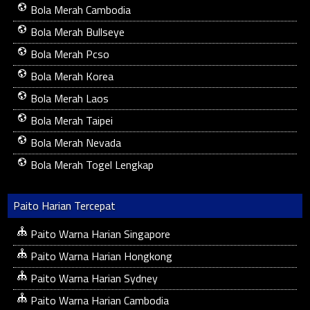
Bola Merah Cambodia
Bola Merah Bullseye
Bola Merah Pcso
Bola Merah Korea
Bola Merah Laos
Bola Merah Taipei
Bola Merah Nevada
Bola Merah Togel Lengkap
Paito Harian Tercepat
Paito Warna Harian Singapore
Paito Warna Harian Hongkong
Paito Warna Harian Sydney
Paito Warna Harian Cambodia