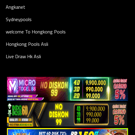
Angkanet
Sydneypools
welcome To Hongkong Pools
Hongkong Pools Asli
Live Draw Hk Asli