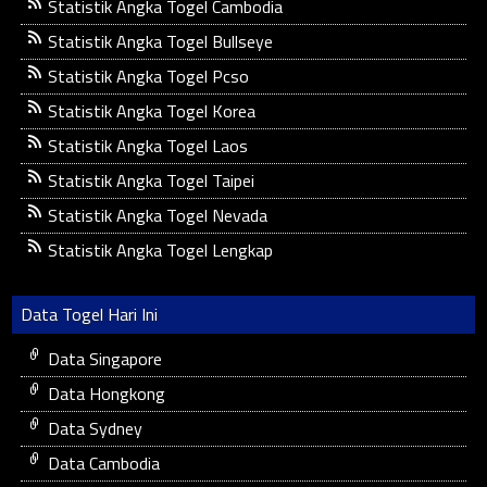
Statistik Angka Togel Cambodia
Statistik Angka Togel Bullseye
Statistik Angka Togel Pcso
Statistik Angka Togel Korea
Statistik Angka Togel Laos
Statistik Angka Togel Taipei
Statistik Angka Togel Nevada
Statistik Angka Togel Lengkap
Data Togel Hari Ini
Data Singapore
Data Hongkong
Data Sydney
Data Cambodia