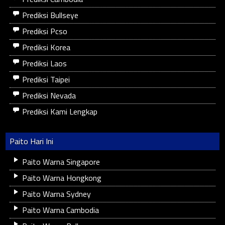
Prediksi Bullseye
Prediksi Pcso
Prediksi Korea
Prediksi Laos
Prediksi Taipei
Prediksi Nevada
Prediksi Kami Lengkap
Paito Hari Ini
Paito Warna Singapore
Paito Warna Hongkong
Paito Warna Sydney
Paito Warna Cambodia