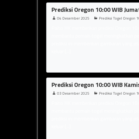
Prediksi Oregon 10:00 WIB Jum
04 Desember 2025
Prediksi Togel Oregon 
Paito HK memberikan prediksi Oregon 10:0
membantu pemain togel meningkatkan pel
prediksi ini memberikan gambaran yang j
keluar [...]
Prediksi Oregon 10:00 WIB Kam
03 Desember 2025
Prediksi Togel Oregon 
Paito HK memberikan prediksi Oregon 10:0
membantu pemain togel meningkatkan pel
prediksi ini memberikan gambaran yang j
keluar [...]