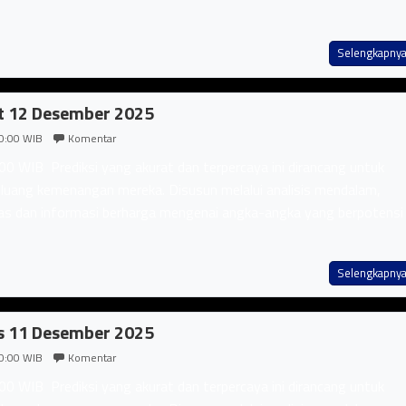
Selengkapny
at 12 Desember 2025
10:00 WIB
Komentar
0 WIB Prediksi yang akurat dan terpercaya ini dirancang untuk
uang kemenangan mereka. Disusun melalui analisis mendalam,
elas dan informasi berharga mengenai angka-angka yang berpotensi
Selengkapny
is 11 Desember 2025
10:00 WIB
Komentar
0 WIB Prediksi yang akurat dan terpercaya ini dirancang untuk