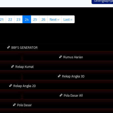
Selengkapny
21
22
23
24
25
26
Next »
Last »
BBFS GENERATOR
Rumus Harian
Rekap Kumat
Rekap Angka 3D
Rekap Angka 2D
Pola Dasar All
Pola Dasar