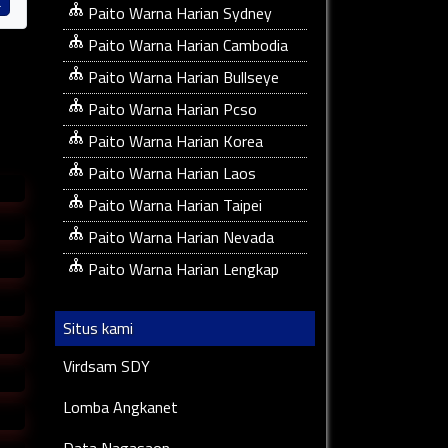
a
Paito Warna Harian Sydney
Paito Warna Harian Cambodia
Paito Warna Harian Bullseye
Paito Warna Harian Pcso
Paito Warna Harian Korea
Paito Warna Harian Laos
Paito Warna Harian Taipei
Paito Warna Harian Nevada
Paito Warna Harian Lengkap
Situs kami
Virdsam SDY
Lomba Angkanet
Data Nagasaon