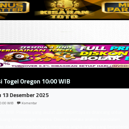
si Togel Oregon 10:00 WIB
u 13 Desember 2025
10:00 WIB
Komentar
0 WIB Prediksi yang akurat dan terpercaya ini dirancang untuk
uang kemenangan mereka. Disusun melalui analisis mendalam,
elas dan informasi berharga mengenai angka-angka yang berpotensi