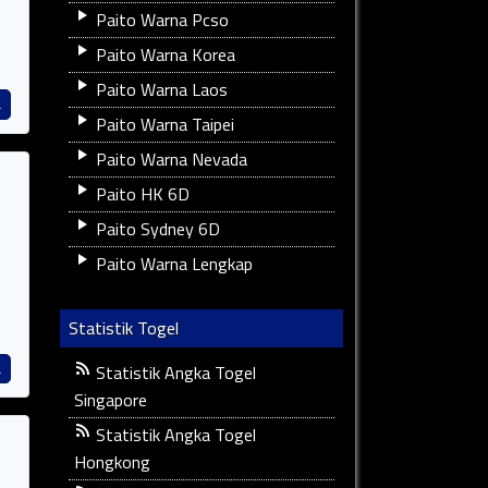
Paito Warna Pcso
Paito Warna Korea
Paito Warna Laos
a
Paito Warna Taipei
Paito Warna Nevada
Paito HK 6D
Paito Sydney 6D
Paito Warna Lengkap
Statistik Togel
a
Statistik Angka Togel
Singapore
Statistik Angka Togel
Hongkong