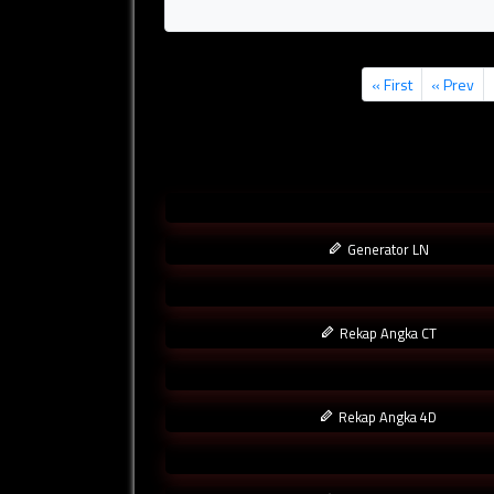
« First
« Prev
Generator LN
Rekap Angka CT
Rekap Angka 4D