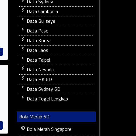
Data Sydney
Data Cambodia
Data Bullseye
Data Pcso
Data Korea
Data Laos
a
Data Taipei
Data Nevada
Data HK 6D
Data Sydney 6D
Data Togel Lengkap
Bola Merah 6D
a
Bola Merah Singapore