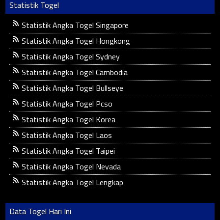
Statistik Togel
Statistik Angka Togel Singapore
Statistik Angka Togel Hongkong
Statistik Angka Togel Sydney
Statistik Angka Togel Cambodia
Statistik Angka Togel Bullseye
Statistik Angka Togel Pcso
Statistik Angka Togel Korea
Statistik Angka Togel Laos
Statistik Angka Togel Taipei
Statistik Angka Togel Nevada
Statistik Angka Togel Lengkap
Data Togel Hari Ini