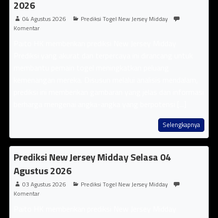
2026
04 Agustus 2026
Prediksi Togel New Jersey Midday
Komentar
Paito HK memberikan prediksi New Jersey Midday
Prediksi yang akurat dan terpercaya ini dirancang untuk
membantu pemain togel meningkatkan peluang
kemenangan mereka. Disusun melalui analisis mendalam,
prediksi ini memberikan gambaran yang jelas dan informasi
berharga mengenai angka-angka yang berpotensi [...]
Selengkapnya
Prediksi New Jersey Midday Selasa 04
Agustus 2026
03 Agustus 2026
Prediksi Togel New Jersey Midday
Komentar
Paito HK memberikan prediksi New Jersey Midday