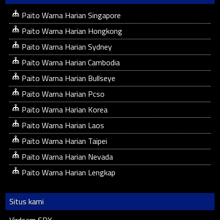
Paito Warna Harian Singapore
Paito Warna Harian Hongkong
Paito Warna Harian Sydney
Paito Warna Harian Cambodia
Paito Warna Harian Bullseye
Paito Warna Harian Pcso
Paito Warna Harian Korea
Paito Warna Harian Laos
Paito Warna Harian Taipei
Paito Warna Harian Nevada
Paito Warna Harian Lengkap
Situs kami
Virdsam SDY