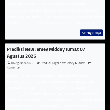
membantu pemain togel meningkatkan peluang
kemenangan mereka. Disusun melalui analisis mendalam,
prediksi ini memberikan gambaran yang jelas dan informasi
berharga mengenai angka-angka yang berpotensi [...]
Selengkapnya
Prediksi New Jersey Midday Jumat 07
Agustus 2026
06 Agustus 2026
Prediksi Togel New Jersey Midday
Komentar
Paito HK memberikan prediksi New Jersey Midday
Prediksi yang akurat dan terpercaya ini dirancang untuk
membantu pemain togel meningkatkan peluang
kemenangan mereka. Disusun melalui analisis mendalam,
prediksi ini memberikan gambaran yang jelas dan informasi
berharga mengenai angka-angka yang berpotensi [...]