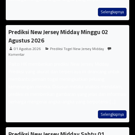
Selengkapnya
Prediksi New Jersey Midday Minggu 02
Agustus 2026
01 Agustus 2026
Prediksi Togel New Jersey Midday
Komentar
Paito HK memberikan prediksi New Jersey Midday
Prediksi yang akurat dan terpercaya ini dirancang untuk
membantu pemain togel meningkatkan peluang
kemenangan mereka. Disusun melalui analisis mendalam,
prediksi ini memberikan gambaran yang jelas dan informasi
berharga mengenai angka-angka yang berpotensi [...]
Selengkapnya
Prediksi New Jersey Midday Sabtu 01