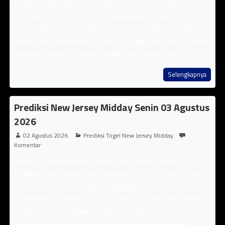
Prediksi yang akurat dan terpercaya ini dirancang untuk
membantu pemain togel meningkatkan peluang
kemenangan mereka. Disusun melalui analisis mendalam,
prediksi ini memberikan gambaran yang jelas dan informasi
berharga mengenai angka-angka yang berpotensi [...]
Selengkapnya
Prediksi New Jersey Midday Senin 03 Agustus
2026
02 Agustus 2026
Prediksi Togel New Jersey Midday
Komentar
Paito HK memberikan prediksi New Jersey Midday
Prediksi yang akurat dan terpercaya ini dirancang untuk
membantu pemain togel meningkatkan peluang
kemenangan mereka. Disusun melalui analisis mendalam,
prediksi ini memberikan gambaran yang jelas dan informasi
berharga mengenai angka-angka yang berpotensi [...]