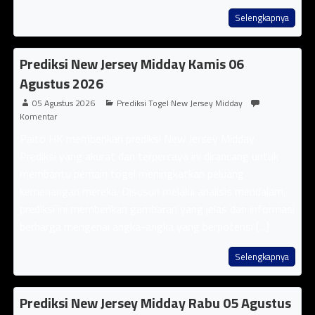
Selengkapnya
Prediksi New Jersey Midday Kamis 06
Agustus 2026
05 Agustus 2026
Prediksi Togel New Jersey Midday
Komentar
Paito HK memberikan prediksi New Jersey Midday
Prediksi yang akurat dan terpercaya ini dirancang untuk
membantu pemain togel meningkatkan peluang
kemenangan mereka. Disusun melalui analisis mendalam,
prediksi ini memberikan gambaran yang jelas dan informasi
berharga mengenai angka-angka yang berpotensi [...]
Selengkapnya
Prediksi New Jersey Midday Rabu 05 Agustus