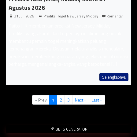
Agustus 2026
31 Juli 2026
Prediksi Togel New Jersey Midday
Komentar
Paito HK memberikan prediksi New Jersey Midday
Prediksi yang akurat dan terpercaya ini dirancang untuk
membantu pemain togel meningkatkan peluang
kemenangan mereka. Disusun melalui analisis mendalam,
prediksi ini memberikan gambaran yang jelas dan informasi
berharga mengenai angka-angka yang berpotensi [...]
Selengkapnya
« Prev
1
2
3
Next »
Last »
BBFS GENERATOR