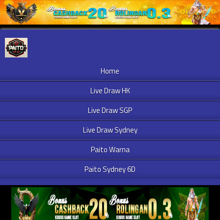
Home
Live Draw HK
Live Draw SGP
Live Draw Sydney
Paito Warna
Paito Sydney 6D