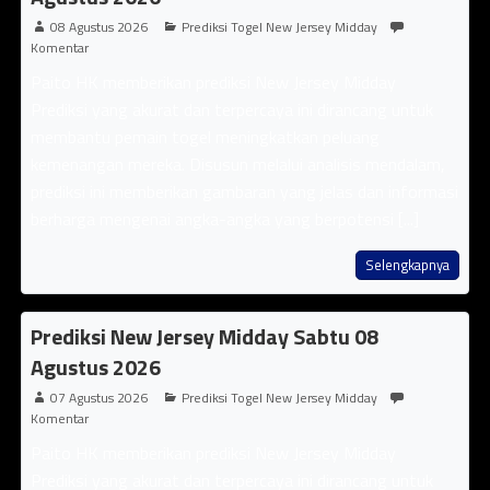
08 Agustus 2026
Prediksi Togel New Jersey Midday
Komentar
Paito HK memberikan prediksi New Jersey Midday
Prediksi yang akurat dan terpercaya ini dirancang untuk
membantu pemain togel meningkatkan peluang
kemenangan mereka. Disusun melalui analisis mendalam,
prediksi ini memberikan gambaran yang jelas dan informasi
berharga mengenai angka-angka yang berpotensi [...]
Selengkapnya
Prediksi New Jersey Midday Sabtu 08
Agustus 2026
07 Agustus 2026
Prediksi Togel New Jersey Midday
Komentar
Paito HK memberikan prediksi New Jersey Midday
Prediksi yang akurat dan terpercaya ini dirancang untuk