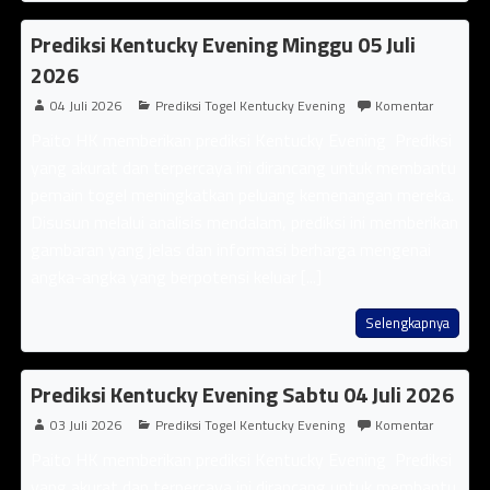
Prediksi Kentucky Evening Minggu 05 Juli
2026
04 Juli 2026
Prediksi Togel Kentucky Evening
Komentar
Paito HK memberikan prediksi Kentucky Evening Prediksi
yang akurat dan terpercaya ini dirancang untuk membantu
pemain togel meningkatkan peluang kemenangan mereka.
Disusun melalui analisis mendalam, prediksi ini memberikan
gambaran yang jelas dan informasi berharga mengenai
angka-angka yang berpotensi keluar [...]
Selengkapnya
Prediksi Kentucky Evening Sabtu 04 Juli 2026
03 Juli 2026
Prediksi Togel Kentucky Evening
Komentar
Paito HK memberikan prediksi Kentucky Evening Prediksi
yang akurat dan terpercaya ini dirancang untuk membantu