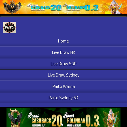
Home
Live Draw HK
Live Draw SGP
Live Draw Sydney
Paito Warna
Paito Sydney 6D