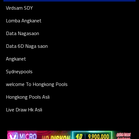
Virdsam SDY
Lomba Angkanet
Data Nagasaon
Data 6D Naga saon
Angkanet
Sydneypools
welcome To Hongkong Pools
Hongkong Pools Asli
Live Draw Hk Asli