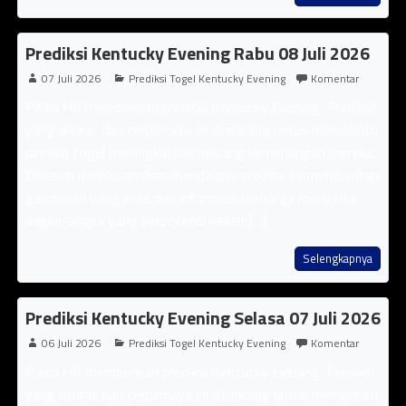
Prediksi Kentucky Evening Rabu 08 Juli 2026
07 Juli 2026
Prediksi Togel Kentucky Evening
Komentar
Paito HK memberikan prediksi Kentucky Evening Prediksi
yang akurat dan terpercaya ini dirancang untuk membantu
pemain togel meningkatkan peluang kemenangan mereka.
Disusun melalui analisis mendalam, prediksi ini memberikan
gambaran yang jelas dan informasi berharga mengenai
angka-angka yang berpotensi keluar [...]
Selengkapnya
Prediksi Kentucky Evening Selasa 07 Juli 2026
06 Juli 2026
Prediksi Togel Kentucky Evening
Komentar
Paito HK memberikan prediksi Kentucky Evening Prediksi
yang akurat dan terpercaya ini dirancang untuk membantu