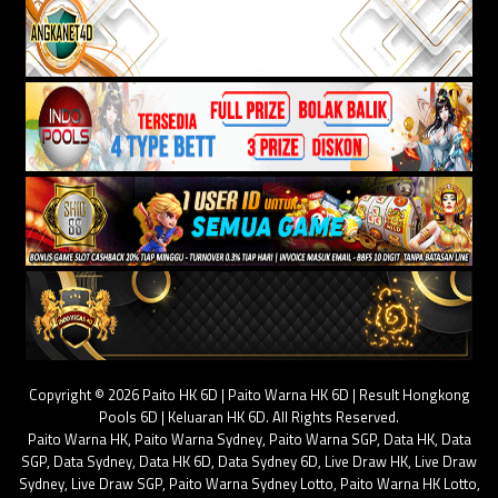
Copyright © 2026 Paito HK 6D | Paito Warna HK 6D | Result Hongkong
Pools 6D | Keluaran HK 6D. All Rights Reserved.
Paito Warna HK
,
Paito Warna Sydney
,
Paito Warna SGP
,
Data HK
,
Data
SGP
,
Data Sydney
,
Data HK 6D
,
Data Sydney 6D
,
Live Draw HK
,
Live Draw
Sydney
,
Live Draw SGP
,
Paito Warna Sydney Lotto
,
Paito Warna HK Lotto
,