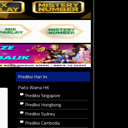
Prediksi Hari Ini
Paito Warna HK
Prediksi Singapore
Prediksi Hongkong
Prediksi Sydney
Prediksi Cambodia