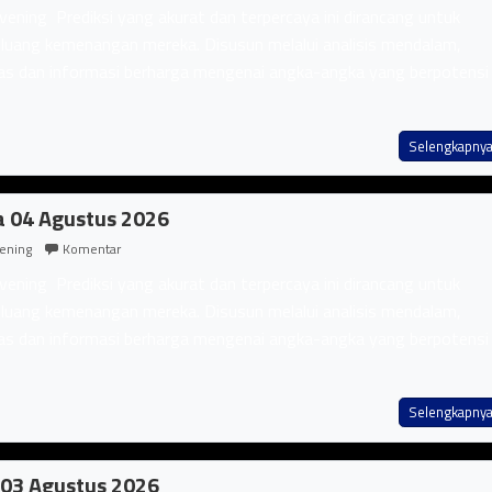
ening Prediksi yang akurat dan terpercaya ini dirancang untuk
uang kemenangan mereka. Disusun melalui analisis mendalam,
elas dan informasi berharga mengenai angka-angka yang berpotensi
Selengkapny
a 04 Agustus 2026
vening
Komentar
ening Prediksi yang akurat dan terpercaya ini dirancang untuk
uang kemenangan mereka. Disusun melalui analisis mendalam,
elas dan informasi berharga mengenai angka-angka yang berpotensi
Selengkapny
 03 Agustus 2026