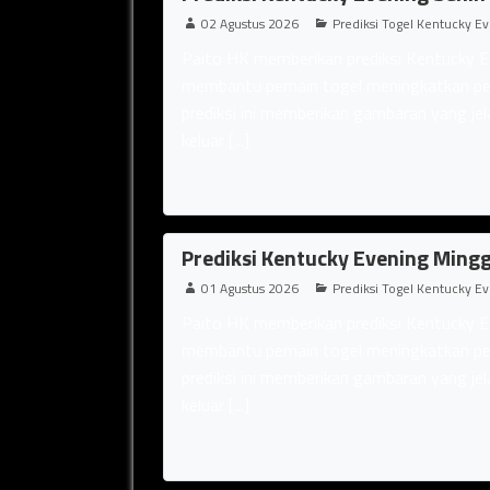
02 Agustus 2026
Prediksi Togel Kentucky E
Paito HK memberikan prediksi Kentucky Ev
membantu pemain togel meningkatkan pel
prediksi ini memberikan gambaran yang j
keluar [...]
Prediksi Kentucky Evening Ming
01 Agustus 2026
Prediksi Togel Kentucky E
Paito HK memberikan prediksi Kentucky Ev
membantu pemain togel meningkatkan pel
prediksi ini memberikan gambaran yang j
keluar [...]