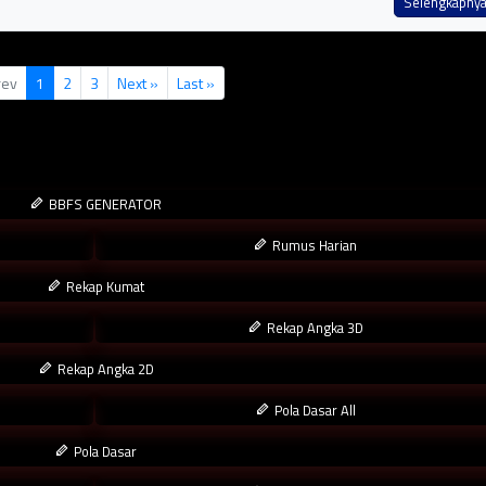
Selengkapny
rev
1
2
3
Next »
Last »
BBFS GENERATOR
Rumus Harian
Rekap Kumat
Rekap Angka 3D
Rekap Angka 2D
Pola Dasar All
Pola Dasar