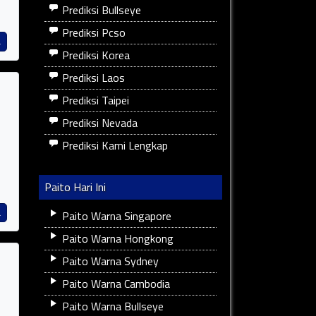
Prediksi Bullseye
Prediksi Pcso
a
Prediksi Korea
Prediksi Laos
Prediksi Taipei
Prediksi Nevada
Prediksi Kami Lengkap
Paito Hari Ini
a
Paito Warna Singapore
Paito Warna Hongkong
Paito Warna Sydney
Paito Warna Cambodia
Paito Warna Bullseye