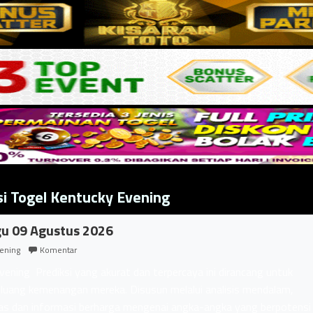
si Togel Kentucky Evening
gu 09 Agustus 2026
vening
Komentar
ening Prediksi yang akurat dan terpercaya ini dirancang untuk
uang kemenangan mereka. Disusun melalui analisis mendalam,
elas dan informasi berharga mengenai angka-angka yang berpotensi