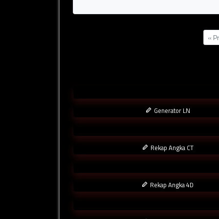
« P
Generator LN
Rekap Angka CT
Rekap Angka 4D