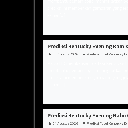
membantu pemain togel meningkatkan pel
prediksi ini memberikan gambaran yang j
keluar [...]
Prediksi Kentucky Evening Kami
05 Agustus 2026
Prediksi Togel Kentucky E
Paito HK memberikan prediksi Kentucky Ev
membantu pemain togel meningkatkan pel
prediksi ini memberikan gambaran yang j
keluar [...]
Prediksi Kentucky Evening Rabu
04 Agustus 2026
Prediksi Togel Kentucky E