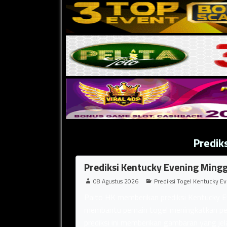
Predik
Prediksi Kentucky Evening Ming
08 Agustus 2026
Prediksi Togel Kentucky E
Paito HK memberikan prediksi Kentucky Ev
membantu pemain togel meningkatkan pel
prediksi ini memberikan gambaran yang j