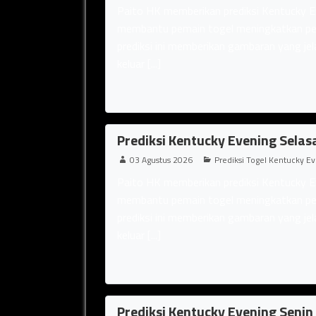
Paito HK memberikan prediksi Kentucky Ev
membantu pemain togel meningkatkan pel
prediksi ini memberikan gambaran yang j
keluar [...]
Prediksi Kentucky Evening Selas
03 Agustus 2026
Prediksi Togel Kentucky E
Paito HK memberikan prediksi Kentucky Ev
membantu pemain togel meningkatkan pel
prediksi ini memberikan gambaran yang j
keluar [...]
Prediksi Kentucky Evening Senin