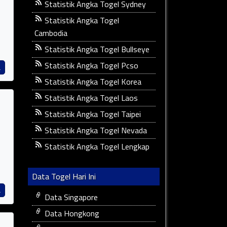
Statistik Angka Togel Sydney
Statistik Angka Togel
Cambodia
Statistik Angka Togel Bullseye
Statistik Angka Togel Pcso
a
Statistik Angka Togel Korea
Statistik Angka Togel Laos
Statistik Angka Togel Taipei
Statistik Angka Togel Nevada
Statistik Angka Togel Lengkap
Data Togel Hari Ini
a
Data Singapore
Data Hongkong