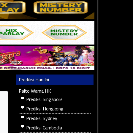
Prediksi Hari Ini
Paito Warna HK
Prediksi Singapore
Prediksi Hongkong
Prediksi Sydney
Prediksi Cambodia