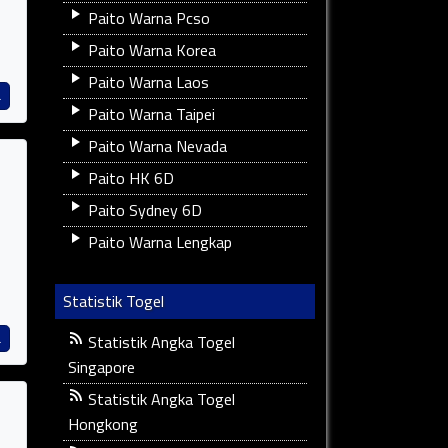
Paito Warna Pcso
Paito Warna Korea
Paito Warna Laos
a
Paito Warna Taipei
Paito Warna Nevada
Paito HK 6D
Paito Sydney 6D
Paito Warna Lengkap
Statistik Togel
a
Statistik Angka Togel
Singapore
Statistik Angka Togel
Hongkong