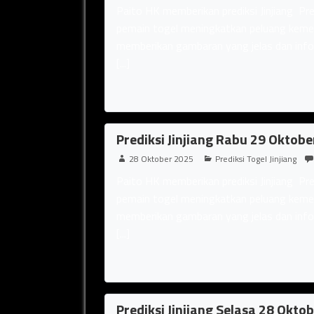
Paito HK memberikan prediksi Jinjiang Pr
pemain togel meningkatkan peluang kemena
memberikan gambaran yang jelas dan info
[...]
Prediksi Jinjiang Rabu 29 Oktob
28 Oktober 2025
Prediksi Togel Jinjiang
Paito HK memberikan prediksi Jinjiang Pr
pemain togel meningkatkan peluang kemena
memberikan gambaran yang jelas dan info
[...]
Prediksi Jinjiang Selasa 28 Okto