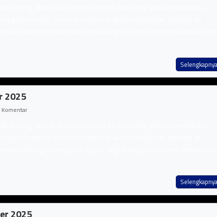
ediksi yang akurat dan terpercaya ini dirancang untuk membantu
ngan mereka. Disusun melalui analisis mendalam, prediksi ini
rmasi berharga mengenai angka-angka yang berpotensi keluar hari
Selengkapny
er 2025
Komentar
ediksi yang akurat dan terpercaya ini dirancang untuk membantu
ngan mereka. Disusun melalui analisis mendalam, prediksi ini
rmasi berharga mengenai angka-angka yang berpotensi keluar hari
Selengkapny
ber 2025