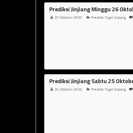
Prediksi Jinjiang Minggu 26 Okt
25 Oktober 2025
Prediksi Togel Jinjiang
Paito HK memberikan prediksi Jinjiang Pr
pemain togel meningkatkan peluang kemena
memberikan gambaran yang jelas dan info
[...]
Prediksi Jinjiang Sabtu 25 Oktob
24 Oktober 2025
Prediksi Togel Jinjiang
Paito HK memberikan prediksi Jinjiang Pr
pemain togel meningkatkan peluang kemena
memberikan gambaran yang jelas dan info
[...]