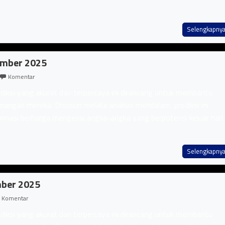
Selengkapny
vember 2025
Komentar
ediksi yang akurat dan terpercaya ini dirancang untuk membantu
ngan mereka. Disusun melalui analisis mendalam, prediksi ini
rmasi berharga mengenai angka-angka yang berpotensi keluar hari
Selengkapny
mber 2025
Komentar
ediksi yang akurat dan terpercaya ini dirancang untuk membantu