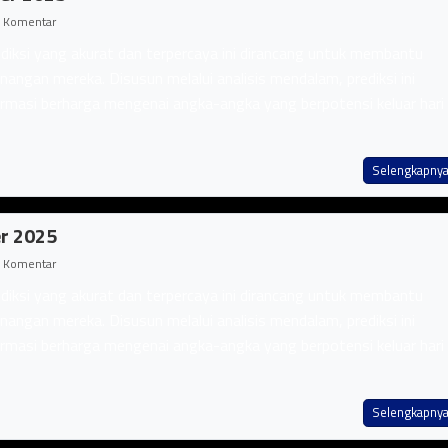
Komentar
ediksi yang akurat dan terpercaya ini dirancang untuk membantu
ngan mereka. Disusun melalui analisis mendalam, prediksi ini
rmasi berharga mengenai angka-angka yang berpotensi keluar hari
Selengkapny
er 2025
Komentar
ediksi yang akurat dan terpercaya ini dirancang untuk membantu
ngan mereka. Disusun melalui analisis mendalam, prediksi ini
rmasi berharga mengenai angka-angka yang berpotensi keluar hari
Selengkapny