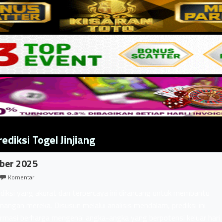
rediksi Togel Jinjiang
mber 2025
Komentar
ediksi yang akurat dan terpercaya ini dirancang untuk membantu
ngan mereka. Disusun melalui analisis mendalam, prediksi ini
rmasi berharga mengenai angka-angka yang berpotensi keluar hari