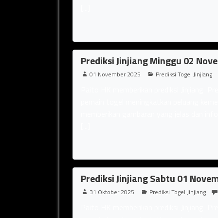
[...]
Prediksi Jinjiang Minggu 02 No
01 November 2025
Prediksi Togel Jinjiang
Paito HK memberikan prediksi Jinjiang Pr
pemain togel meningkatkan peluang kemena
memberikan gambaran yang jelas dan info
[...]
Prediksi Jinjiang Sabtu 01 Nove
31 Oktober 2025
Prediksi Togel Jinjiang
Paito HK memberikan prediksi Jinjiang Pr