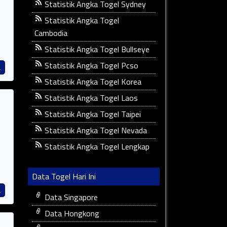
Statistik Angka Togel Sydney
Statistik Angka Togel
Cambodia
Statistik Angka Togel Bullseye
Statistik Angka Togel Pcso
a
Statistik Angka Togel Korea
Statistik Angka Togel Laos
Statistik Angka Togel Taipei
Statistik Angka Togel Nevada
Statistik Angka Togel Lengkap
Data Togel Hari Ini
a
Data Singapore
Data Hongkong