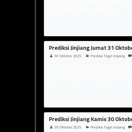
pemain togel meningkatkan peluang kemena
memberikan gambaran yang jelas dan info
[...]
Prediksi Jinjiang Jumat 31 Okto
30 Oktober 2025
Prediksi Togel Jinjiang
Paito HK memberikan prediksi Jinjiang Pr
pemain togel meningkatkan peluang kemena
memberikan gambaran yang jelas dan info
[...]
Prediksi Jinjiang Kamis 30 Okto
29 Oktober 2025
Prediksi Togel Jinjiang