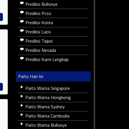
Prediksi Bullseye
Prediksi Pcso
a
Prediksi Korea
Prediksi Laos
Prediksi Taipei
Prediksi Nevada
Prediksi Kami Lengkap
Paito Hari Ini
a
Paito Warna Singapore
Paito Warna Hongkong
Paito Warna Sydney
Paito Warna Cambodia
Paito Warna Bullseye