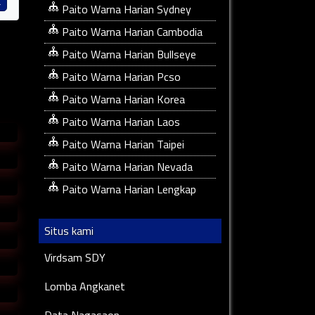
a
Paito Warna Harian Sydney
Paito Warna Harian Cambodia
Paito Warna Harian Bullseye
Paito Warna Harian Pcso
Paito Warna Harian Korea
Paito Warna Harian Laos
Paito Warna Harian Taipei
Paito Warna Harian Nevada
Paito Warna Harian Lengkap
Situs kami
Virdsam SDY
Lomba Angkanet
Data Nagasaon