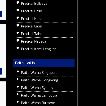
Prediksi Bullseye
Prediksi Pcso
a
Prediksi Korea
Prediksi Laos
Prediksi Taipei
Prediksi Nevada
Prediksi Kami Lengkap
Paito Hari Ini
a
Paito Warna Singapore
Paito Warna Hongkong
Paito Warna Sydney
Paito Warna Cambodia
Paito Warna Bullseye