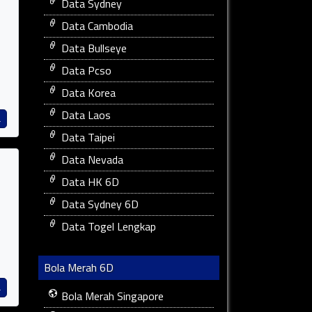
Data Sydney
Data Cambodia
Data Bullseye
Data Pcso
Data Korea
Data Laos
a
Data Taipei
Data Nevada
Data HK 6D
Data Sydney 6D
Data Togel Lengkap
Bola Merah 6D
a
Bola Merah Singapore