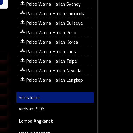
a
Paito Warna Harian Sydney
Paito Warna Harian Cambodia
Paito Warna Harian Bullseye
Paito Warna Harian Pcso
Paito Warna Harian Korea
Paito Warna Harian Laos
Paito Warna Harian Taipei
Paito Warna Harian Nevada
Paito Warna Harian Lengkap
Situs kami
Virdsam SDY
Lomba Angkanet
Data Nagasaon