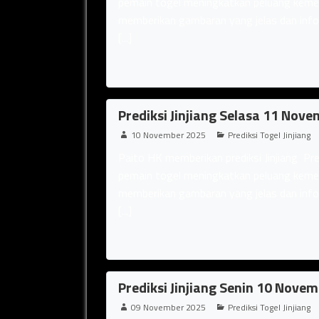
pemain togel meningkatkan peluang kemena
memberikan gambaran yang jelas dan info
[...]
Prediksi Jinjiang Selasa 11 Nov
10 November 2025
Prediksi Togel Jinjiang
Paito HK memberikan prediksi Jinjiang Pr
pemain togel meningkatkan peluang kemena
memberikan gambaran yang jelas dan info
[...]
Prediksi Jinjiang Senin 10 Nove
09 November 2025
Prediksi Togel Jinjiang