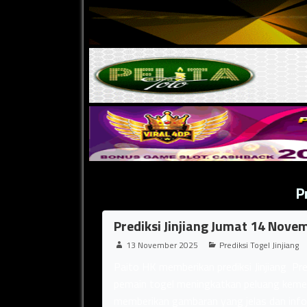
P
Prediksi Jinjiang Jumat 14 Nove
13 November 2025
Prediksi Togel Jinjiang
Paito HK memberikan prediksi Jinjiang Pr
pemain togel meningkatkan peluang kemena
memberikan gambaran yang jelas dan info