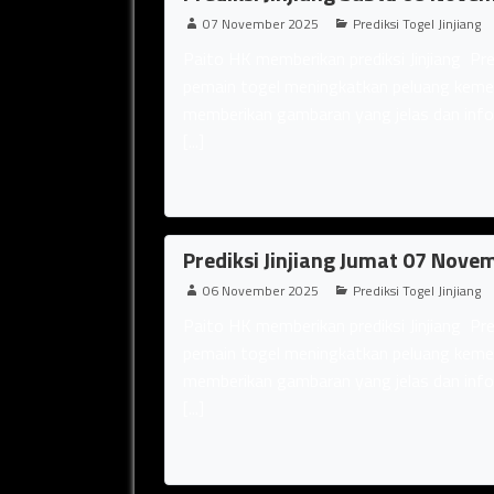
07 November 2025
Prediksi Togel Jinjiang
Paito HK memberikan prediksi Jinjiang Pr
pemain togel meningkatkan peluang kemena
memberikan gambaran yang jelas dan info
[...]
Prediksi Jinjiang Jumat 07 Nove
06 November 2025
Prediksi Togel Jinjiang
Paito HK memberikan prediksi Jinjiang Pr
pemain togel meningkatkan peluang kemena
memberikan gambaran yang jelas dan info
[...]