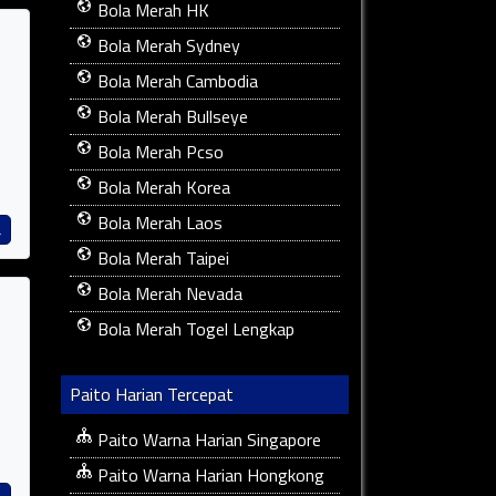
Bola Merah HK
Bola Merah Sydney
Bola Merah Cambodia
Bola Merah Bullseye
Bola Merah Pcso
Bola Merah Korea
Bola Merah Laos
a
Bola Merah Taipei
Bola Merah Nevada
Bola Merah Togel Lengkap
Paito Harian Tercepat
Paito Warna Harian Singapore
Paito Warna Harian Hongkong